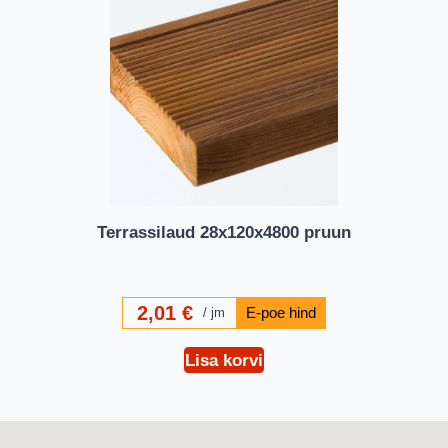
Terrassilaud 28x120x4800 pruun
2,01
€
jm
Lisa korvi