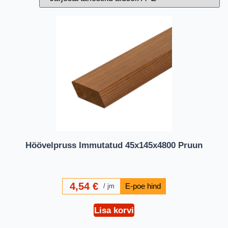
Höövelpruss Immutatud 45x145x4800 Pruun
4,54
€
jm
Lisa korvi