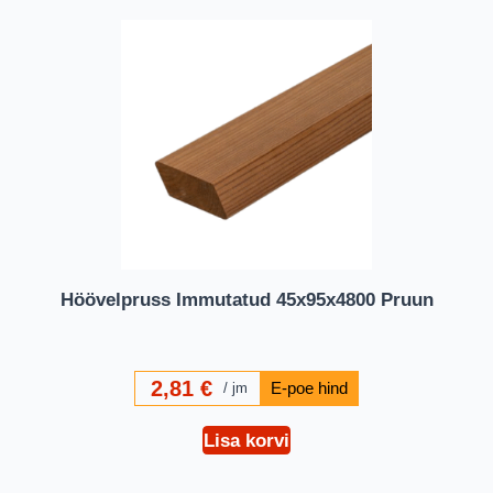
Höövelpruss Immutatud 45x95x4800 Pruun
2,81
€
jm
Lisa korvi