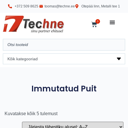
+372 509 8625
toomas@techne.ee
Otepää linn, Metalli tee 1
0
Immutatud Puit
Kuvatakse kõik 5 tulemust