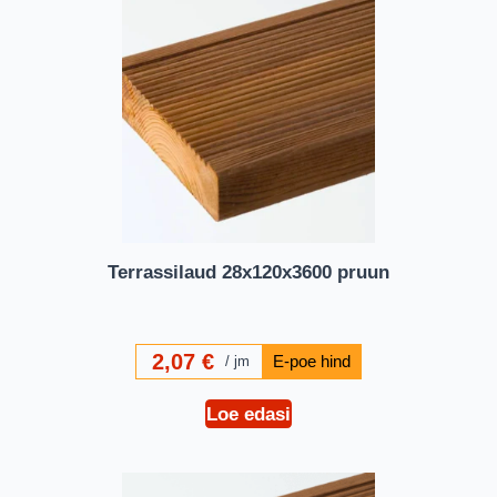
Terrassilaud 28x120x3600 pruun
2,07
€
jm
Loe edasi