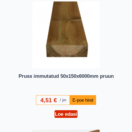
Pruss immutatud 50x150x6000mm pruun
4,51
€
jm
Loe edasi