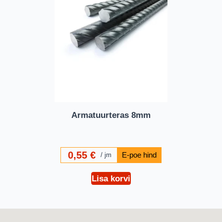
Armatuurteras 8mm
0,55
€
jm
Lisa korvi