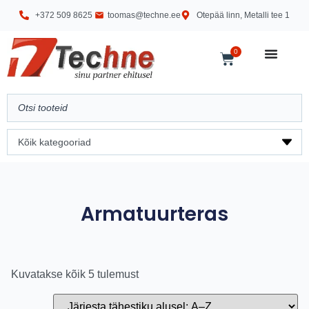
+372 509 8625
toomas@techne.ee
Otepää linn, Metalli tee 1
0
Armatuurteras
Kuvatakse kõik 5 tulemust