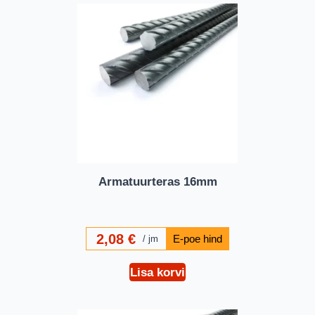
Armatuurteras 16mm
2,08
€
jm
Lisa korvi