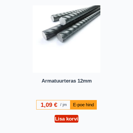
Armatuurteras 12mm
1,09
€
jm
Lisa korvi