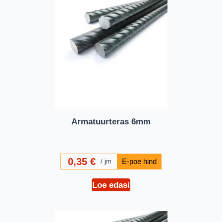
Armatuurteras 6mm
0,35
€
jm
Loe edasi