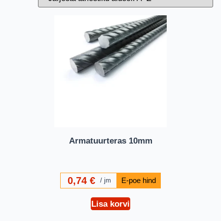
Armatuurteras 10mm
0,74
€
jm
Lisa korvi