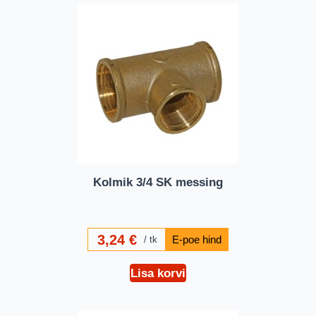
Kolmik 3/4 SK messing
3,24
€
tk
Lisa korvi