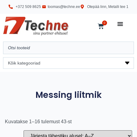
+372 509 8625
toomas@techne.ee
Otepää linn, Metalli tee 1
0
Messing liitmik
Kuvatakse 1–16 tulemust 43-st