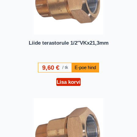
Liide terastorule 1/2″VKx21,3mm
9,60
€
tk
Lisa korvi