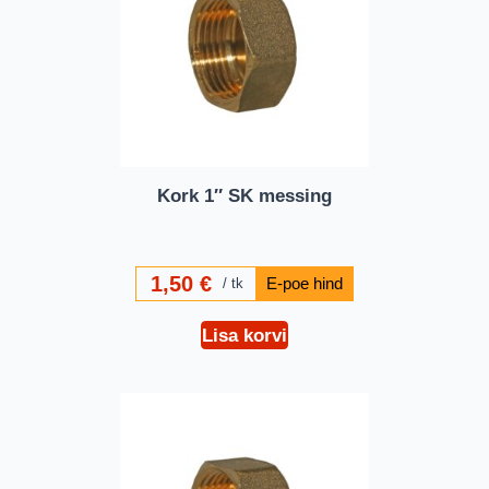
Kork 1″ SK messing
1,50
€
tk
Lisa korvi