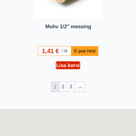
Muhv 1/2″ messing
1,41
€
tk
Lisa korvi
1
2
3
→