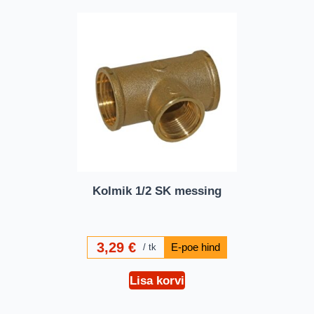
Kolmik 1/2 SK messing
3,29
€
tk
Lisa korvi