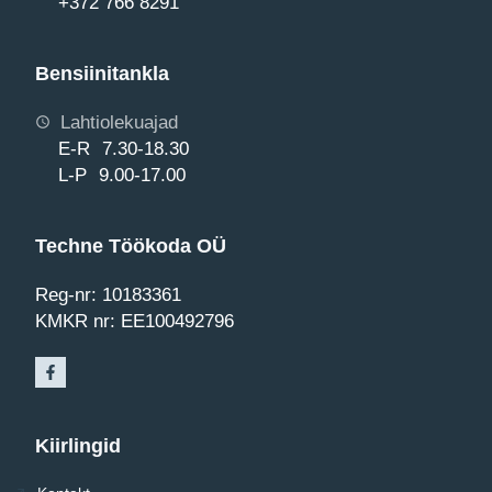
+372 766 8291
Bensiinitankla
Lahtiolekuajad
E-R 7.30-18.30
L-P 9.00-17.00
Techne Töökoda OÜ
Reg-nr: 10183361
KMKR nr: EE100492796
Kiirlingid