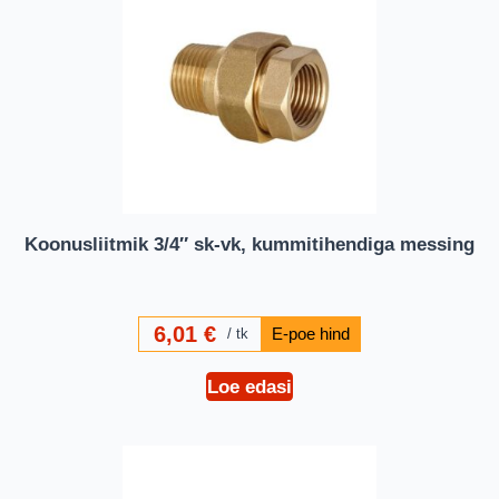
Koonusliitmik 3/4″ sk-vk, kummitihendiga messing
6,01
€
tk
Loe edasi