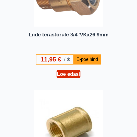
Liide terastorule 3/4″VKx26,9mm
11,95
€
tk
Loe edasi