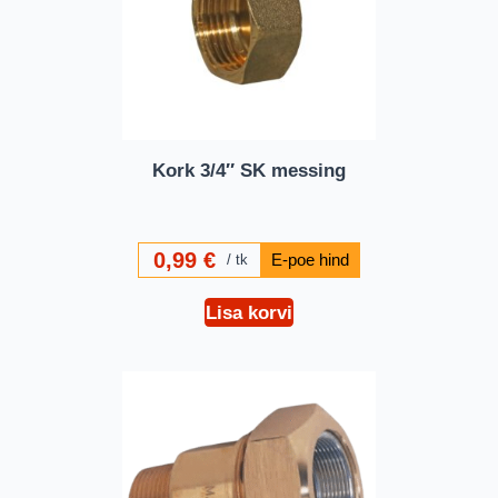
Kork 3/4″ SK messing
0,99
€
tk
Lisa korvi