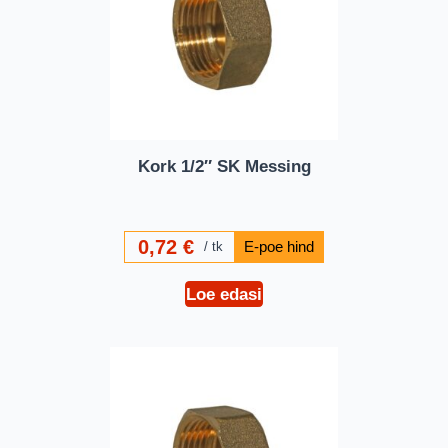
Kork 1/2″ SK Messing
0,72
€
tk
Loe edasi