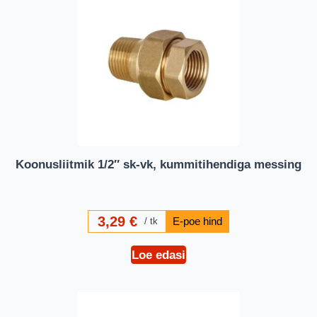
Koonusliitmik 1/2″ sk-vk, kummitihendiga messing
3,29
€
tk
Loe edasi