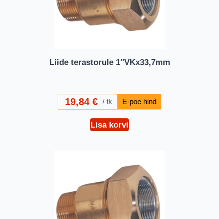
Liide terastorule 1″VKx33,7mm
19,84
€
tk
Lisa korvi