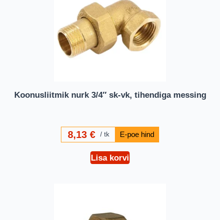
Koonusliitmik nurk 3/4″ sk-vk, tihendiga messing
8,13
€
tk
Lisa korvi