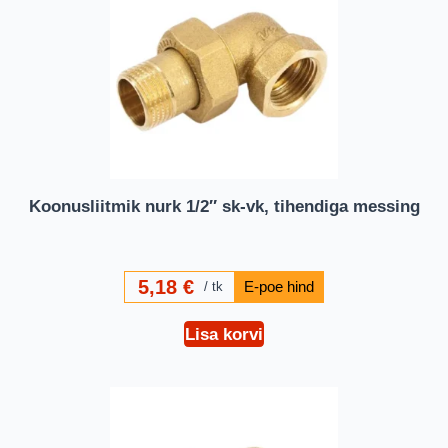
Koonusliitmik nurk 1/2″ sk-vk, tihendiga messing
5,18
€
tk
Lisa korvi