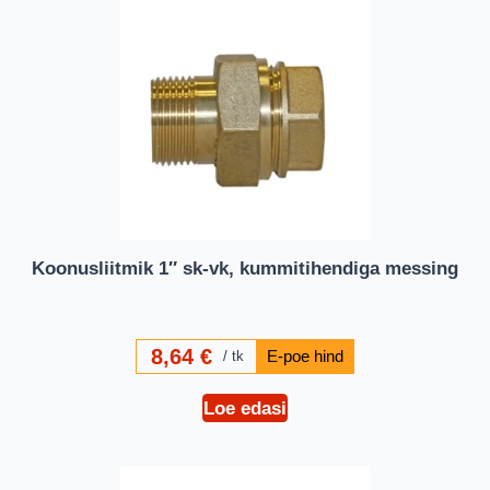
Koonusliitmik 1″ sk-vk, kummitihendiga messing
8,64
€
tk
Loe edasi