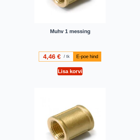
Muhv 1 messing
4,46
€
tk
Lisa korvi