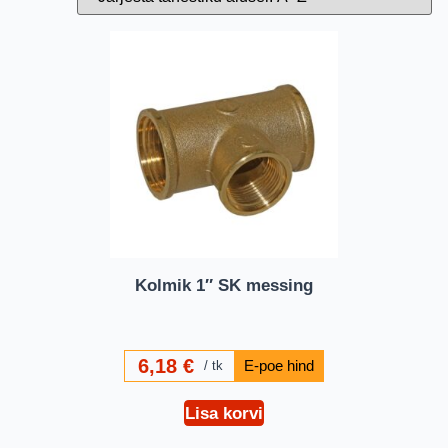
Kolmik 1″ SK messing
6,18
€
tk
Lisa korvi