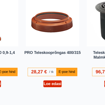
 0,9-1,4
PRO Teleskooprõngas 400/315
Teles
Malmk
28,27
€
96,
tk
i
Loe edasi