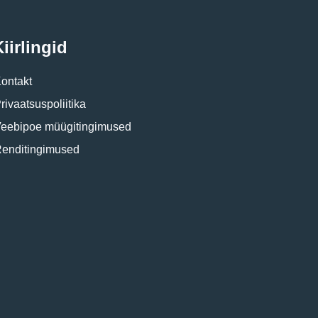
iirlingid
ontakt
rivaatsuspoliitika
eebipoe müügitingimused
enditingimused