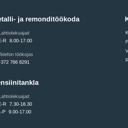
talli- ja remonditöökoda
K
Lahtiolekuajad
K
E-R 8.00-17.00
P
V
Telefon töökojas
R
+372 766 8291
nsiinitankla
Lahtiolekuajad
E-R 7.30-18.30
L-P 9.00-17.00