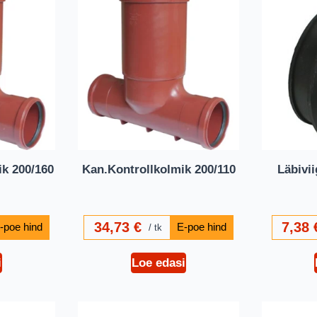
ik 200/160
Kan.Kontrollkolmik 200/110
Läbivi
34,73
€
7,38
tk
i
Loe edasi