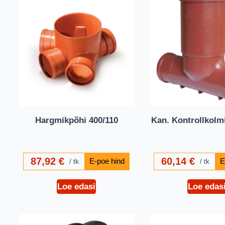
Hargmikpõhi 400/110
Kan. Kontrollkolm
87,92
€
60,14
€
tk
tk
Loe edasi
Loe edas