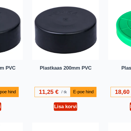
mm PVC
Plastkaas 200mm PVC
Pla
11,25
€
18,6
tk
i
Lisa korvi