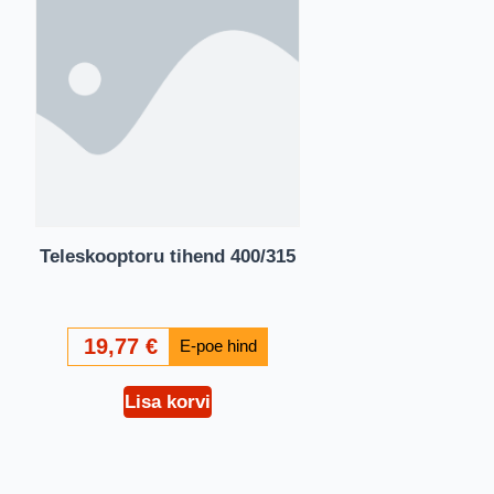
Teleskooptoru tihend 400/315
19,77
€
Lisa korvi