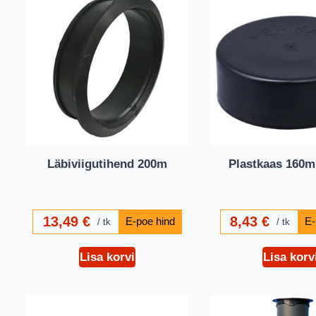
Läbiviigutihend 200m
Plastkaas 160
13,49
€
8,43
€
tk
tk
Lisa korvi
Lisa korv