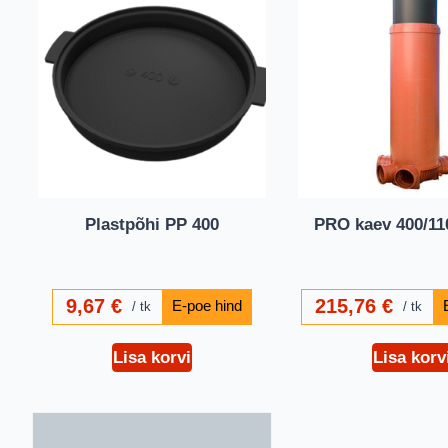
Plastpõhi PP 400
PRO kaev 400/110
9,67
€
215,76
€
tk
tk
Lisa korvi
Lisa korv