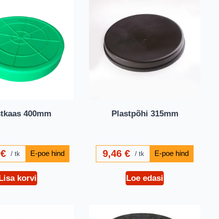
stkaas 400mm
Plastpõhi 315mm
0
€
9,46
€
tk
tk
Lisa korvi
Loe edasi