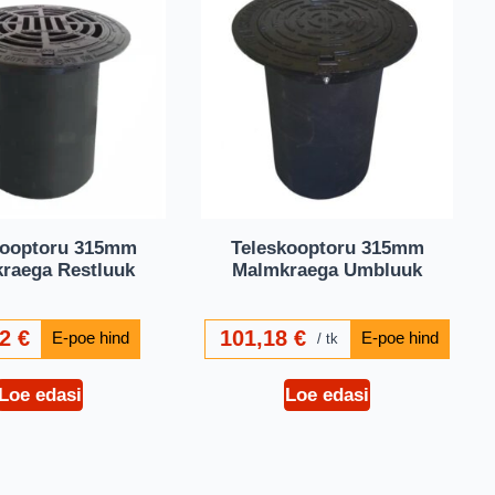
kooptoru 315mm
Teleskooptoru 315mm
raega Restluuk
Malmkraega Umbluuk
72
€
101,18
€
tk
Loe edasi
Loe edasi