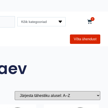
0
Kõik kategooriad
Võta ühendust
kaev