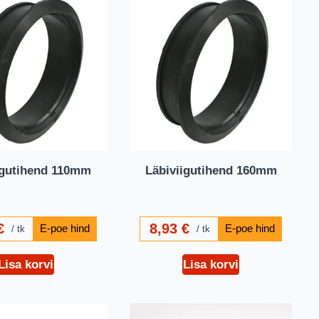
igutihend 110mm
Läbiviigutihend 160mm
€
8,93
€
tk
tk
Lisa korvi
Lisa korvi