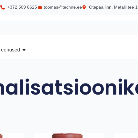
+372 509 8625
toomas@techne.ee
Otepää linn, Metalli tee 1
Teenused
alisatsiooni