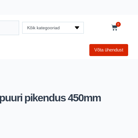
0
Kõik kategooriad
Võta ühendust
 puuri pikendus 450mm