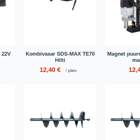
 22V
Kombivasar SDS-MAX TE70
Magnet puur
Hilti
ma
12,40
€
12,
päev