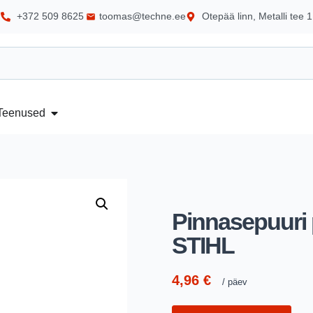
+372 509 8625
toomas@techne.ee
Otepää linn, Metalli tee 1
Teenused
Pinnasepuuri
STIHL
4,96
€
päev