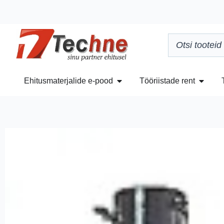
Ehitusmaterjalide e-pood
Tööriistade rent