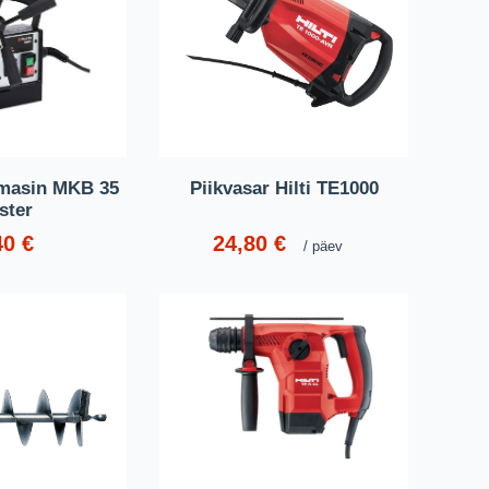
masin MKB 35
Piikvasar Hilti TE1000
ster
40
€
24,80
€
päev