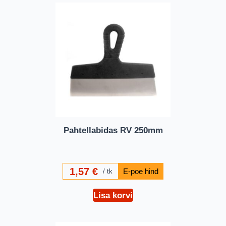
Pahtellabidas RV 250mm
1,57
€
tk
Lisa korvi