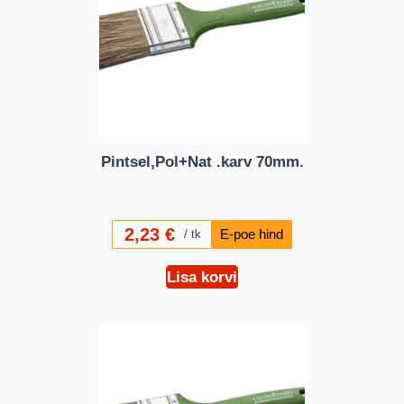
Pintsel,Pol+Nat .karv 70mm.
2,23
€
tk
Lisa korvi