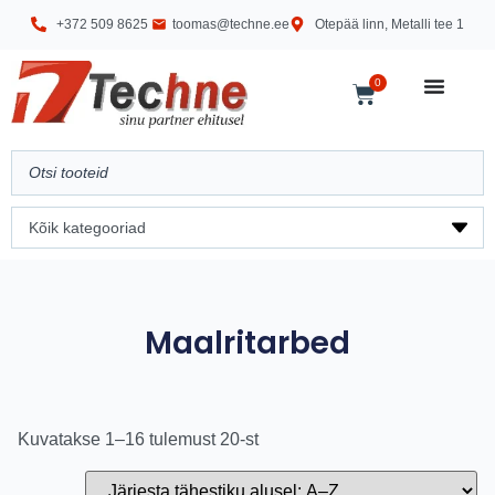
+372 509 8625
toomas@techne.ee
Otepää linn, Metalli tee 1
0
Maalritarbed
Kuvatakse 1–16 tulemust 20-st