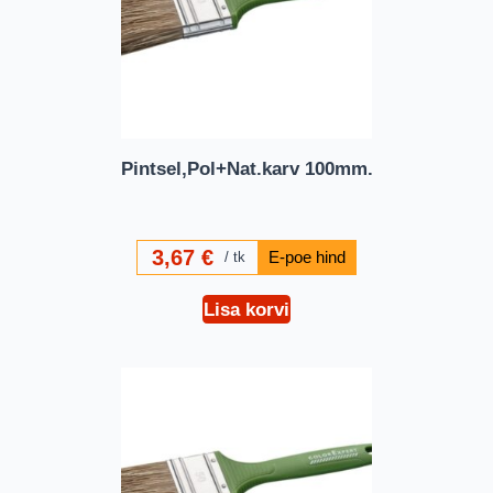
Pintsel,Pol+Nat.karv 100mm.
3,67
€
tk
Lisa korvi