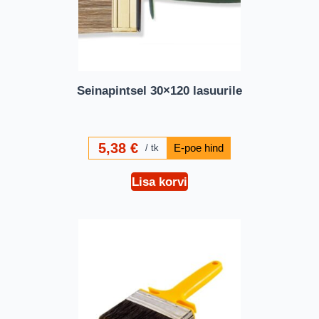
Seinapintsel 30×120 lasuurile
5,38
€
tk
Lisa korvi