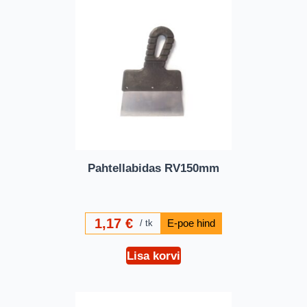
Pahtellabidas RV150mm
1,17
€
tk
Lisa korvi