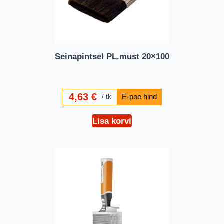
Seinapintsel PL.must 20×100
4,63
€
tk
Lisa korvi