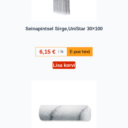
Seinapintsel Sirge,UniStar 30×100
6,15
€
tk
Lisa korvi