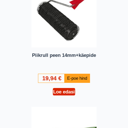
Piikrull peen 14mm+käepide
19,94
€
Loe edasi