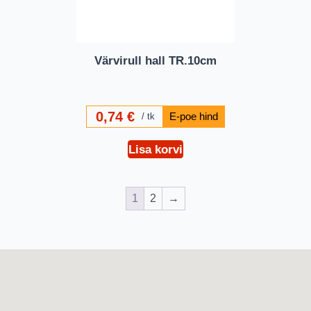
Värvirull hall TR.10cm
0,74
€
tk
Lisa korvi
1
2
→