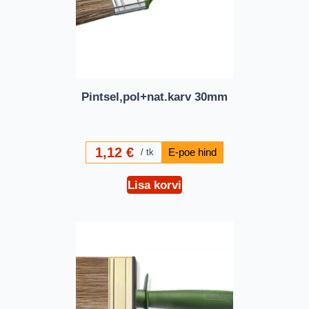
Pintsel,pol+nat.karv 30mm
1,12
€
tk
Lisa korvi