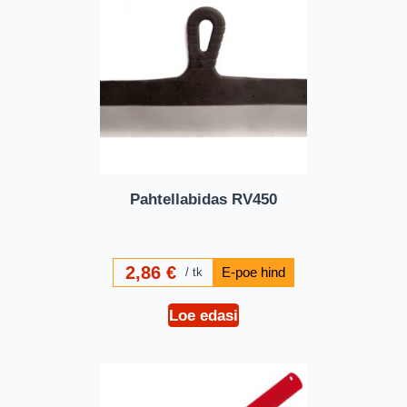
Pahtellabidas RV450
2,86
€
tk
Loe edasi