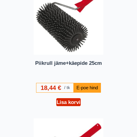
Piikrull jäme+käepide 25cm
18,44
€
tk
Lisa korvi