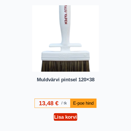
Muldvärvi pintsel 120×38
13,48
€
tk
Lisa korvi