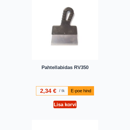
Pahtellabidas RV350
2,34
€
tk
Lisa korvi