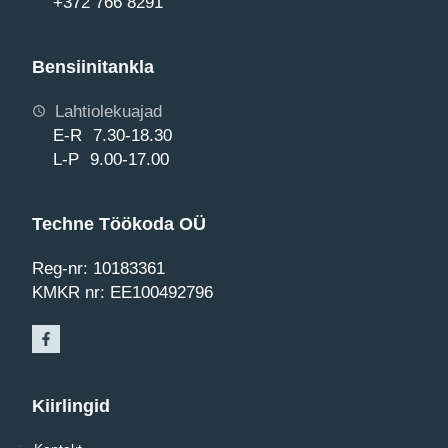
+372 766 8291
Bensiinitankla
Lahtiolekuajad
E-R 7.30-18.30
L-P 9.00-17.00
Techne Töökoda OÜ
Reg-nr: 10183361
KMKR nr: EE100492796
Kiirlingid