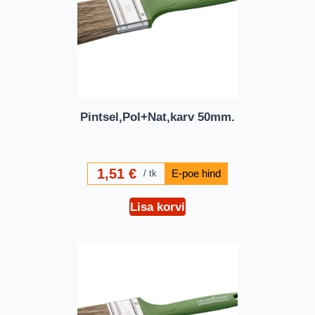
Pintsel,Pol+Nat,karv 50mm.
1,51
€
tk
Lisa korvi