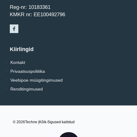
Reg-nr: 10183361
KMKR nr: EE100492796
Kiirlingid
Kontakt
Privaatsuspoliitika
Veebipoe müügitingimused
Renditingimused
© 2026
Techne |
Kõik õigused kaitstud