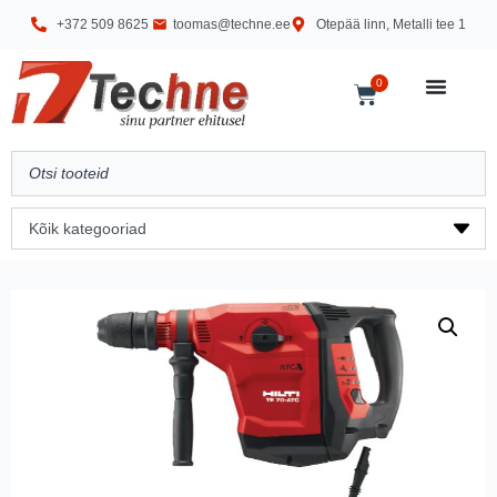
+372 509 8625
toomas@techne.ee
Otepää linn, Metalli tee 1
0