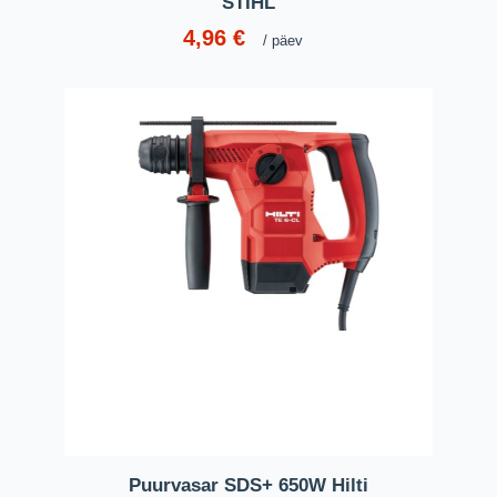
STIHL
4,96
€
päev
Puurvasar SDS+ 650W Hilti