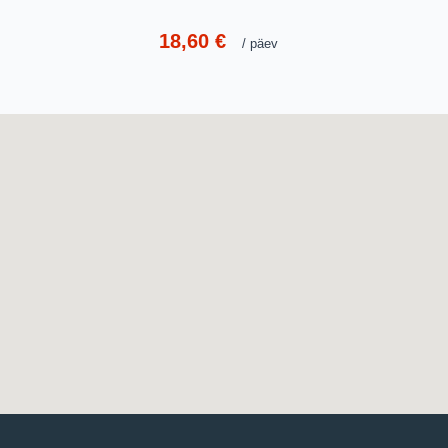
18,60
€
päev