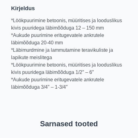
Kirjeldus
*Löökpuurimine betoonis, müüritises ja looduslikus
kivis puuridega läbimõõduga 12 – 150 mm
*Aukude puurimine eritugevatele ankrutele
läbimõõduga 20-40 mm
*Läbimurdmine ja lammutamine teravikuliste ja
lapikute meislitega
*Löökpuurimine betoonis, müüritises ja looduslikus
kivis puuridega läbimõõduga 1/2″ – 6″
*Aukude puurimine eritugevatele ankrutele
läbimõõduga 3/4″ – 1-3/4″
Sarnased tooted