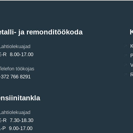
talli- ja remonditöökoda
K
Lahtiolekuajad
K
E-R 8.00-17.00
P
V
Telefon töökojas
R
+372 766 8291
nsiinitankla
Lahtiolekuajad
E-R 7.30-18.30
L-P 9.00-17.00