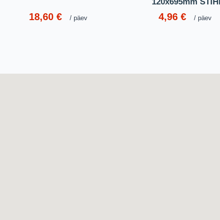
120x695mm STIH
18,60
€
4,96
€
päev
päev