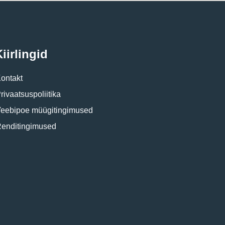
iirlingid
ontakt
rivaatsuspoliitika
eebipoe müügitingimused
enditingimused