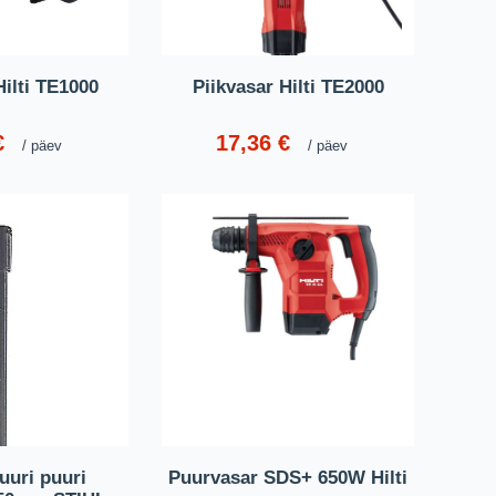
Hilti TE1000
Piikvasar Hilti TE2000
€
17,36
€
päev
päev
uuri puuri
Puurvasar SDS+ 650W Hilti