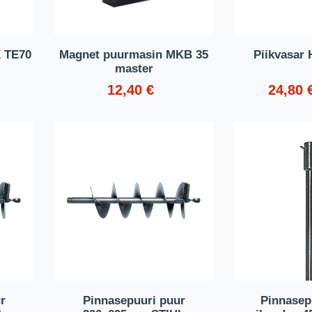
 TE70
Magnet puurmasin MKB 35
Piikvasar 
master
12,40
€
24,80
r
Pinnasepuuri puur
Pinnasep