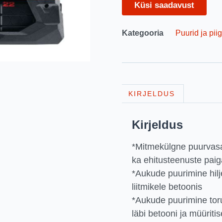
Küsi saadavust
Kategooria
Puurid ja piig
KIRJELDUS
Kirjeldus
*Mitmekülgne puurvasa
ka ehitusteenuste pai
*Aukude puurimine hilj
liitmikele betoonis
*Aukude puurimine torud
läbi betooni ja müüritis