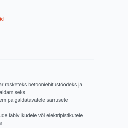
id
r rasketeks betooniehitustöödeks ja
galdamiseks
em paigaldatavatele sarrusete
e läbiviikudele või elektripistikutele
e