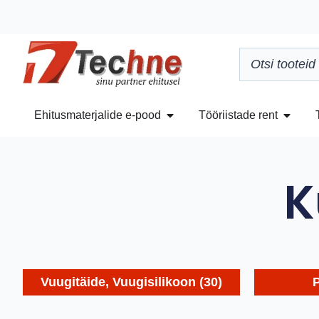
Ehitusmaterjalide e-pood
Tööriistade rent
K
Vuugitäide, Vuugisilikoon
(30)