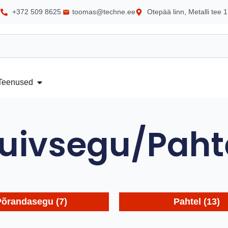
+372 509 8625
toomas@techne.ee
Otepää linn, Metalli tee 1
Teenused
uivsegu/Paht
Põrandasegu
(7)
Pahtel
(13)