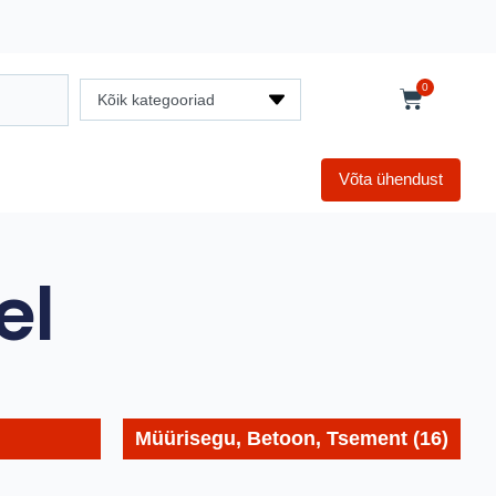
0
Kõik kategooriad
Võta ühendust
el
Müürisegu, Betoon, Tsement
(16)