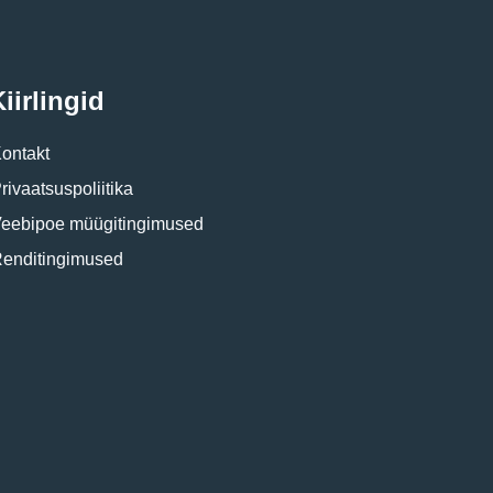
iirlingid
ontakt
rivaatsuspoliitika
eebipoe müügitingimused
enditingimused