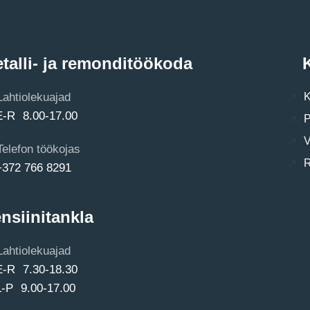
talli- ja remonditöökoda
K
Lahtiolekuajad
K
E-R 8.00-17.00
P
V
Telefon töökojas
R
+372 766 8291
nsiinitankla
Lahtiolekuajad
E-R 7.30-18.30
L-P 9.00-17.00