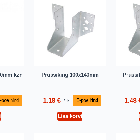
00mm kzn
Prussiking 100x140mm
Prussi
1,18
€
1,48
tk
i
Lisa korvi