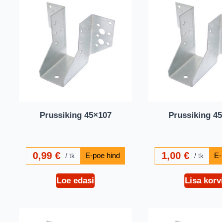
Prussiking 45×107
Prussiking 4
0,99
€
1,00
€
tk
tk
Loe edasi
Lisa korv