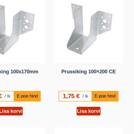
king 100x170mm
Prussiking 100×200 CE
€
1,75
€
tk
tk
Lisa korvi
Lisa korvi