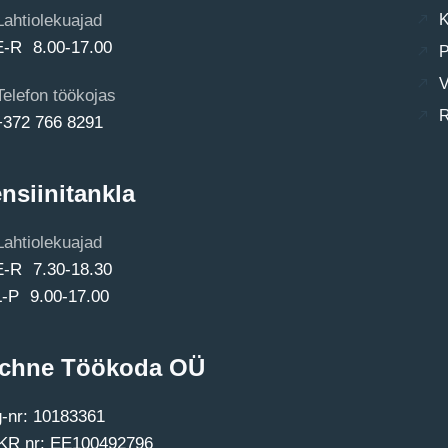
Lahtiolekuajad
K
E-R 8.00-17.00
P
V
Telefon töökojas
R
+372 766 8291
nsiinitankla
Lahtiolekuajad
E-R 7.30-18.30
L-P 9.00-17.00
chne Töökoda OÜ
-nr: 10183361
R nr: EE100492796