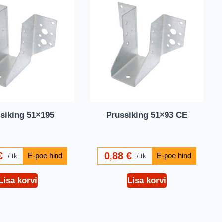
siking 51×195
Prussiking 51×93 CE
€
0,88
€
tk
tk
Lisa korvi
Lisa korvi