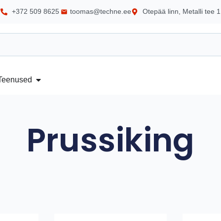
+372 509 8625
toomas@techne.ee
Otepää linn, Metalli tee 1
Teenused
Prussiking