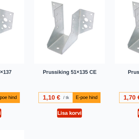
5×137
Prussiking 51×135 CE
Prus
1,10
€
1,70
tk
i
Lisa korvi