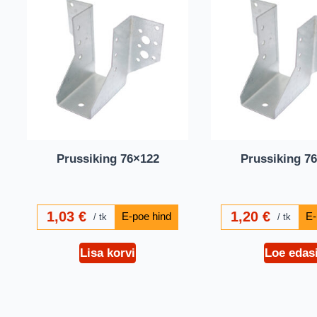
Prussiking 76×122
Prussiking 7
1,03
€
1,20
€
tk
tk
Lisa korvi
Loe edas