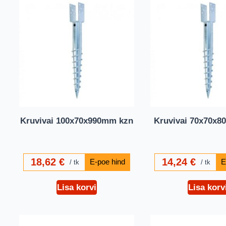
Kruvivai 100x70x990mm kzn
Kruvivai 70x70x8
18,62
€
14,24
€
tk
tk
Lisa korvi
Lisa korv