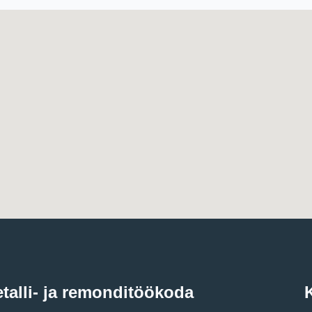
talli- ja remonditöökoda
K