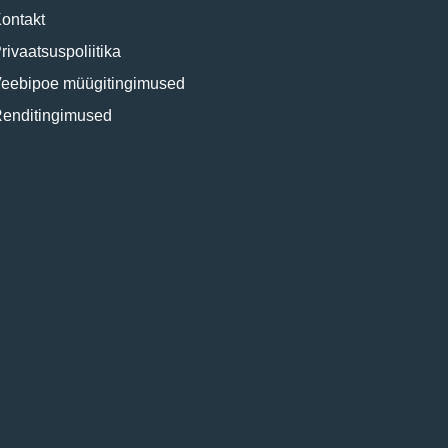
ontakt
rivaatsuspoliitika
eebipoe müügitingimused
enditingimused