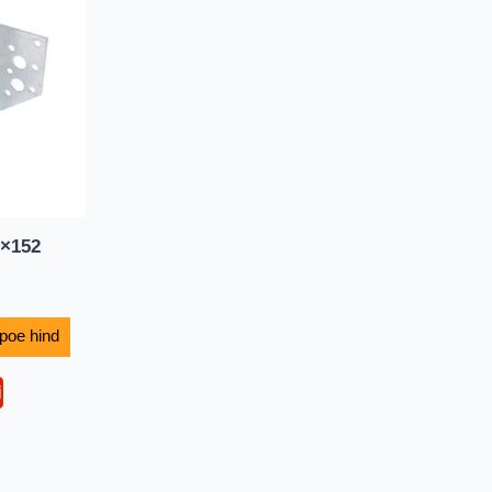
6×152
i