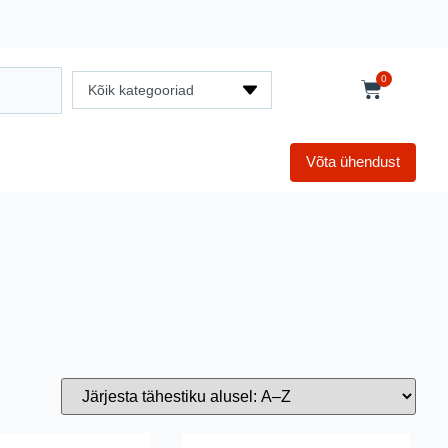
0
Kõik kategooriad
Võta ühendust