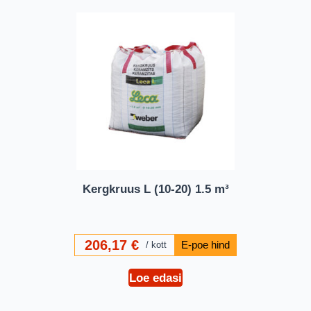
Kergkruus L (10-20) 1.5 m³
206,17
€
kott
Loe edasi