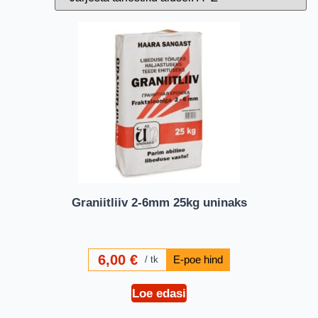
Graniitliiv 2-6mm 25kg uninaks
6,00
€
tk
Loe edasi