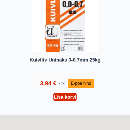
Kuivliiv Uninaks 0-0.7mm 25kg
3,94
€
tk
Lisa korvi