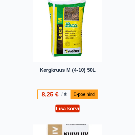
Kergkruus M (4-10) 50L
8,25
€
tk
Lisa korvi