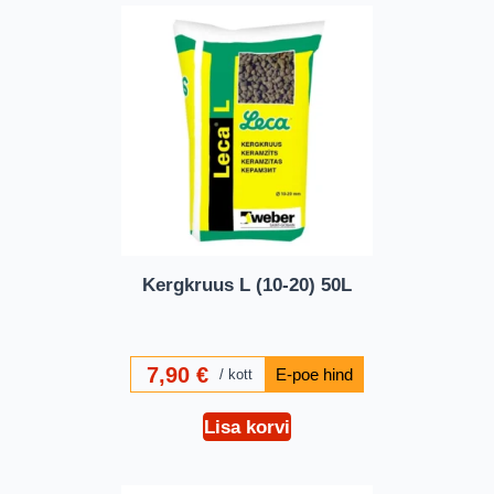
Kergkruus L (10-20) 50L
7,90
€
kott
Lisa korvi