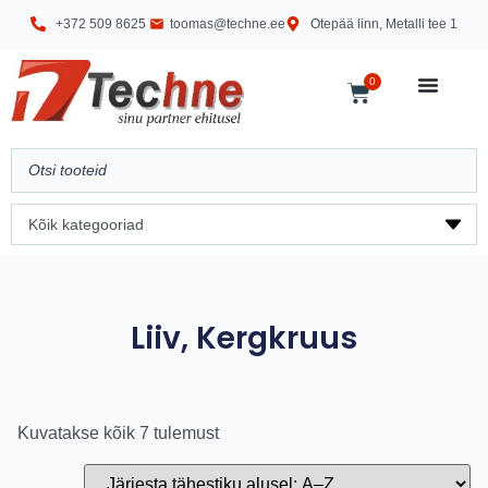
+372 509 8625
toomas@techne.ee
Otepää linn, Metalli tee 1
0
Liiv, Kergkruus
Kuvatakse kõik 7 tulemust