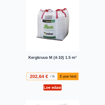
Kergkruus M (4-10) 1.5 m³
202,64
€
tk
Loe edasi