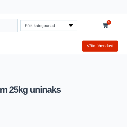
0
Kõik kategooriad
Võta ühendust
6mm 25kg uninaks