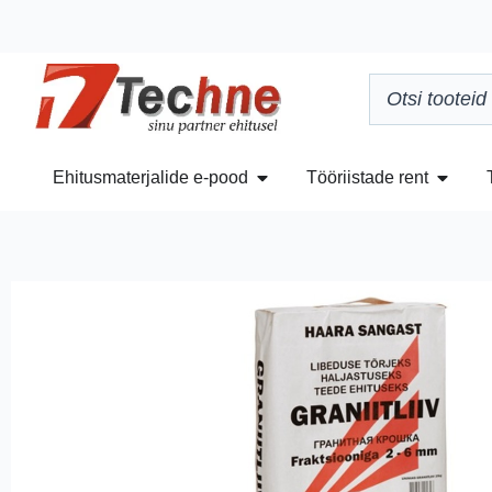
Ehitusmaterjalide e-pood
Tööriistade rent