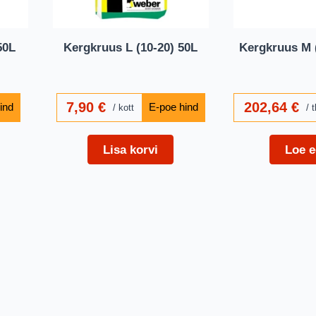
50L
Kergkruus L (10-20) 50L
Kergkruus M (
7,90
€
202,64
€
kott
t
Lisa korvi
Loe e