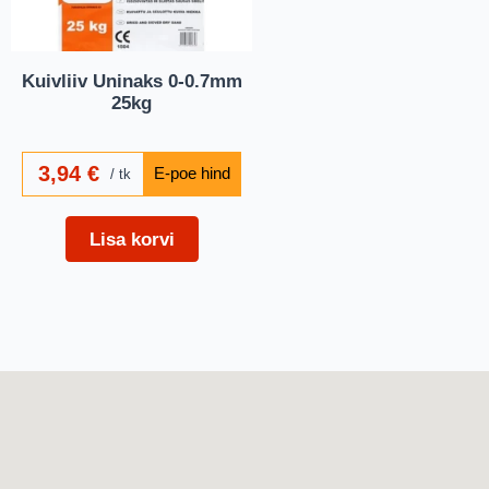
Kuivliiv Uninaks 0-0.7mm
25kg
3,94
€
tk
Lisa korvi