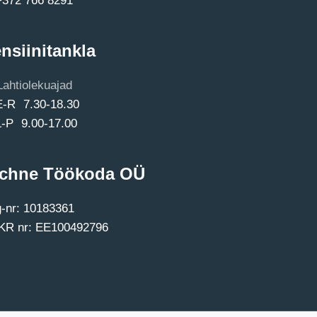
nsiinitankla
Lahtiolekuajad
E-R 7.30-18.30
L-P 9.00-17.00
chne Töökoda OÜ
-nr: 10183361
R nr: EE100492796