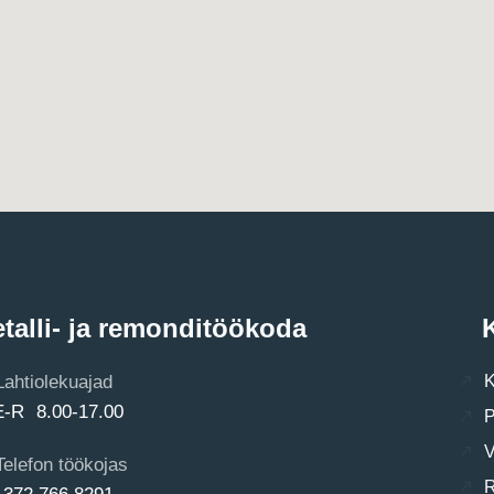
talli- ja remonditöökoda
K
Lahtiolekuajad
K
E-R 8.00-17.00
P
V
Telefon töökojas
R
+372 766 8291