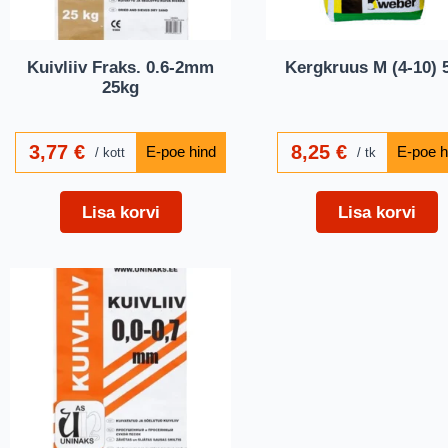
Kuivliiv Fraks. 0.6-2mm
Kergkruus M (4-10) 
25kg
3,77
€
8,25
€
kott
tk
Lisa korvi
Lisa korvi