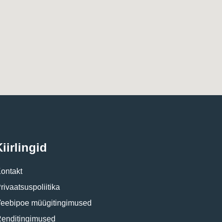
iirlingid
ontakt
rivaatsuspoliitika
eebipoe müügitingimused
enditingimused