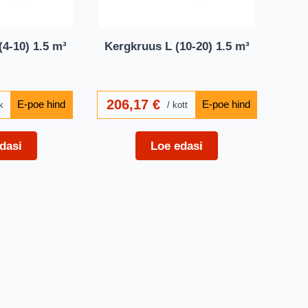
4-10) 1.5 m³
Kergkruus L (10-20) 1.5 m³
206,17
€
k
kott
dasi
Loe edasi