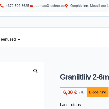
+372 509 8625
toomas@techne.ee
Otepää linn, Metalli tee 1
Teenused
Graniitliiv 2-
6,00
€
tk
Laost otsas