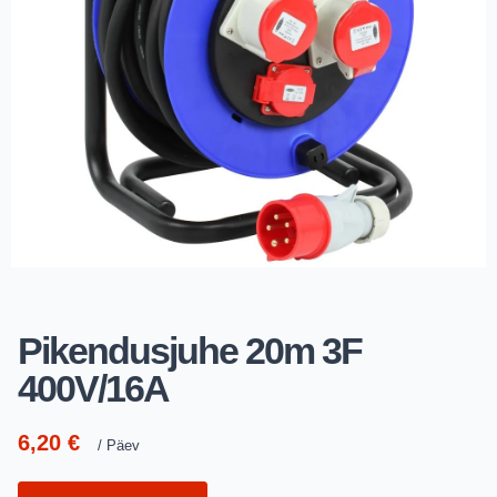
Pikendusjuhe 20m 3F
400V/16A
6,20
€
Päev