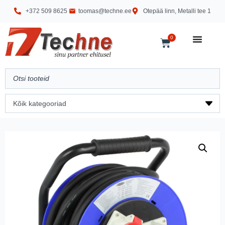
+372 509 8625
toomas@techne.ee
Otepää linn, Metalli tee 1
0