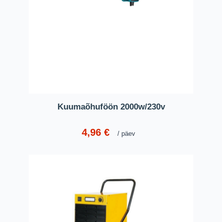
Kuumaõhuföön 2000w/230v
4,96
€
päev