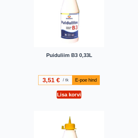
Puiduliim B3 0,33L
3,51
€
tk
Lisa korvi