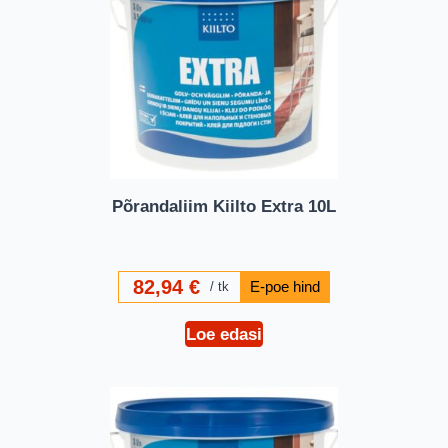
Põrandaliim Kiilto Extra 10L
82,94
€
tk
Loe edasi