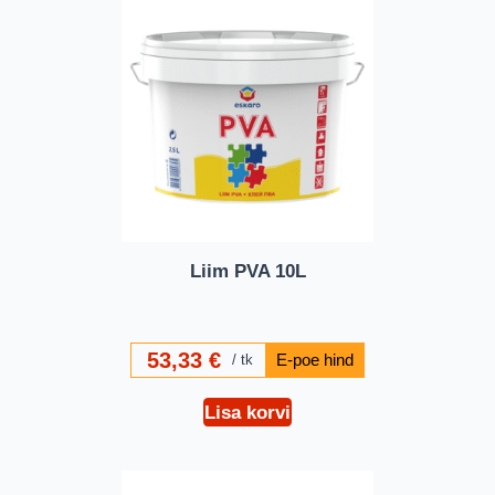
Liim PVA 10L
53,33
€
tk
Lisa korvi