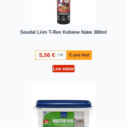
Soudal Liim T-Rex Kohene Nake 380ml
5,56
€
tk
Loe edasi