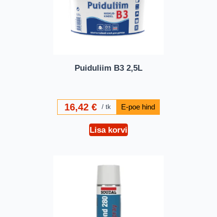
Puiduliim B3 2,5L
16,42
€
tk
Lisa korvi