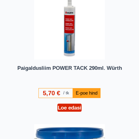
Paigaldusliim POWER TACK 290ml. Würth
5,70
€
tk
Loe edasi