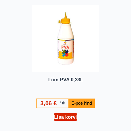
Liim PVA 0,33L
3,06
€
tk
Lisa korvi