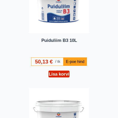
Puiduliim B3 10L
50,13
€
tk
Lisa korvi