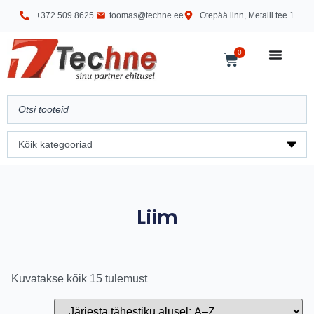
+372 509 8625
toomas@techne.ee
Otepää linn, Metalli tee 1
0
Liim
Kuvatakse kõik 15 tulemust