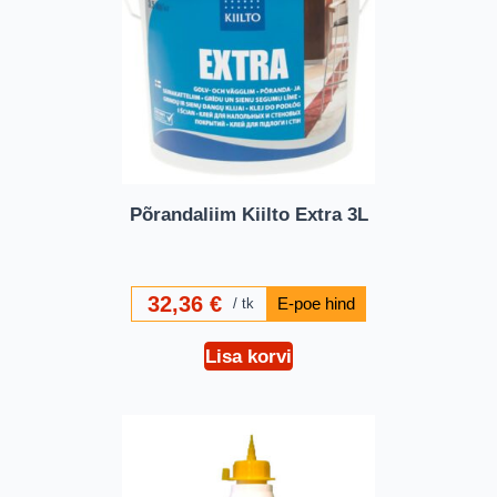
Põrandaliim Kiilto Extra 3L
32,36
€
tk
Lisa korvi