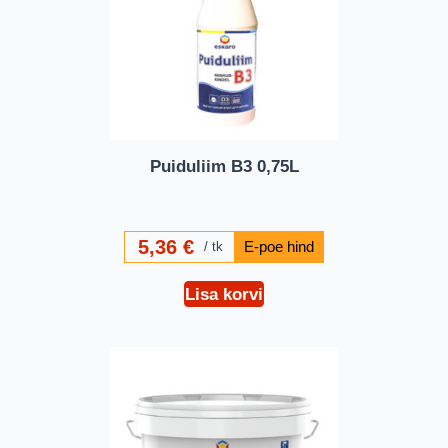
Puiduliim B3 0,75L
5,36
€
tk
Lisa korvi