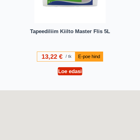
Tapeediliim Kiilto Master Flis 5L
13,22
€
tk
Loe edasi