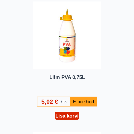
Liim PVA 0,75L
5,02
€
tk
Lisa korvi