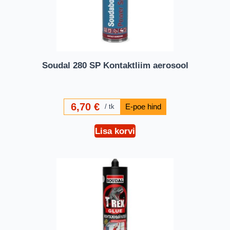
Soudal 280 SP Kontaktliim aerosool
6,70
€
tk
Lisa korvi