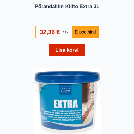
Põrandaliim Kiilto Extra 3L
32,36
€
tk
Lisa korvi