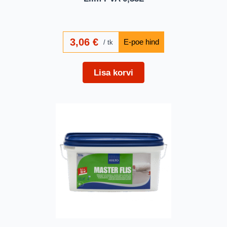
3,06
€
tk
Lisa korvi