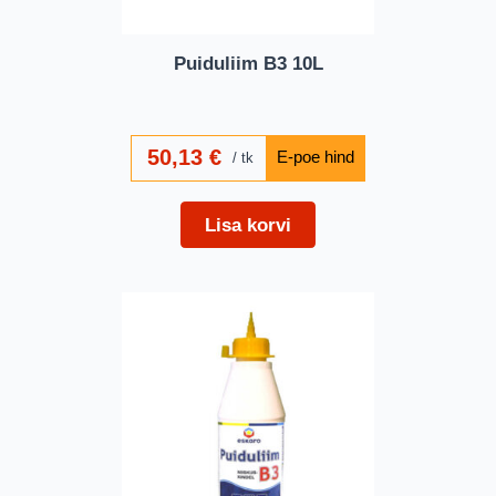
Puiduliim B3 10L
50,13
€
tk
Lisa korvi