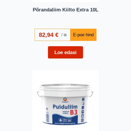
Põrandaliim Kiilto Extra 10L
82,94
€
tk
Loe edasi