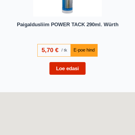
Paigaldusliim POWER TACK 290ml. Würth
5,70
€
tk
Loe edasi