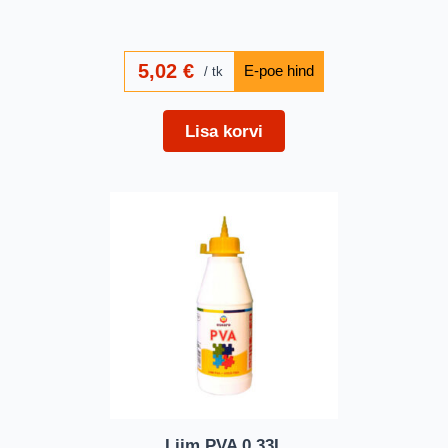
5,02
€
tk
Lisa korvi
Liim PVA 0,33L