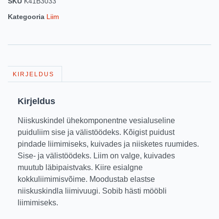
SKU
K41B3033
Kategooria
Liim
KIRJELDUS
Kirjeldus
Niiskuskindel ühekomponentne vesialuseline
puiduliim sise ja välistöödeks. Kõigist puidust
pindade liimimiseks, kuivades ja niisketes ruumides.
Sise- ja välistöödeks. Liim on valge, kuivades
muutub läbipaistvaks. Kiire esialgne
kokkuliimimisvõime. Moodustab elastse
niiskuskindla liimivuugi. Sobib hästi mööbli
liimimiseks.