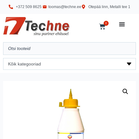
+372 509 8625
toomas@techne.ee
Otepää linn, Metalli tee 1
0