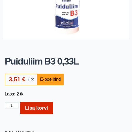
Puiduliim B3 0,33L
3,51
€
tk
Laos: 2 tk
Lisa korvi