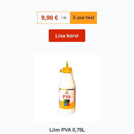
9,98
€
tk
Lisa korvi
Liim PVA 0,75L