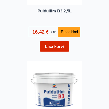
Puiduliim B3 2,5L
16,42
€
tk
Lisa korvi