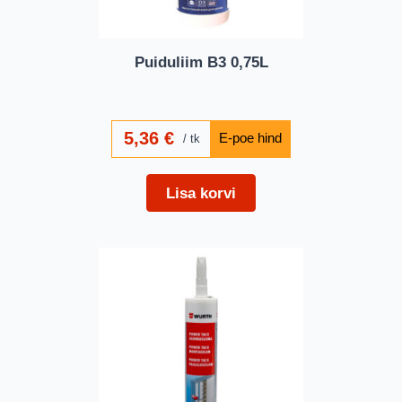
Puiduliim B3 0,75L
5,36
€
tk
Lisa korvi