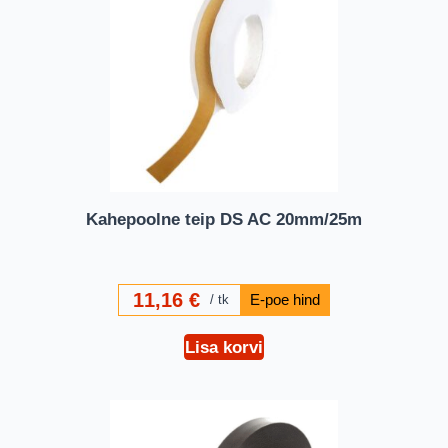
Kahepoolne teip DS AC 20mm/25m
11,16
€
tk
Lisa korvi