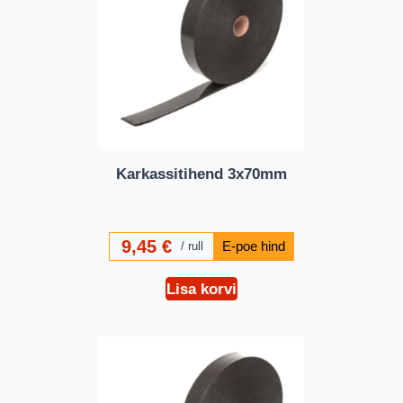
Karkassitihend 3x70mm
9,45
€
rull
Lisa korvi