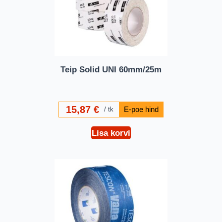
Teip Solid UNI 60mm/25m
15,87
€
tk
Lisa korvi