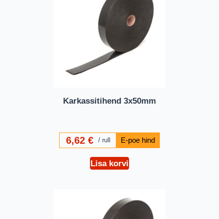
Karkassitihend 3x50mm
6,62
€
rull
Lisa korvi