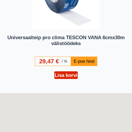
Universaalteip pro clima TESCON VANA 6cmx30m
välistöödeks
29,47
€
tk
Lisa korvi