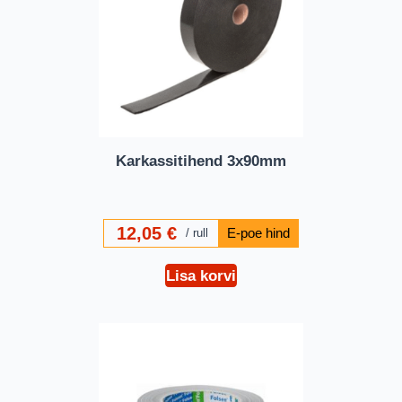
Karkassitihend 3x90mm
12,05
€
rull
Lisa korvi