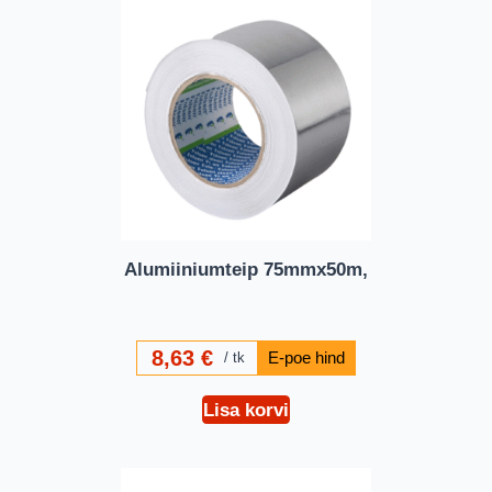
Alumiiniumteip 75mmx50m,
8,63
€
tk
Lisa korvi