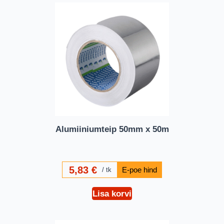
Alumiiniumteip 50mm x 50m
5,83
€
tk
Lisa korvi