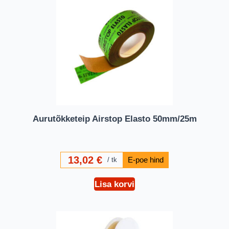
Aurutõkketeip Airstop Elasto 50mm/25m
13,02
€
tk
Lisa korvi