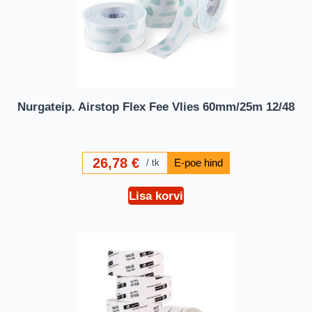
Nurgateip. Airstop Flex Fee Vlies 60mm/25m 12/48
26,78
€
tk
Lisa korvi