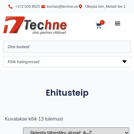
+372 509 8625
toomas@techne.ee
Otepää linn, Metalli tee 1
0
Ehitusteip
Kuvatakse kõik 13 tulemust