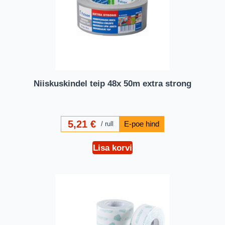
Niiskuskindel teip 48x 50m extra strong
5,21
€
rull
Lisa korvi