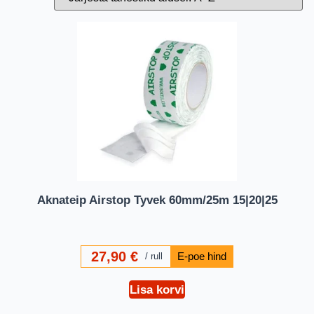
Aknateip Airstop Tyvek 60mm/25m 15|20|25
27,90
€
rull
Lisa korvi