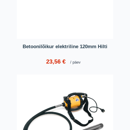
Betoonilõikur elektriline 120mm Hilti
23,56
€
päev