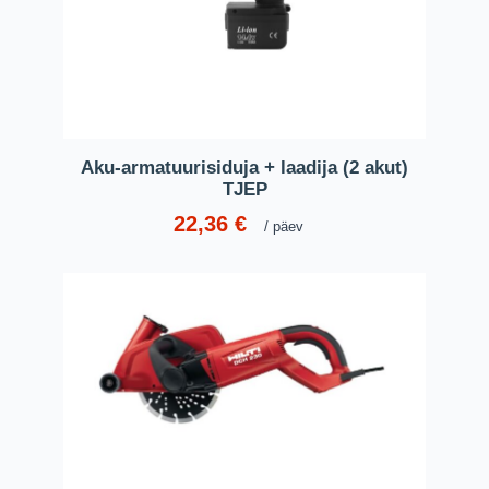
Aku-armatuurisiduja + laadija (2 akut)
TJEP
22,36
€
päev