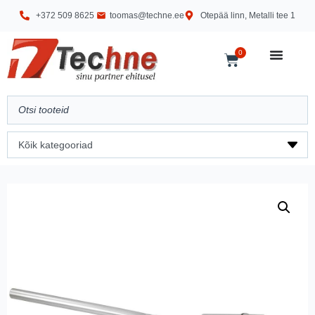
+372 509 8625
toomas@techne.ee
Otepää linn, Metalli tee 1
0