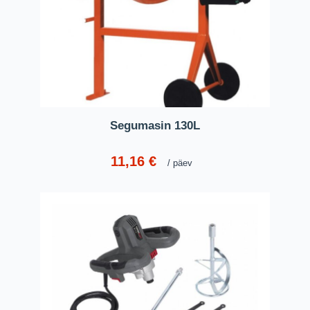
Segumasin 130L
11,16
€
päev