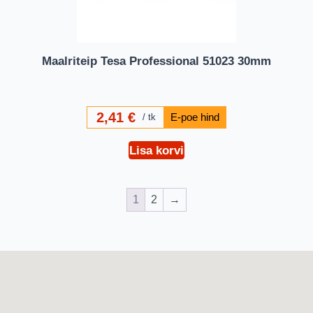
Maalriteip Tesa Professional 51023 30mm
2,41
€
tk
Lisa korvi
1
2
→