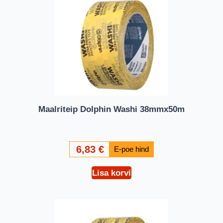
Maalriteip Dolphin Washi 38mmx50m
6,83
€
Lisa korvi