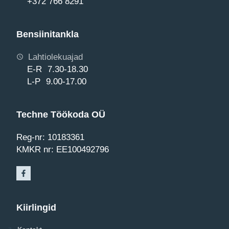
+372 766 8291
Bensiinitankla
Lahtiolekuajad
E-R 7.30-18.30
L-P 9.00-17.00
Techne Töökoda OÜ
Reg-nr: 10183361
KMKR nr: EE100492796
Kiirlingid