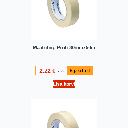
Maalriteip Profi 30mmx50m
2,22
€
tk
Lisa korvi