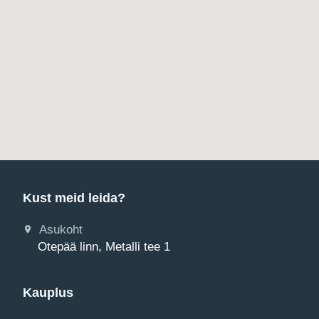
Kust meid leida?
Asukoht
Otepää linn, Metalli tee 1
Kauplus