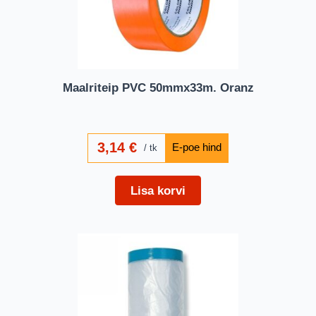
Maalriteip PVC 50mmx33m. Oranz
3,14
€
tk
Lisa korvi