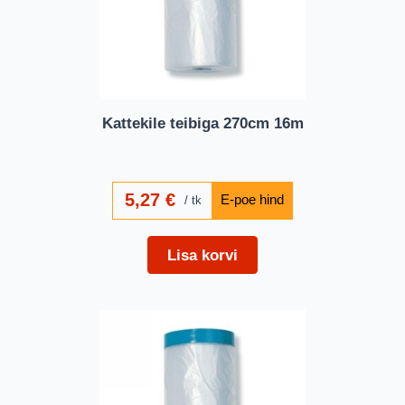
Kattekile teibiga 270cm 16m
5,27
€
tk
Lisa korvi