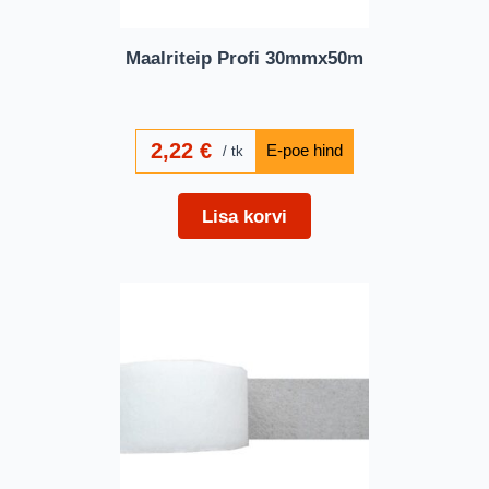
Maalriteip Profi 30mmx50m
2,22
€
tk
Lisa korvi