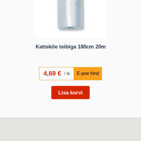
Kattekile teibiga 180cm 20m
4,69
€
tk
Lisa korvi