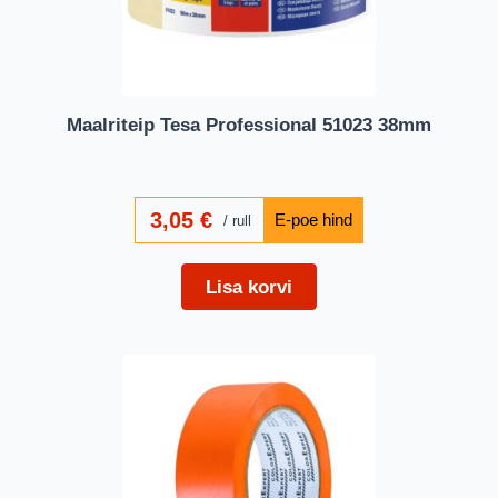
Maalriteip Tesa Professional 51023 38mm
3,05
€
rull
Lisa korvi