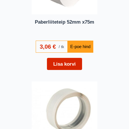
Paberliiteteip 52mm x75m
3,06
€
tk
Lisa korvi