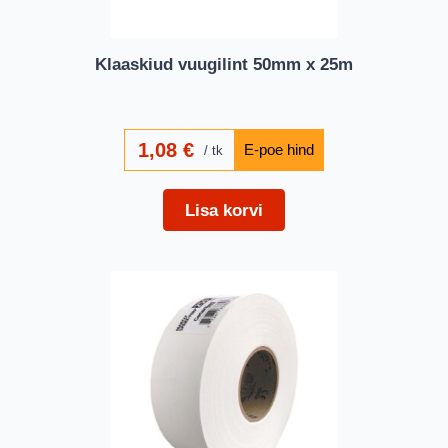
Klaaskiud vuugilint 50mm x 25m
1,08
€
tk
Lisa korvi