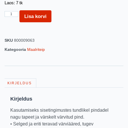
Laos: 7 tk
Lisa korvi
SKU
800009063
Kategooria
Maalriteip
KIRJELDUS
Kirjeldus
Kasutamiseks sisetingimustes tundlikel pindadel
nagu tapeet ja värskelt värvitud pind.
• Selged ja eriti teravad värviääred, tugev