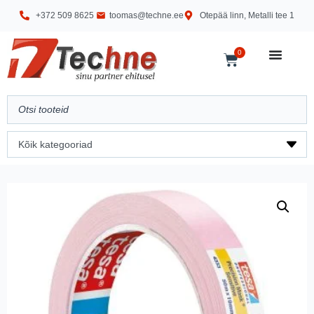
+372 509 8625
toomas@techne.ee
Otepää linn, Metalli tee 1
0