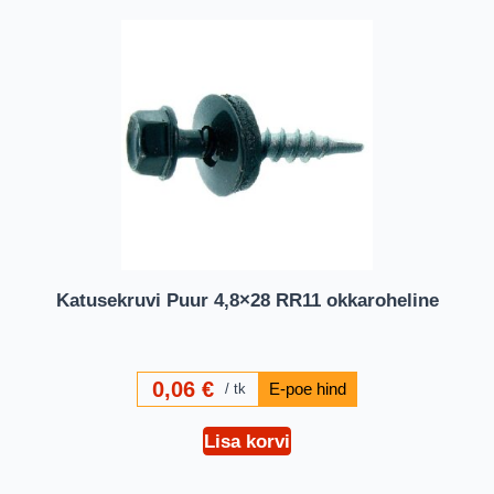
Katusekruvi Puur 4,8×28 RR11 okkaroheline
0,06
€
tk
Lisa korvi