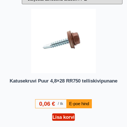
Katusekruvi Puur 4,8×28 RR750 telliskivipunane
0,06
€
tk
Lisa korvi