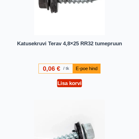
Katusekruvi Terav 4,8×25 RR32 tumepruun
0,06
€
tk
Lisa korvi