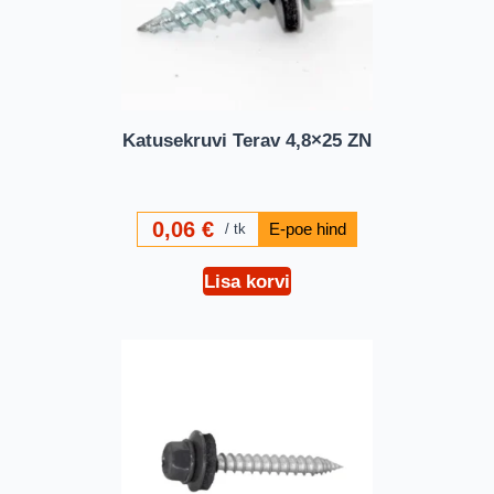
Katusekruvi Terav 4,8×25 ZN
0,06
€
tk
Lisa korvi