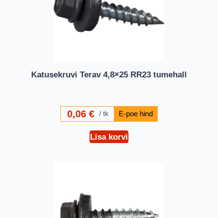
Katusekruvi Terav 4,8×25 RR23 tumehall
0,06
€
tk
Lisa korvi