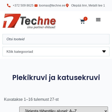
+372 509 8625
toomas@techne.ee
Otepää linn, Metalli tee 1
0
Plekikruvi ja katusekruvi
Kuvatakse 1–16 tulemust 27-st