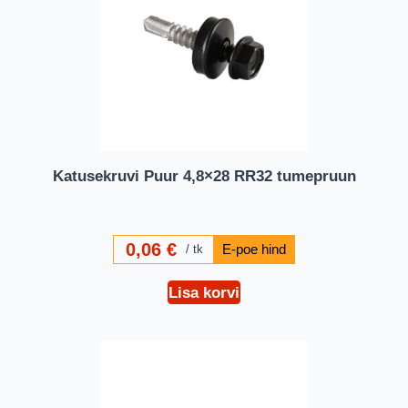
Katusekruvi Puur 4,8×28 RR32 tumepruun
0,06
€
tk
Lisa korvi