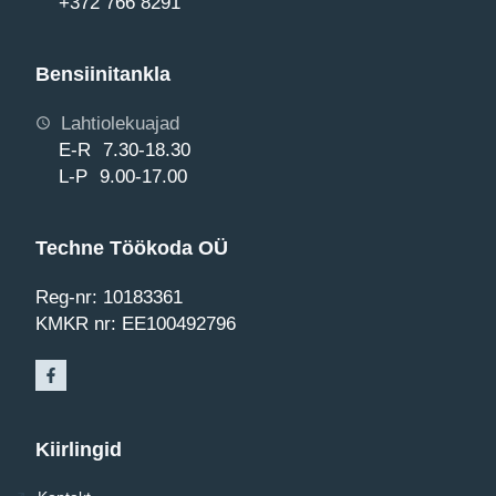
+372 766 8291
Bensiinitankla
Lahtiolekuajad
E-R 7.30-18.30
L-P 9.00-17.00
Techne Töökoda OÜ
Reg-nr: 10183361
KMKR nr: EE100492796
Kiirlingid