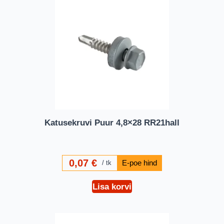
Katusekruvi Puur 4,8×28 RR21hall
0,07
€
tk
Lisa korvi