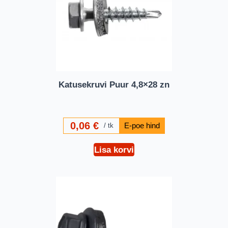
Katusekruvi Puur 4,8×28 zn
0,06
€
tk
Lisa korvi