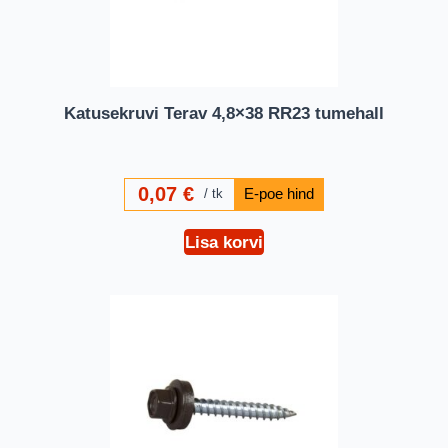
Katusekruvi Terav 4,8×38 RR23 tumehall
0,07
€
tk
Lisa korvi