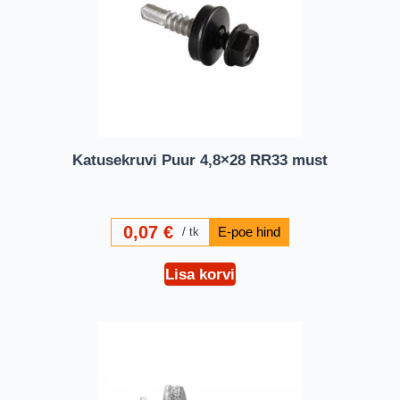
Katusekruvi Puur 4,8×28 RR33 must
0,07
€
tk
Lisa korvi