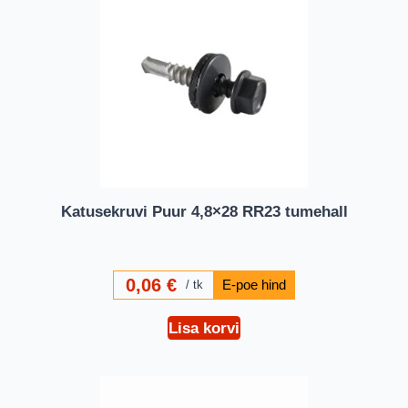
Katusekruvi Puur 4,8×28 RR23 tumehall
0,06
€
tk
Lisa korvi