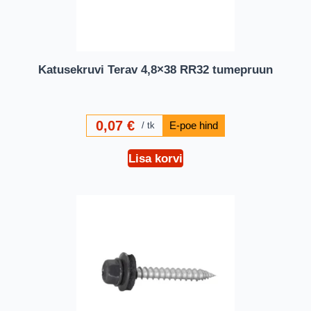
Katusekruvi Terav 4,8×38 RR32 tumepruun
0,07
€
tk
Lisa korvi