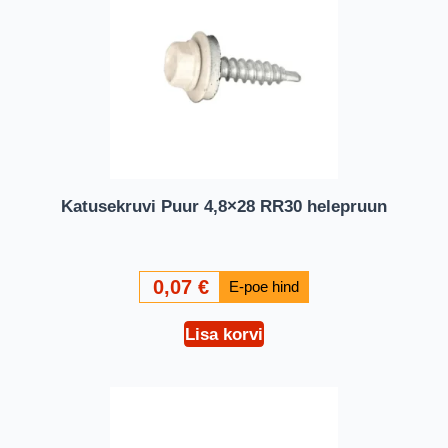
Katusekruvi Puur 4,8×28 RR30 helepruun
0,07
€
Lisa korvi