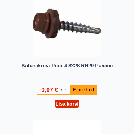
Katusekruvi Puur 4,8×28 RR29 Punane
0,07
€
tk
Lisa korvi