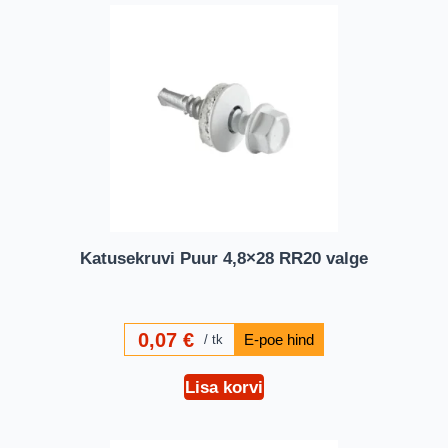
Katusekruvi Puur 4,8×28 RR20 valge
0,07
€
tk
Lisa korvi