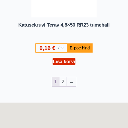
Katusekruvi Terav 4,8×50 RR23 tumehall
0,16
€
tk
Lisa korvi
1
2
→