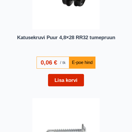
Katusekruvi Puur 4,8×28 RR32 tumepruun
0,06
€
tk
Lisa korvi