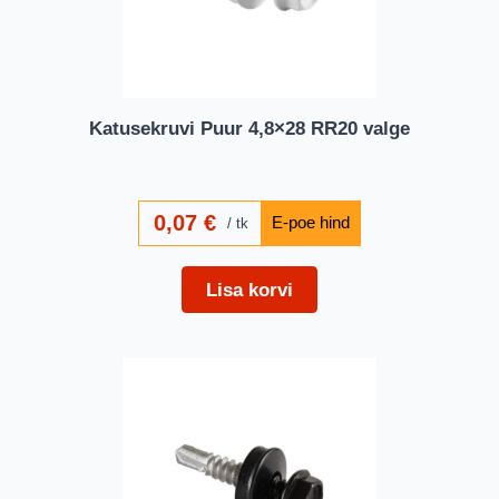
Katusekruvi Puur 4,8×28 RR20 valge
0,07
€
tk
Lisa korvi