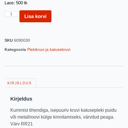
Laos: 500 tk
Lisa korvi
SKU
6090030
Kategooria
Plekikruvi ja katusekruvi
KIRJELDUS
Kirjeldus
Kummist tihendiga, isepuuriv kruvi katusepleki puidu
või metallroovi külge kinnitamiseks, värvitud peaga.
Värv RR21