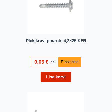
Plekikruvi puurots 4,2×25 KFR
0,05
€
tk
Lisa korvi