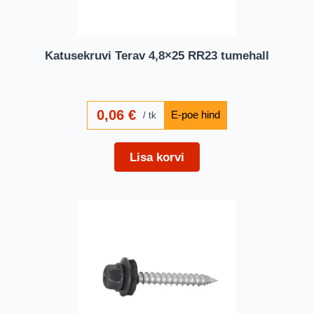
Katusekruvi Terav 4,8×25 RR23 tumehall
0,06
€
tk
Lisa korvi