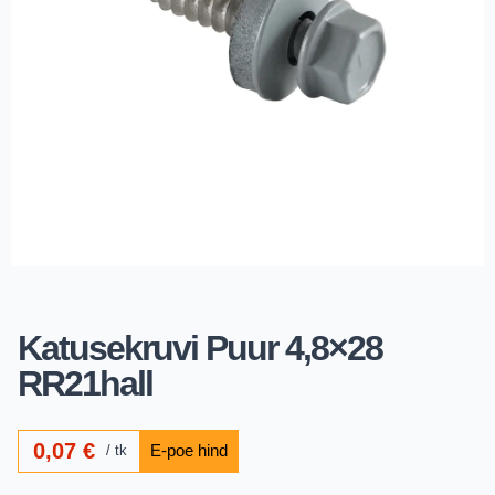
Katusekruvi Puur 4,8×28
RR21hall
0,07
€
tk