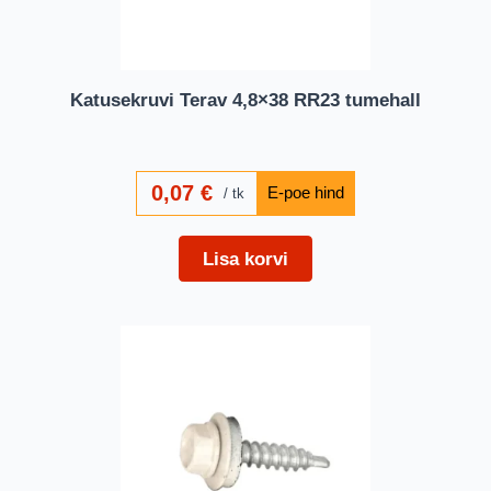
Katusekruvi Terav 4,8×38 RR23 tumehall
0,07
€
tk
Lisa korvi