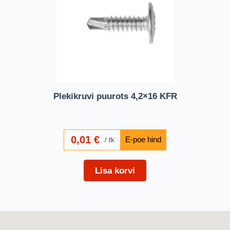
Plekikruvi puurots 4,2×16 KFR
0,01
€
tk
Lisa korvi