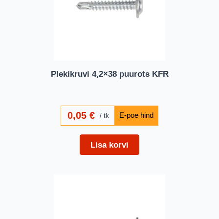
Plekikruvi 4,2×38 puurots KFR
0,05
€
tk
Lisa korvi