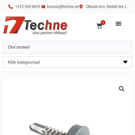
+372 509 8625
toomas@techne.ee
Otepää linn, Metalli tee 1
0