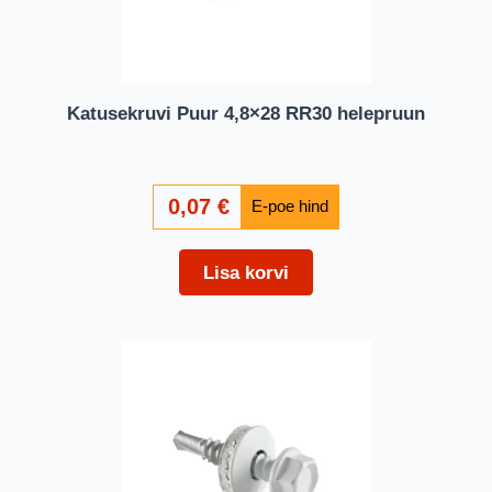
Katusekruvi Puur 4,8×28 RR30 helepruun
0,07
€
Lisa korvi