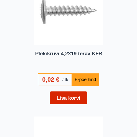
Plekikruvi 4,2×19 terav KFR
0,02
€
tk
Lisa korvi