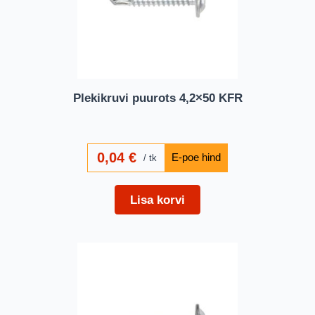
Plekikruvi puurots 4,2×50 KFR
0,04
€
tk
Lisa korvi