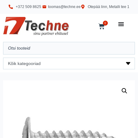
+372 509 8625
toomas@techne.ee
Otepää linn, Metalli tee 1
0