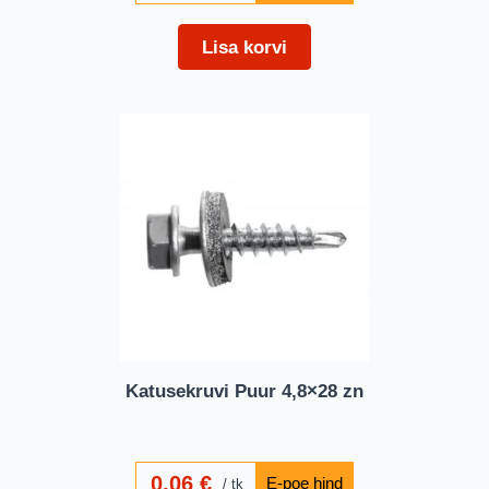
Lisa korvi
Katusekruvi Puur 4,8×28 zn
0,06
€
tk