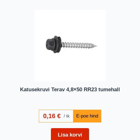
Katusekruvi Terav 4,8×50 RR23 tumehall
0,16
€
tk
Lisa korvi