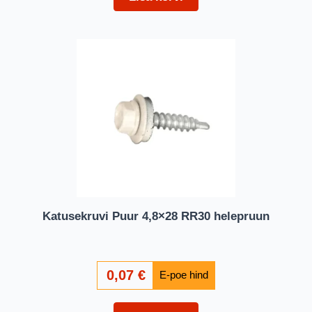
Katusekruvi Puur 4,8×28 RR30 helepruun
0,07
€