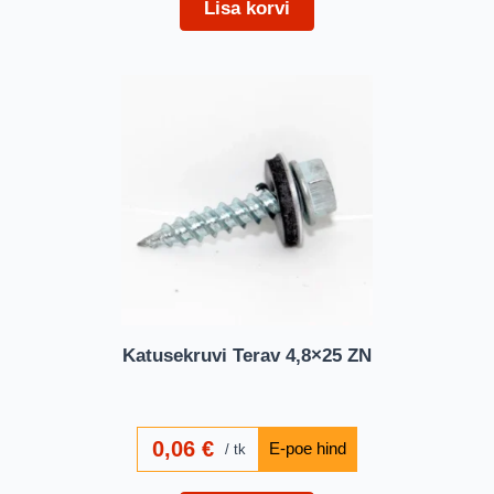
Lisa korvi
Katusekruvi Terav 4,8×25 ZN
0,06
€
tk