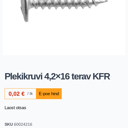
Plekikruvi 4,2×16 terav KFR
0,02
€
tk
Laost otsas
SKU
60024216