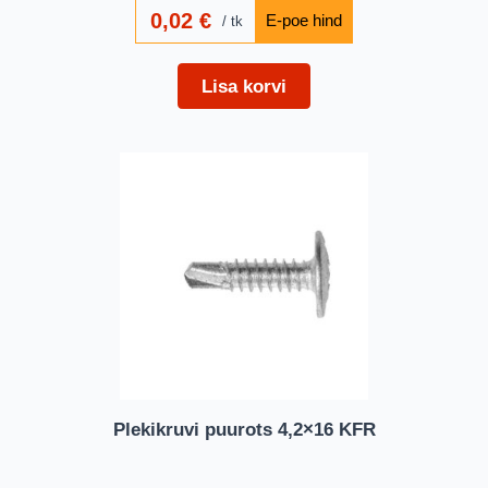
0,02
€
tk
Lisa korvi
Plekikruvi puurots 4,2×16 KFR