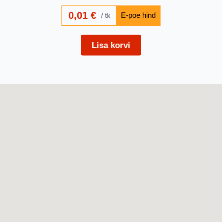
0,01
€
tk
Lisa korvi