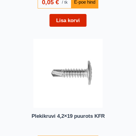
0,05
€
tk
Lisa korvi
Plekikruvi 4,2×19 puurots KFR