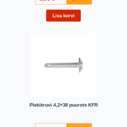
Lisa korvi
Plekikruvi 4,2×38 puurots KFR