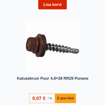
Lisa korvi
Katusekruvi Puur 4,8×28 RR29 Punane
0,07
€
tk