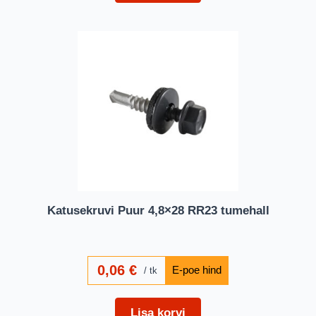
Katusekruvi Puur 4,8×28 RR23 tumehall
0,06
€
tk
Lisa korvi