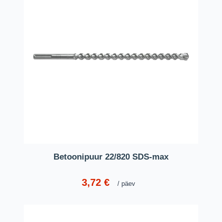
Betoonipuur 22/820 SDS-max
3,72
€
päev