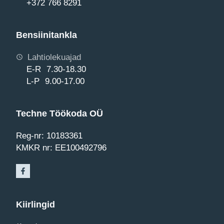
+372 766 8291
Bensiinitankla
Lahtiolekuajad
E-R 7.30-18.30
L-P 9.00-17.00
Techne Töökoda OÜ
Reg-nr: 10183361
KMKR nr: EE100492796
Kiirlingid