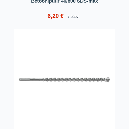
Betoonipuur 40/800 SDS-max
6,20
€
päev