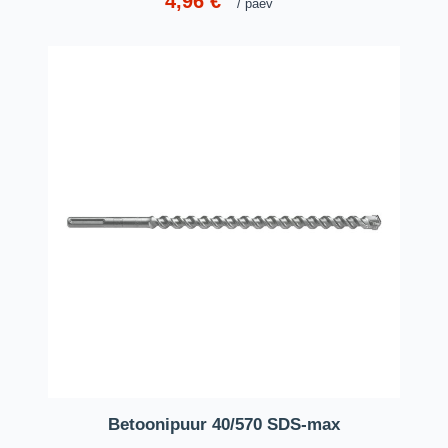
4,96
€
päev
Betoonipuur 40/570 SDS-max