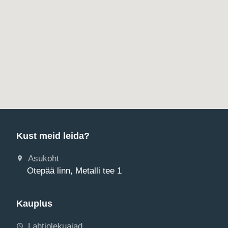
Kõvasulampuur 18/400 SDS+
2,48
€
päev
Kust meid leida?
Asukoht
Otepää linn, Metalli tee 1
Kauplus
Lahtiolekuajad