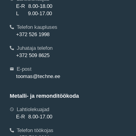
E-R 8.00-18.00
L 9.00-17.00
Telefon kaupluses
Kõvasulampuur 20/400 SDS+
+372 526 1998
Juhataja telefon
2,48
€
päev
+372 509 8625
E-post
toomas@techne.ee
Metalli- ja remonditöökoda
Lahtiolekuajad
E-R 8.00-17.00
Telefon töökojas