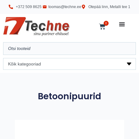
+372 509 8625
toomas@techne.ee
Otepää linn, Metalli tee 1
0
Betoonipuurid