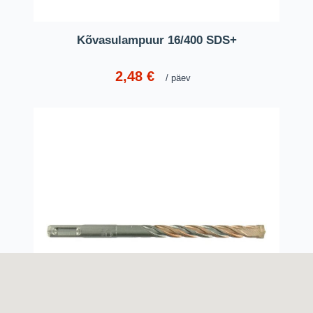
Kõvasulampuur 16/400 SDS+
2,48
€
päev