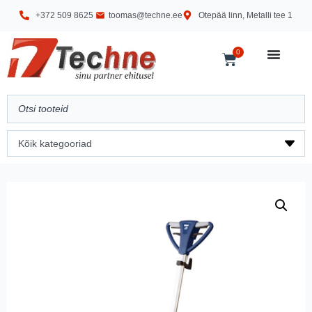
+372 509 8625
toomas@techne.ee
Otepää linn, Metalli tee 1
0