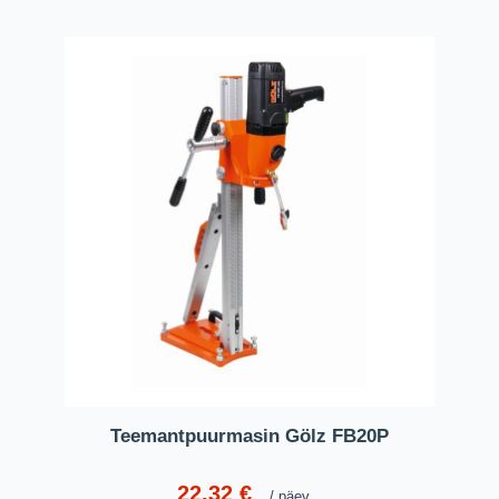
Teemantpuurmasin Gölz FB20P
22,32
€
päev