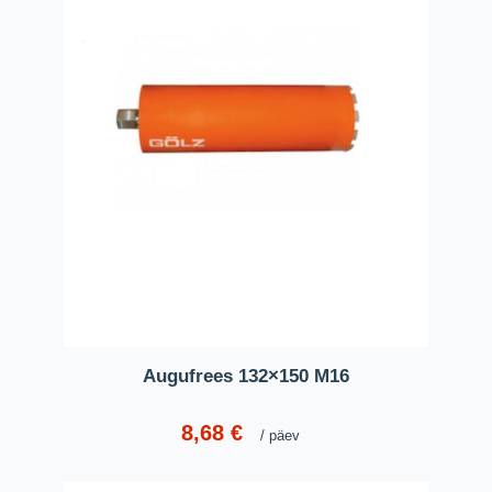
Augufrees 132×150 M16
8,68
€
päev