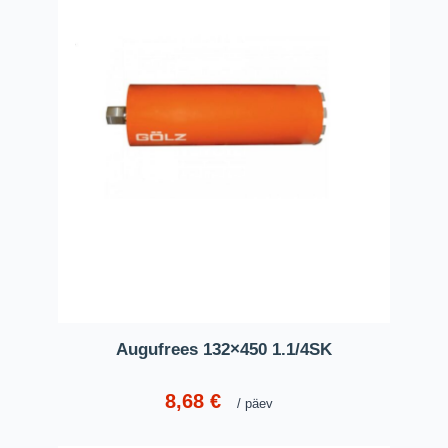
Augufrees 132×450 1.1/4SK
8,68
€
päev