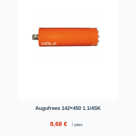
Augufrees 142×450 1.1/4SK
8,68
€
päev