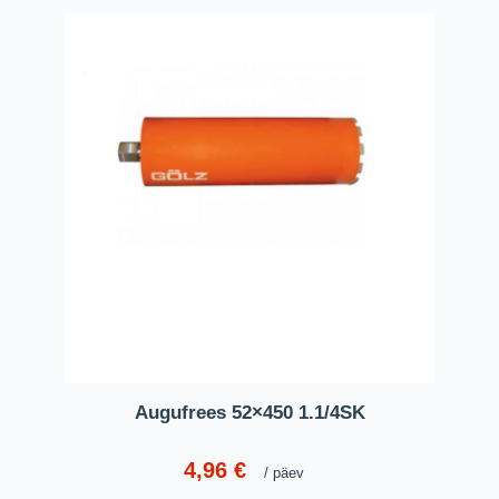
Augufrees 52×450 1.1/4SK
4,96
€
päev