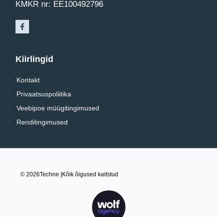
KMKR nr: EE100492796
Kiirlingid
Kontakt
Privaatsuspoliitika
Veebipoe müügitingimused
Renditingimused
© 2026
Techne |
Kõik õigused kaitstud