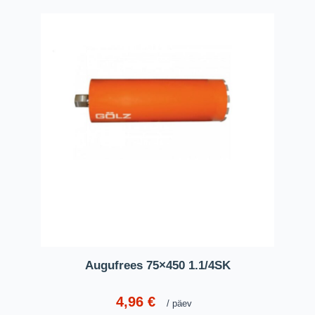
Augufrees 75×450 1.1/4SK
4,96
€
päev