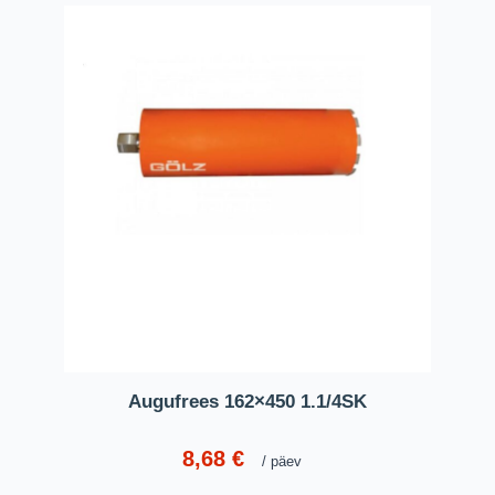
Augufrees 162×450 1.1/4SK
8,68
€
päev