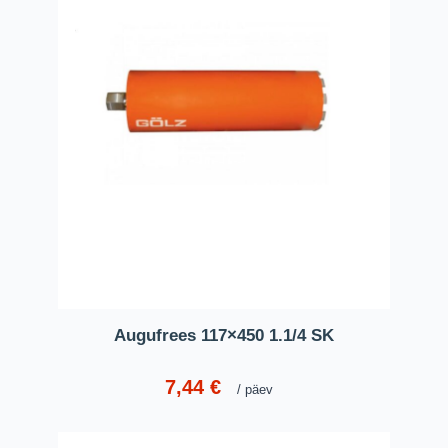
Augufrees 117×450 1.1/4 SK
7,44
€
päev