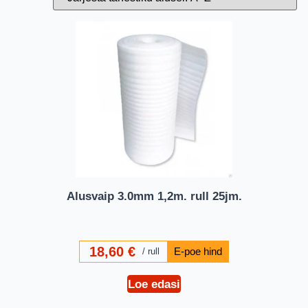
Alusvaip 3.0mm 1,2m. rull 25jm.
18,60
€
rull
Loe edasi