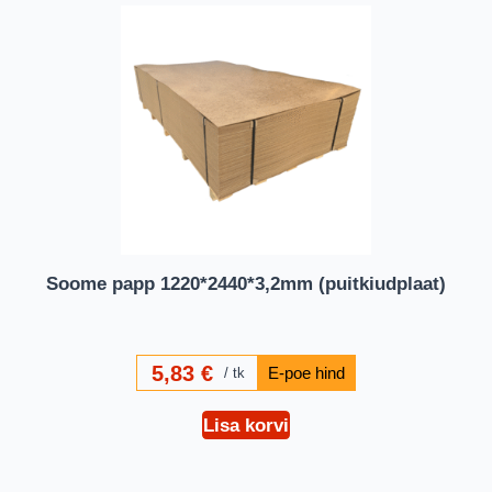
Soome papp 1220*2440*3,2mm (puitkiudplaat)
5,83
€
tk
Lisa korvi