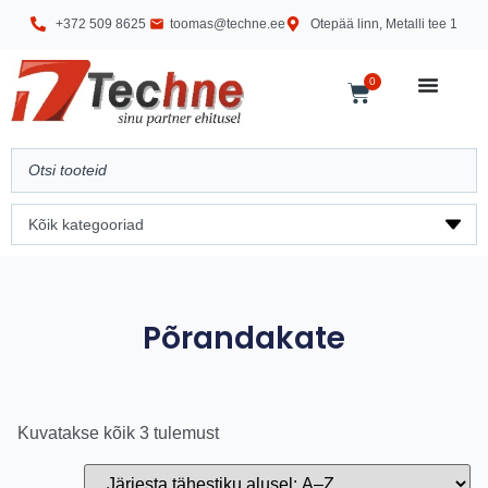
+372 509 8625
toomas@techne.ee
Otepää linn, Metalli tee 1
0
Põrandakate
Kuvatakse kõik 3 tulemust