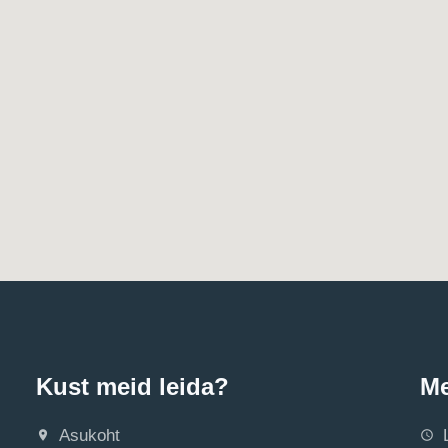
Kust meid leida?
Me
Asukoht