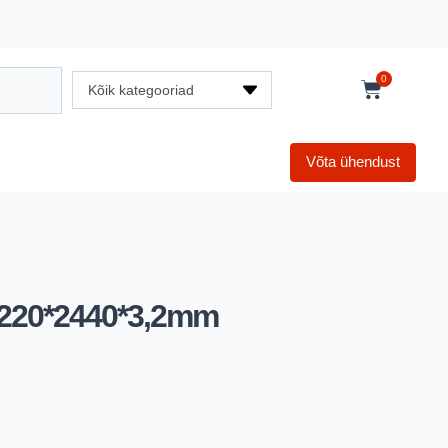
0
Kõik kategooriad
Võta ühendust
220*2440*3,2mm