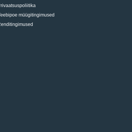
rivaatsuspoliitika
eebipoe müügitingimused
enditingimused