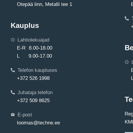
Otepää linn, Metalli tee 1
Kauplus
Lahtiolekuajad
Be
E-R 8.00-18.00
L 9.00-17.00
Telefon kaupluses
+372 526 1998
Juhataja telefon
Te
+372 509 8625
Reg
E-post
KMK
toomas@techne.ee