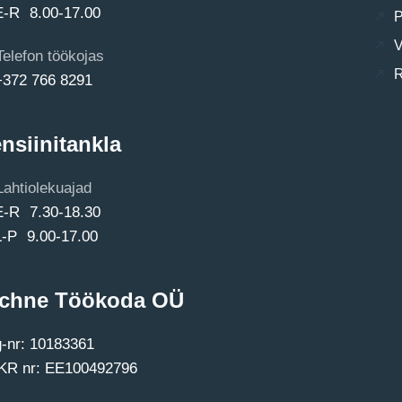
E-R 8.00-17.00
P
V
Telefon töökojas
R
+372 766 8291
nsiinitankla
Lahtiolekuajad
E-R 7.30-18.30
L-P 9.00-17.00
chne Töökoda OÜ
-nr: 10183361
R nr: EE100492796