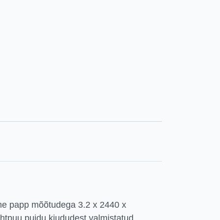
me papp mõõtudega 3.2 x 2440 x
htpuu puidu kiududest valmistatud