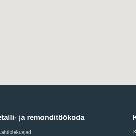
talli- ja remonditöökoda
K
Lahtiolekuajad
K