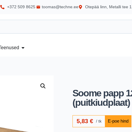
+372 509 8625
toomas@techne.ee
Otepää linn, Metalli tee 1
Teenused
Soome papp 1
(puitkiudplaat)
5,83
€
tk