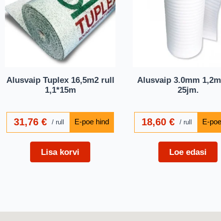
Alusvaip Tuplex 16,5m2 rull
Alusvaip 3.0mm 1,2m.
1,1*15m
25jm.
31,76
€
18,60
€
rull
rull
Lisa korvi
Loe edasi