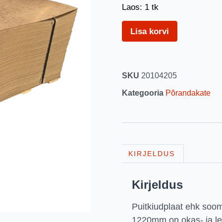
Laos: 1 tk
Lisa korvi
SKU
20104205
Kategooria
Põrandakate
KIRJELDUS
Kirjeldus
Puitkiudplaat ehk soo
1220mm on okas- ja le