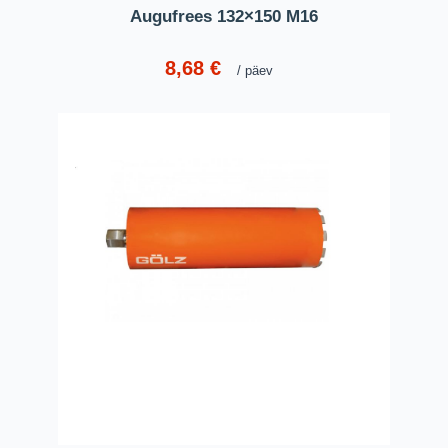
Augufrees 132×150 M16
8,68
€
päev