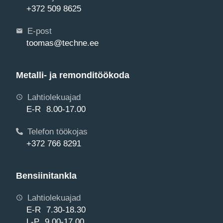
+372 509 8625
E-post
toomas@techne.ee
Metalli- ja remonditöökoda
Lahtiolekuajad
E-R 8.00-17.00
Telefon töökojas
+372 766 8291
Bensiinitankla
Lahtiolekuajad
E-R 7.30-18.30
L-P 9.00-17.00