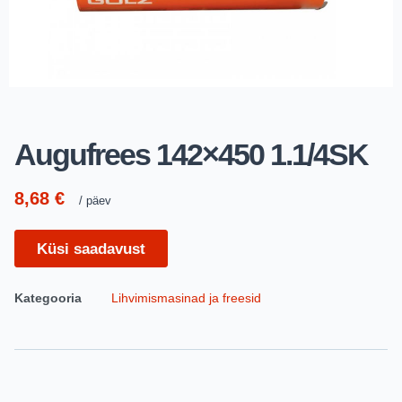
Augufrees 142×450 1.1/4SK
8,68
€
päev
Küsi saadavust
Kategooria
Lihvimismasinad ja freesid