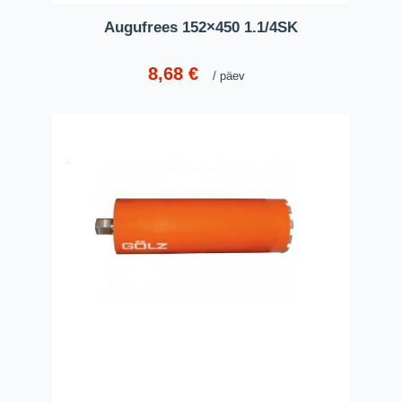
Augufrees 152×450 1.1/4SK
8,68
€
päev