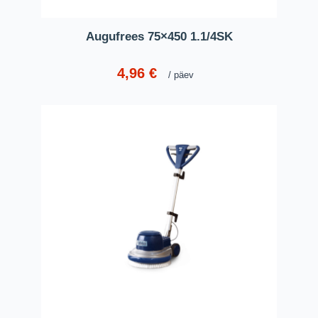
Augufrees 75×450 1.1/4SK
4,96
€
päev