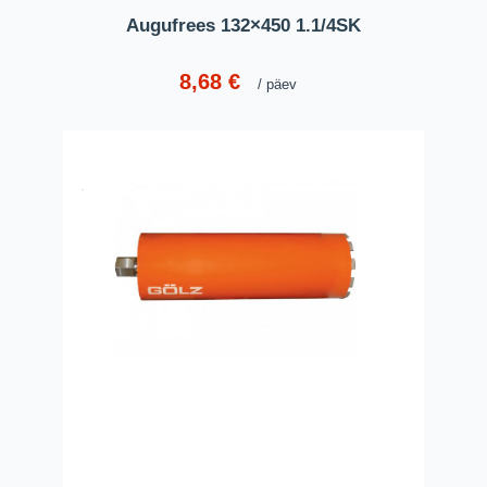
Augufrees 132×450 1.1/4SK
8,68
€
päev