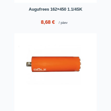
Augufrees 162×450 1.1/4SK
8,68
€
päev