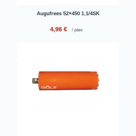
Augufrees 52×450 1.1/4SK
4,96
€
päev