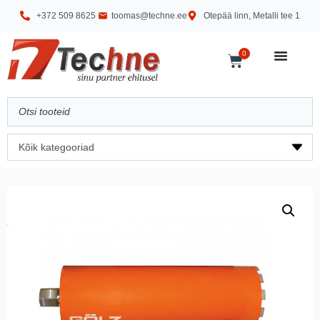
+372 509 8625
toomas@techne.ee
Otepää linn, Metalli tee 1
0