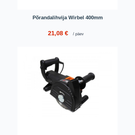
Põrandalihvija Wirbel 400mm
21,08
€
päev