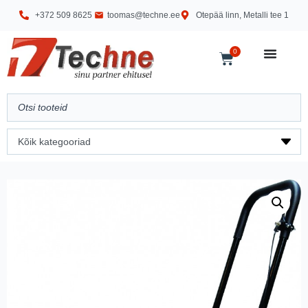
+372 509 8625
toomas@techne.ee
Otepää linn, Metalli tee 1
0