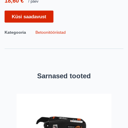
18,60
€
päev
Küsi saadavust
Kategooria
Betoonitööriistad
Sarnased tooted