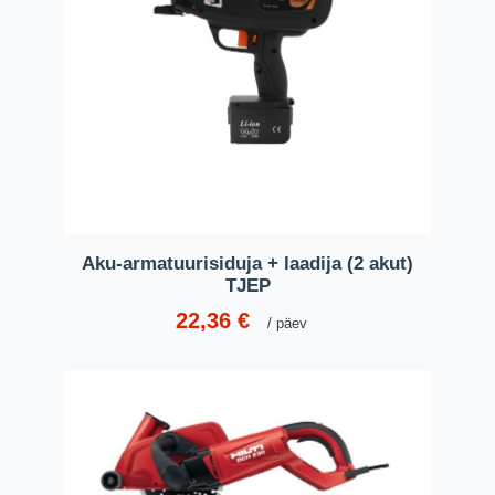
Aku-armatuurisiduja + laadija (2 akut)
TJEP
22,36
€
päev