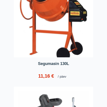
Segumasin 130L
11,16
€
päev