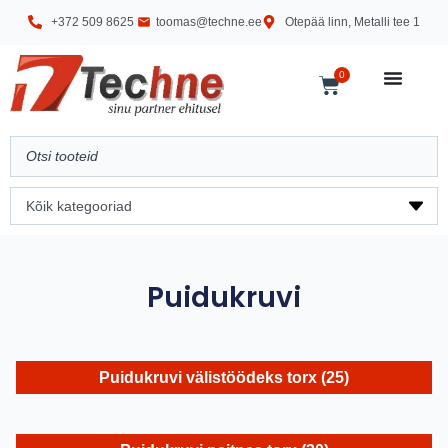
+372 509 8625
toomas@techne.ee
Otepää linn, Metalli tee 1
0
Puidukruvi
Puidukruvi välistöödeks torx
(25)