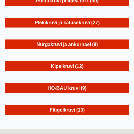
Puidukruvi peitpea torx
(30)
Plekikruvi ja katusekruvi
(27)
Nurgakruvi ja ankurnael
(8)
Kipsikruvi
(12)
HO-BAU kruvi
(9)
Flügelkruvi
(13)