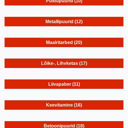
Puidupuurid
(10)
Metallipuurid
(12)
Maalritarbed
(20)
Lõike-, Lihvketas
(17)
Liivapaber
(11)
Keevitamine
(16)
Betoonipuurid
(18)