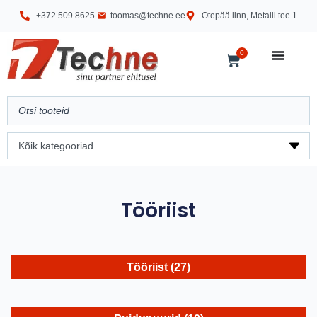
+372 509 8625
toomas@techne.ee
Otepää linn, Metalli tee 1
0
Tööriist
Tööriist
(27)