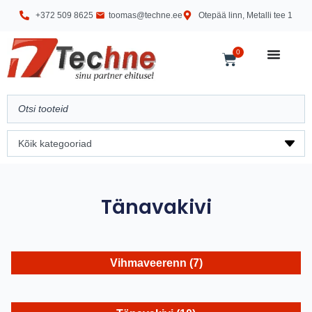
+372 509 8625
toomas@techne.ee
Otepää linn, Metalli tee 1
0
Tänavakivi
Vihmaveerenn
(7)