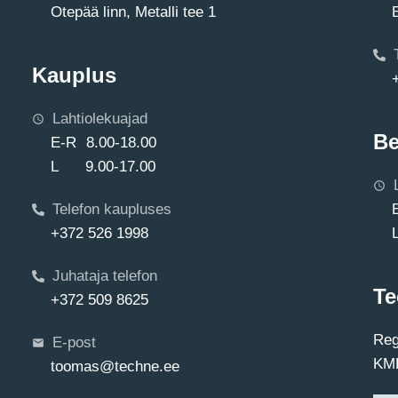
Otepää linn, Metalli tee 1
Kauplus
Lahtiolekuajad
Be
E-R 8.00-18.00
L 9.00-17.00
Telefon kaupluses
+372 526 1998
Juhataja telefon
Te
+372 509 8625
Reg
E-post
KMK
toomas@techne.ee