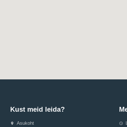
Kust meid leida?
Me
Asukoht