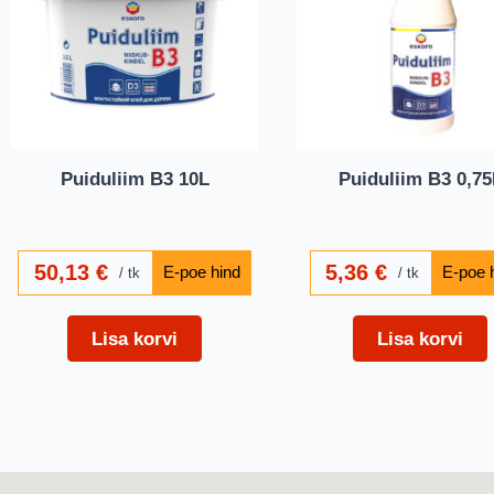
Puiduliim B3 10L
Puiduliim B3 0,75
50,13
€
5,36
€
tk
tk
Lisa korvi
Lisa korvi