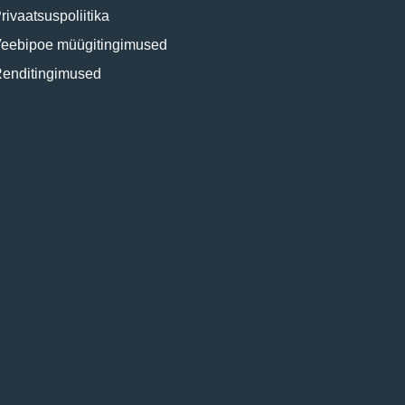
rivaatsuspoliitika
eebipoe müügitingimused
enditingimused