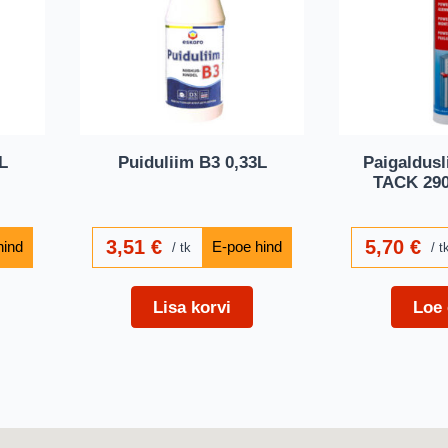
L
Puiduliim B3 0,33L
Paigaldus
TACK 290
3,51
€
5,70
€
tk
t
Lisa korvi
Loe 