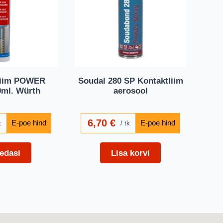
liim POWER
Soudal 280 SP Kontaktliim
ml. Würth
aerosool
6,70
€
k
tk
edasi
Lisa korvi