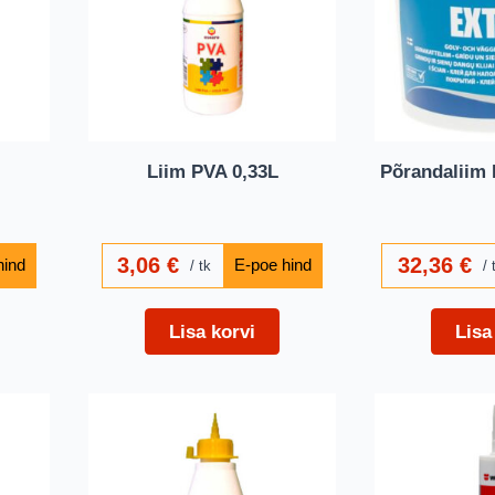
Liim PVA 0,33L
Põrandaliim K
3,06
€
32,36
€
tk
Lisa korvi
Lisa