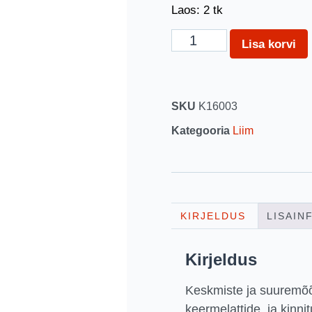
Laos: 2 tk
Lisa korvi
SKU
K16003
Kategooria
Liim
KIRJELDUS
LISAIN
Kirjeldus
Keskmiste ja suuremõõ
keermelattide, ja kinn