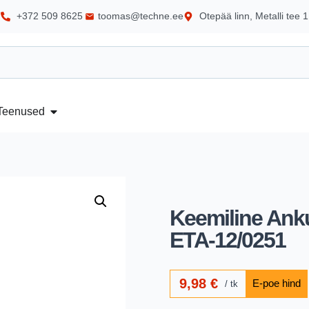
+372 509 8625
toomas@techne.ee
Otepää linn, Metalli tee 1
Teenused
Keemiline Ank
ETA-12/0251
9,98
€
tk