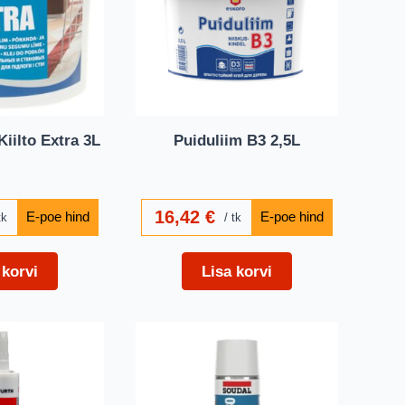
iilto Extra 3L
Puiduliim B3 2,5L
16,42
€
tk
tk
 korvi
Lisa korvi