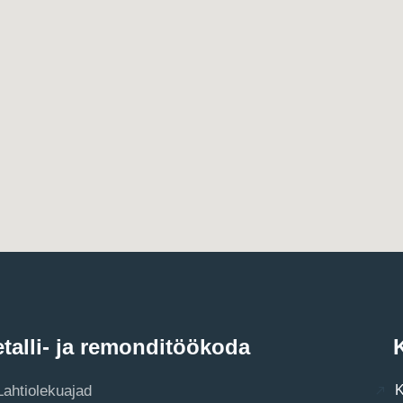
talli- ja remonditöökoda
K
Lahtiolekuajad
K