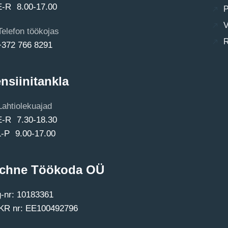
E-R 8.00-17.00
P
V
Telefon töökojas
R
+372 766 8291
nsiinitankla
Lahtiolekuajad
E-R 7.30-18.30
L-P 9.00-17.00
chne Töökoda OÜ
-nr: 10183361
R nr: EE100492796