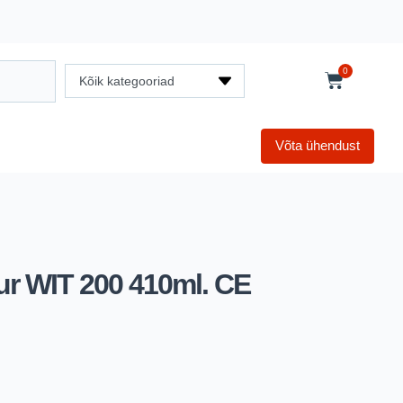
0
Kõik kategooriad
Võta ühendust
ur WIT 200 410ml. CE