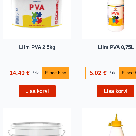
Liim PVA 2,5kg
Liim PVA 0,75L
14,40
€
5,02
€
tk
tk
Lisa korvi
Lisa korvi