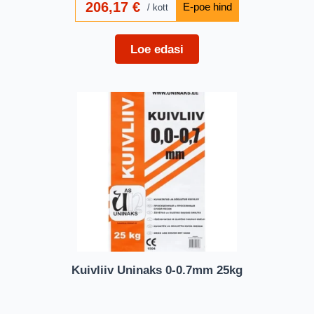
206,17
€
kott
Loe edasi
Kuivliiv Uninaks 0-0.7mm 25kg