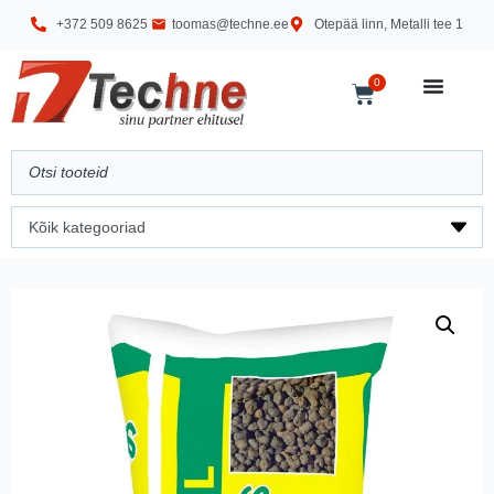
+372 509 8625
toomas@techne.ee
Otepää linn, Metalli tee 1
0