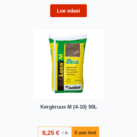
Loe edasi
Kergkruus M (4-10) 50L
8,25
€
tk