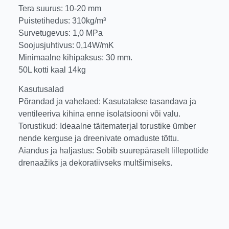
Tera suurus: 10-20 mm
Puistetihedus: 310kg/m³
Survetugevus: 1,0 MPa
Soojusjuhtivus: 0,14W/mK
Minimaalne kihipaksus: 30 mm.
50L kotti kaal 14kg
Kasutusalad
Põrandad ja vahelaed: Kasutatakse tasandava ja
ventileeriva kihina enne isolatsiooni või valu.
Torustikud: Ideaalne täitematerjal torustike ümber
nende kerguse ja dreenivate omaduste tõttu.
Aiandus ja haljastus: Sobib suurepäraselt lillepottide
drenaažiks ja dekoratiivseks multšimiseks.