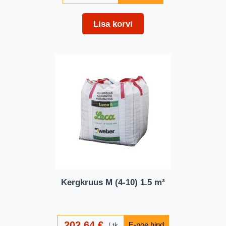
Lisa korvi
Kergkruus M (4-10) 1.5 m³
202,64
€
tk