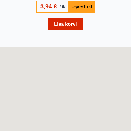
3,94
€
tk
Lisa korvi