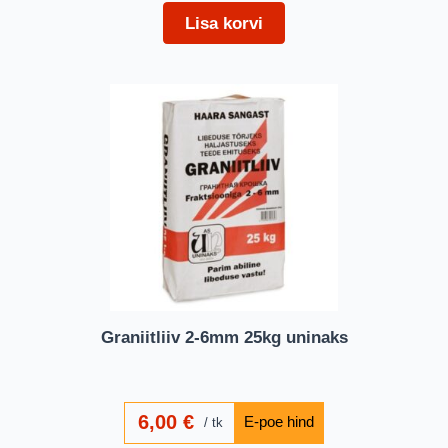
Lisa korvi
Graniitliiv 2-6mm 25kg uninaks
6,00
€
tk