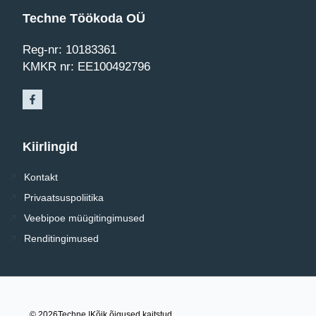
Techne Töökoda OÜ
Reg-nr: 10183361
KMKR nr: EE100492796
Kiirlingid
Kontakt
Privaatsuspoliitika
Veebipoe müügitingimused
Renditingimused
© 2026
Techne |
Kõik õigused kaitstud