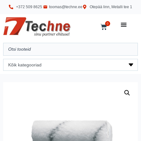
+372 509 8625
toomas@techne.ee
Otepää linn, Metalli tee 1
0