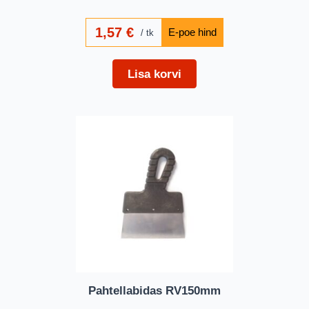
1,57
€
tk
Lisa korvi
Pahtellabidas RV150mm