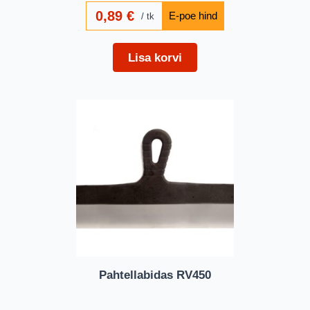
0,89
€
tk
Lisa korvi
Pahtellabidas RV450