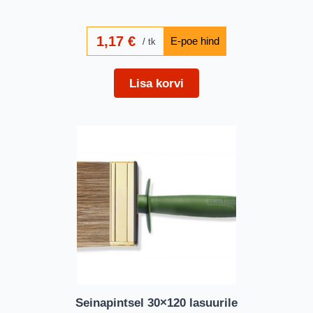
1,17
€
tk
Lisa korvi
Seinapintsel 30×120 lasuurile