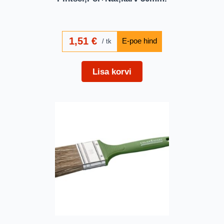
1,51
€
tk
Lisa korvi