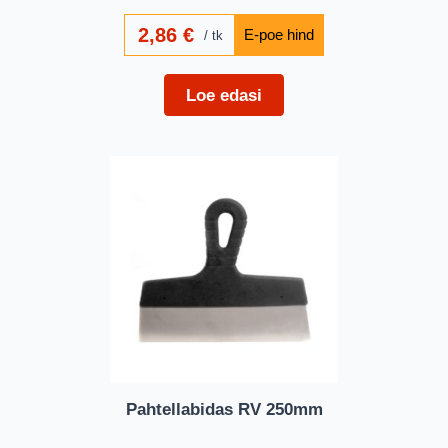
2,86
€
tk
Loe edasi
Pahtellabidas RV 250mm