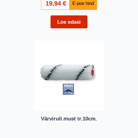
19,94
€
Loe edasi
Värvirull.must tr.10cm.