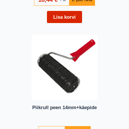
Lisa korvi
Piikrull peen 14mm+käepide