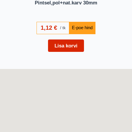
Pintsel,pol+nat.karv 30mm
1,12
€
tk
Lisa korvi