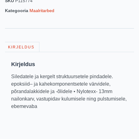
SKU
P115774
Kategooria
Maalritarbed
KIRJELDUS
Kirjeldus
Siledatele ja kergelt struktuursetele pindadele.
epoksiid– ja kahekomponentsetele värvidele,
põrandalakkidele ja -õlidele • Nylotexx- 13mm
nailonkarv, vastupidav kulumisele ning pulstumisele,
ebemevaba