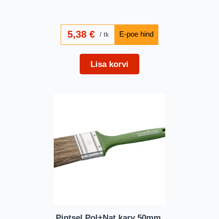
5,38
€
tk
Lisa korvi
Pintsel,Pol+Nat,karv 50mm.