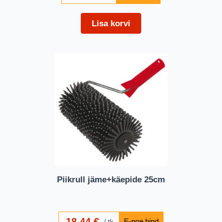
Lisa korvi
Piikrull jäme+käepide 25cm
18,44
€
tk