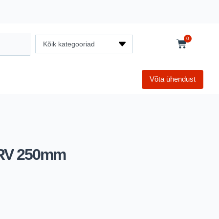
0
Kõik kategooriad
Võta ühendust
 RV 250mm