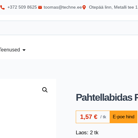
+372 509 8625
toomas@techne.ee
Otepää linn, Metalli tee 1
Teenused
Pahtellabidas
1,57
€
tk
Laos: 2 tk