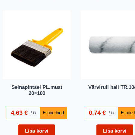
Seinapintsel PL.must
Värvirull hall TR.1
20×100
4,63
€
0,74
€
tk
tk
Lisa korvi
Lisa korvi