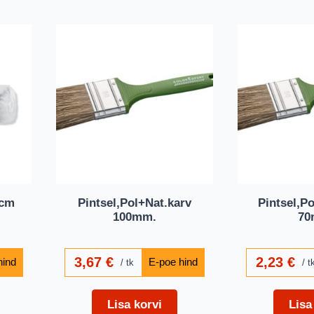
0cm
Pintsel,Pol+Nat.karv
Pintsel,Po
100mm.
70
3,67
€
2,23
€
tk
t
Lisa korvi
Lisa