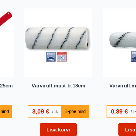
e 25cm
Värvirull.must tr.18cm
Värvirull.m
3,09
€
0,89
€
tk
t
Lisa korvi
Lisa