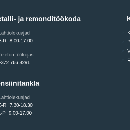
talli- ja remonditöökoda
K
Lahtiolekuajad
K
E-R 8.00-17.00
P
V
Telefon töökojas
R
+372 766 8291
nsiinitankla
Lahtiolekuajad
E-R 7.30-18.30
L-P 9.00-17.00