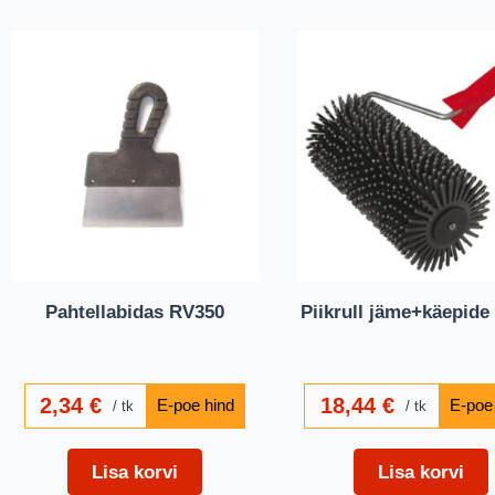
Pahtellabidas RV350
Piikrull jäme+käepid
2,34
€
18,44
€
tk
tk
Lisa korvi
Lisa korvi