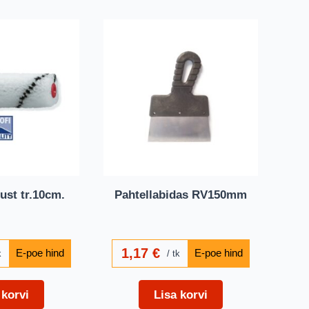
ust tr.10cm.
Pahtellabidas RV150mm
1,17
€
k
tk
 korvi
Lisa korvi