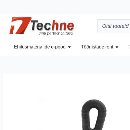
Ehitusmaterjalide e-pood
Tööriistade rent