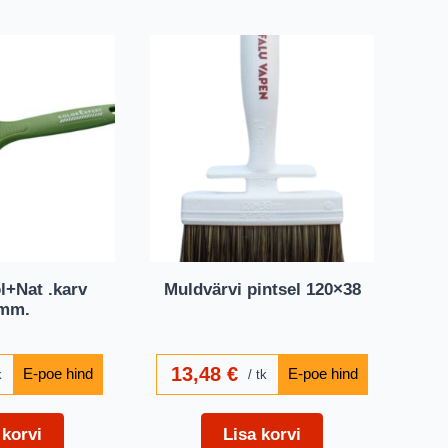
l+Nat .karv
Muldvärvi pintsel 120×38
mm.
13,48
€
k
tk
 korvi
Lisa korvi