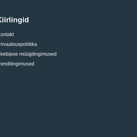
iirlingid
ontakt
rivaatsuspoliitika
eebipoe müügitingimused
enditingimused