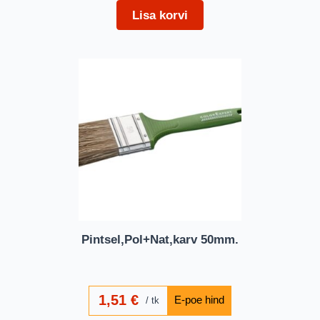
Lisa korvi
Pintsel,Pol+Nat,karv 50mm.
1,51
€
tk