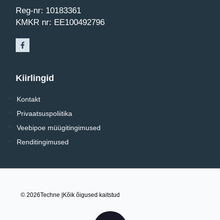
Reg-nr: 10183361
KMKR nr: EE100492796
Kiirlingid
Kontakt
Privaatsuspoliitika
Veebipoe müügitingimused
Renditingimused
© 2026
Techne |
Kõik õigused kaitstud