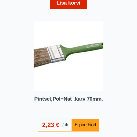
Lisa korvi
Pintsel,Pol+Nat .karv 70mm.
2,23
€
tk