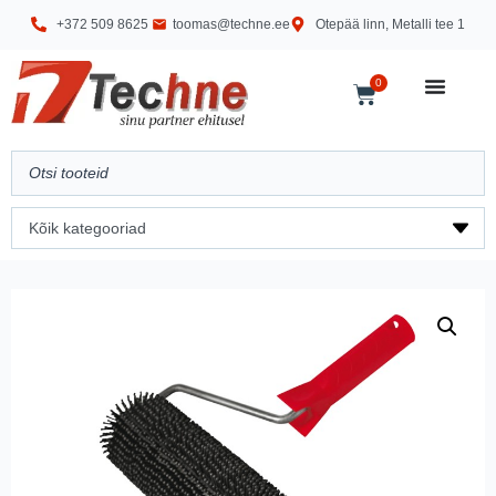
+372 509 8625
toomas@techne.ee
Otepää linn, Metalli tee 1
0