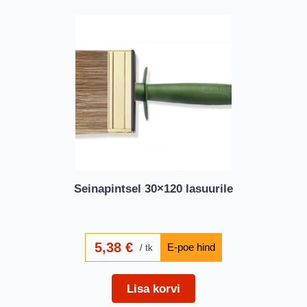
Seinapintsel 30×120 lasuurile
5,38
€
tk
Lisa korvi