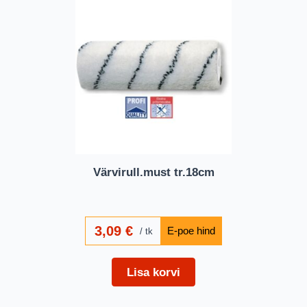
Värvirull.must tr.18cm
3,09
€
tk
Lisa korvi