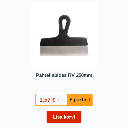
Pahtellabidas RV 250mm
1,57
€
tk
Lisa korvi