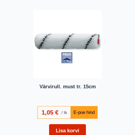
Värvirull. must tr. 15cm
1,05
€
tk
Lisa korvi