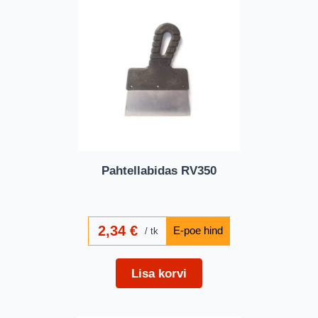
Pahtellabidas RV350
2,34
€
tk
Lisa korvi