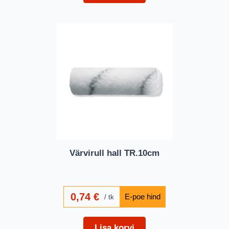
Värvirull hall TR.10cm
0,74
€
tk
Lisa korvi