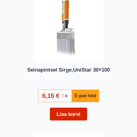
Seinapintsel Sirge,UniStar 30×100
6,15
€
tk
Lisa korvi