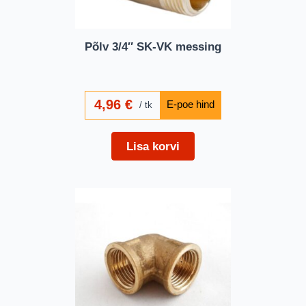
Põlv 3/4″ SK-VK messing
4,96
€
tk
Lisa korvi