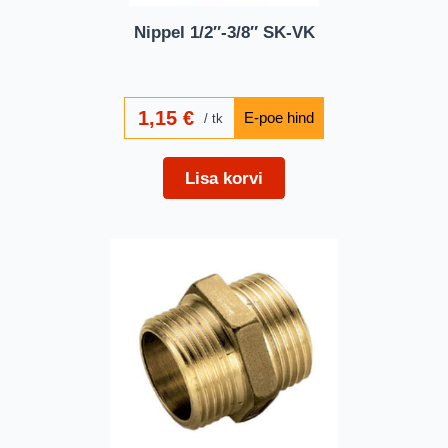
Nippel 1/2″-3/8″ SK-VK
1,15
€
tk
Lisa korvi