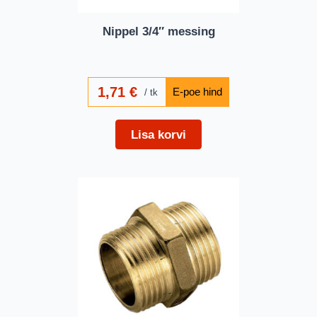
Nippel 3/4″ messing
1,71
€
tk
Lisa korvi