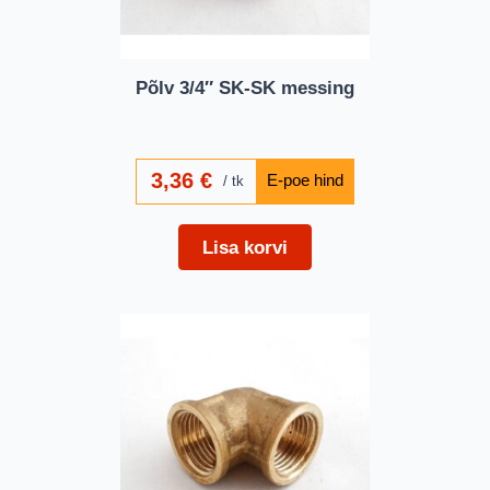
Põlv 3/4″ SK-SK messing
3,36
€
tk
Lisa korvi