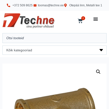
+372 509 8625
toomas@techne.ee
Otepää linn, Metalli tee 1
0