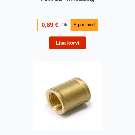
0,89
€
tk
Lisa korvi