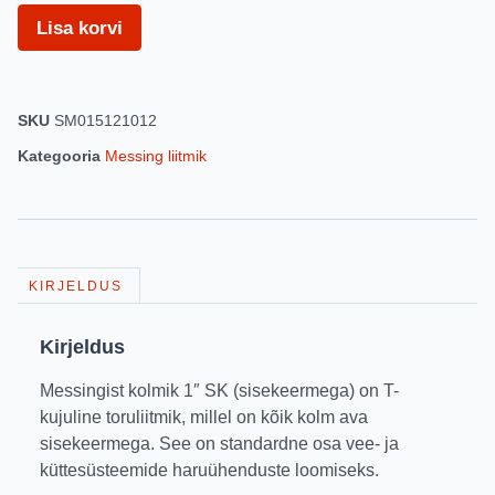
Lisa korvi
SKU
SM015121012
Kategooria
Messing liitmik
KIRJELDUS
Kirjeldus
Messingist kolmik 1″ SK (sisekeermega) on T-
kujuline toruliitmik, millel on kõik kolm ava
sisekeermega. See on standardne osa vee- ja
küttesüsteemide haruühenduste loomiseks.