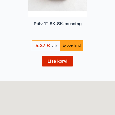
Põlv 1″ SK-SK-messing
5,37
€
tk
Lisa korvi