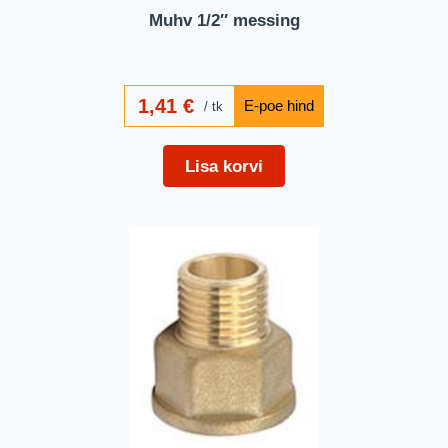
Muhv 1/2″ messing
1,41
€
tk
Lisa korvi