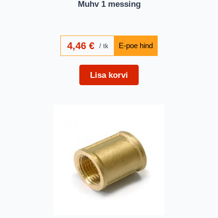
Muhv 1 messing
4,46
€
tk
Lisa korvi