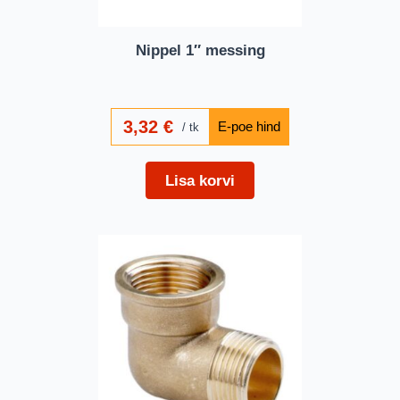
Nippel 1″ messing
3,32
€
tk
Lisa korvi