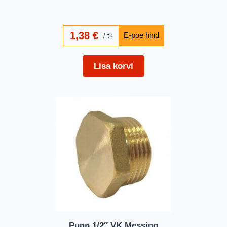
1,38
€
tk
Lisa korvi
Punn 1/2″ VK Messing