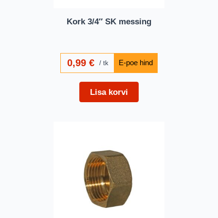
Kork 3/4″ SK messing
0,99
€
tk
Lisa korvi