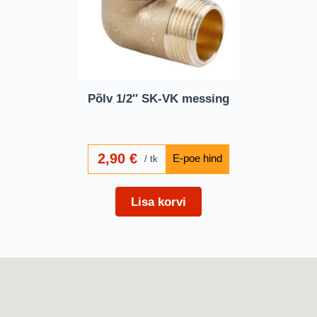
Põlv 1/2″ SK-VK messing
2,90
€
tk
Lisa korvi