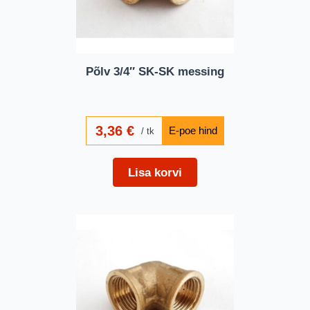
Põlv 3/4″ SK-SK messing
3,36
€
tk
Lisa korvi