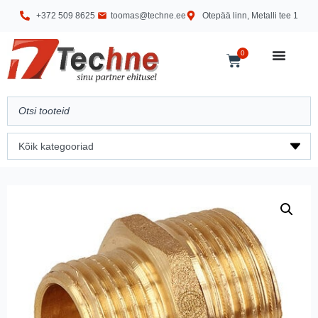
+372 509 8625
toomas@techne.ee
Otepää linn, Metalli tee 1
0