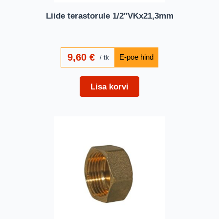
Liide terastorule 1/2″VKx21,3mm
9,60
€
tk
Lisa korvi