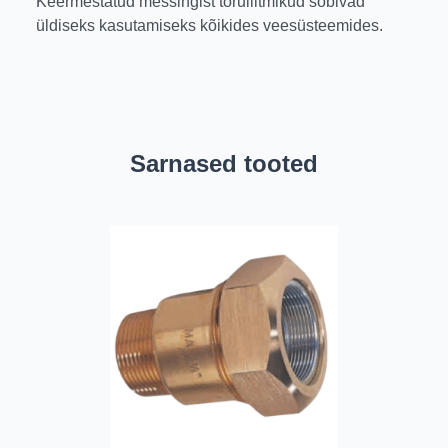
Keermestatud messingist toruliitmikud sobivad
üldiseks kasutamiseks kõikides veesüsteemides.
Sarnased tooted