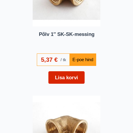
Põlv 1″ SK-SK-messing
5,37
€
tk
Lisa korvi