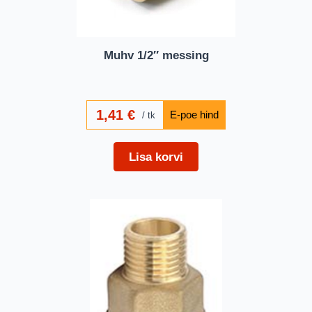
Muhv 1/2″ messing
1,41
€
tk
Lisa korvi