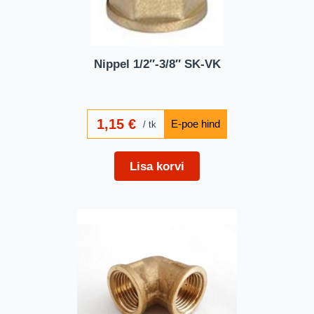
Nippel 1/2″-3/8″ SK-VK
1,15
€
tk
Lisa korvi