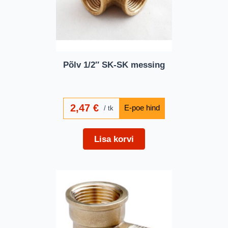
Põlv 1/2″ SK-SK messing
2,47
€
tk
Lisa korvi