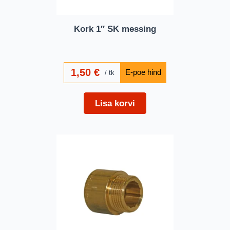
Kork 1″ SK messing
1,50
€
tk
Lisa korvi