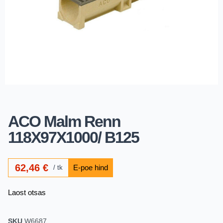
ACO Malm Renn
118X97X1000/ B125
62,46
€
tk
Laost otsas
SKU
W6687