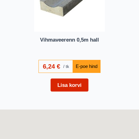
Vihmaveerenn 0,5m hall
6,24
€
tk
Lisa korvi