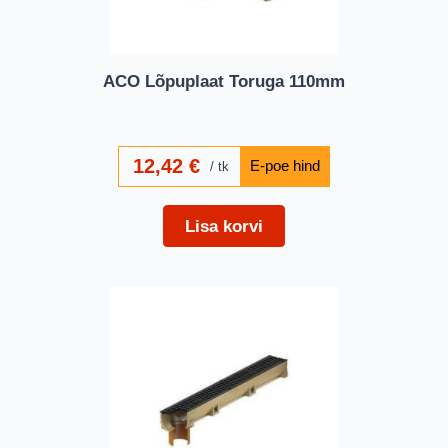
ACO Lõpuplaat Toruga 110mm
12,42
€
tk
Lisa korvi