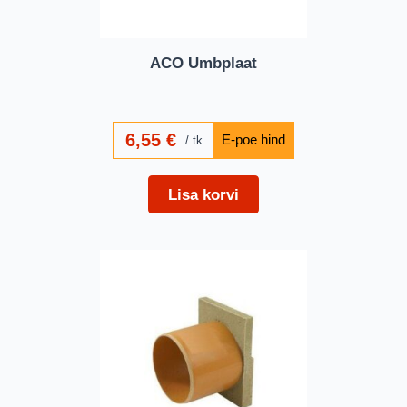
ACO Umbplaat
6,55
€
tk
Lisa korvi