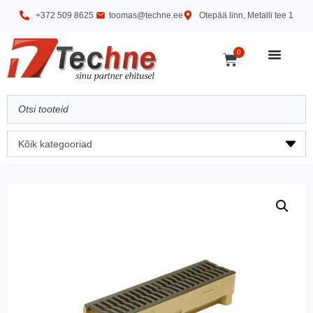
+372 509 8625
toomas@techne.ee
Otepää linn, Metalli tee 1
0