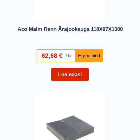
Aco Malm Renn Ärajooksuga 118X97X1000
62,68
€
tk
Loe edasi