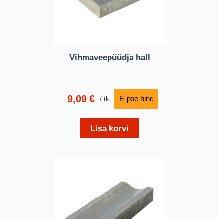
Vihmaveepüüdja hall
9,09
€
tk
Lisa korvi