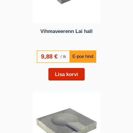
Vihmaveerenn Lai hall
9,88
€
tk
Lisa korvi