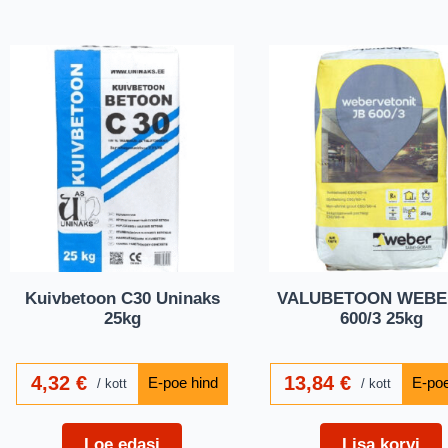
Kuivbetoon C30 Uninaks
VALUBETOON WEBE
25kg
600/3 25kg
4,32
€
13,84
€
kott
kott
Loe edasi
Lisa korvi