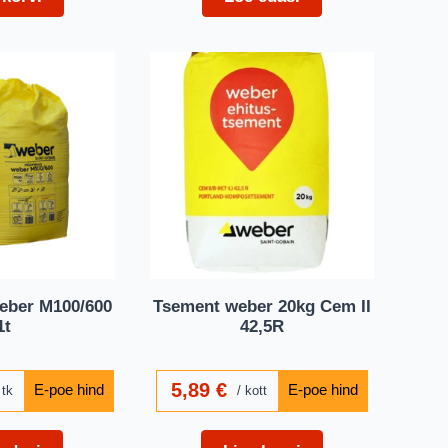
eber M100/600
Tsement weber 20kg Cem II
1t
42,5R
5,89
€
tk
kott