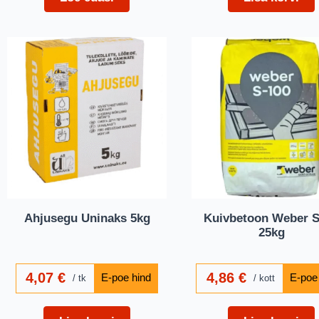
Ahjusegu Uninaks 5kg
Kuivbetoon Weber 
25kg
4,07
€
4,86
€
tk
kott