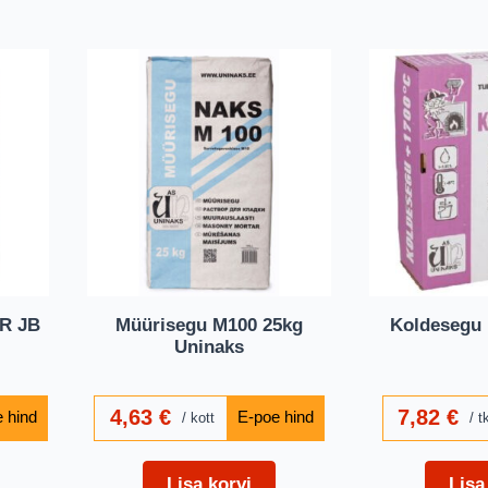
R JB
Müürisegu M100 25kg
Koldesegu 
Uninaks
4,63
€
7,82
€
kott
t
Lisa korvi
Lisa