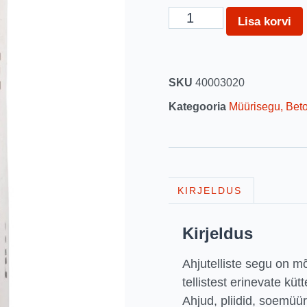
Lisa korvi
SKU
40003020
Kategooria
Müürisegu, Bet
KIRJELDUS
Kirjeldus
Ahjutelliste segu on 
tellistest erinevate küt
Ahjud, pliidid, soemüür