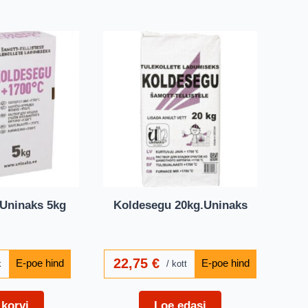
Uninaks 5kg
Koldesegu 20kg.Uninaks
22,75
€
k
kott
 korvi
Loe edasi