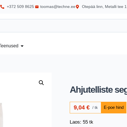
+372 509 8625
toomas@techne.ee
Otepää linn, Metalli tee 1
Teenused
Ahjutelliste s
9,04
€
tk
Laos: 55 tk