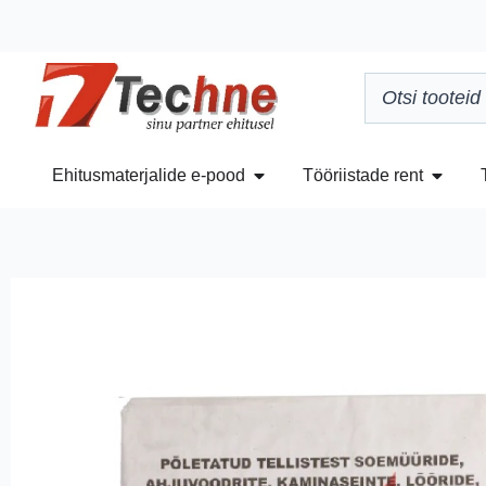
Ehitusmaterjalide e-pood
Tööriistade rent