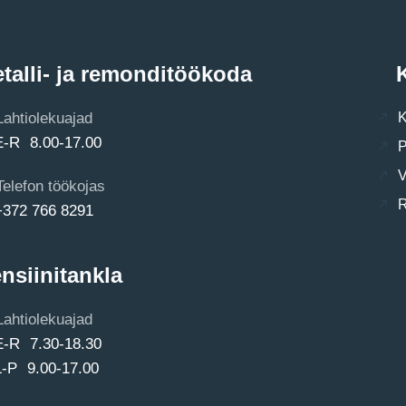
talli- ja remonditöökoda
K
Lahtiolekuajad
K
E-R 8.00-17.00
P
V
Telefon töökojas
R
+372 766 8291
nsiinitankla
Lahtiolekuajad
E-R 7.30-18.30
L-P 9.00-17.00