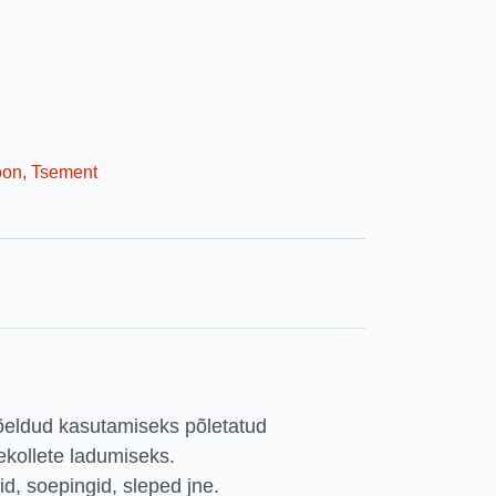
oon, Tsement
mõeldud kasutamiseks põletatud
tekollete ladumiseks.
id, soepingid, sleped jne.