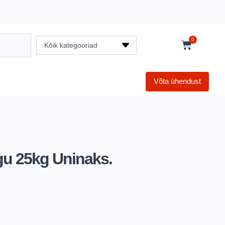
0
Kõik kategooriad
Võta ühendust
egu 25kg Uninaks.