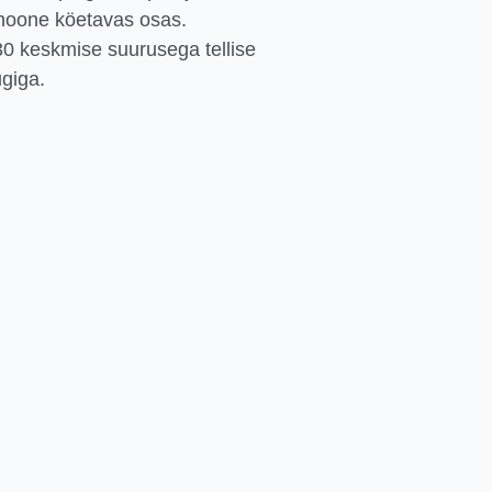
hoone köetavas osas.
-30 keskmise suurusega tellise
giga.