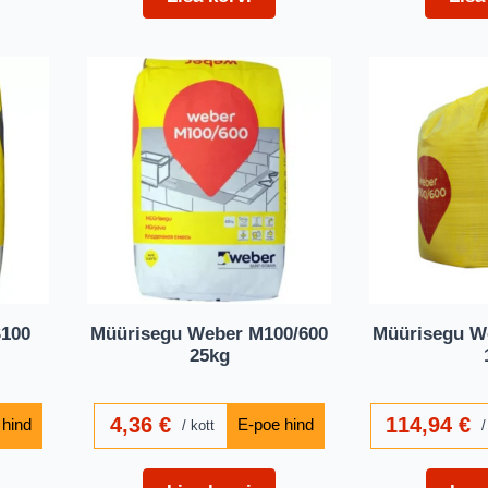
S100
Müürisegu Weber M100/600
Müürisegu W
25kg
4,36
€
114,94
€
kott