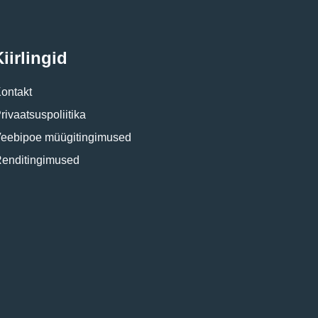
iirlingid
ontakt
rivaatsuspoliitika
eebipoe müügitingimused
enditingimused