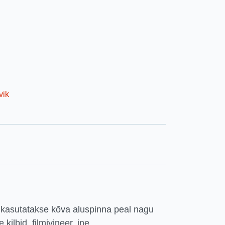
vik
kasutatakse kõva aluspinna peal nagu
 kilbid, filmivineer, jne