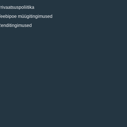
rivaatsuspoliitika
eebipoe müügitingimused
enditingimused