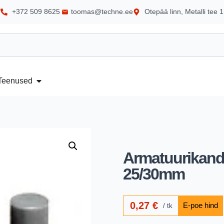
+372 509 8625
toomas@techne.ee
Otepää linn, Metalli tee 1
Teenused
Armatuurikand
25/30mm
0,27
€
tk