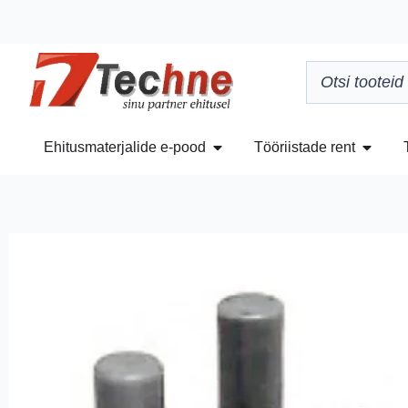
Ehitusmaterjalide e-pood
Tööriistade rent