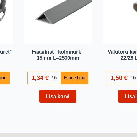
uret”
Faasiliist “kolmnurk”
Valutoru ka
15mm L=2500mm
22/26 
1,34
€
1,50
€
tk
tk
Lisa korvi
Lisa 