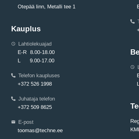
Otepää linn, Metalli tee 1
Kauplus
Lahtiolekuajad
Be
E-R 8.00-18.00
L 9.00-17.00
Telefon kaupluses
+372 526 1998
Juhataja telefon
Te
+372 509 8625
Reg
E-post
KMK
toomas@techne.ee