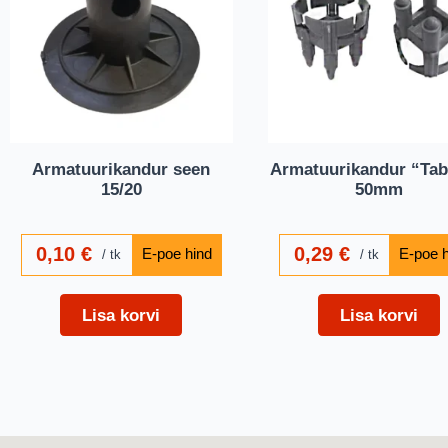
Armatuurikandur seen
Armatuurikandur “Tab
15/20
50mm
0,10
€
0,29
€
tk
tk
Lisa korvi
Lisa korvi