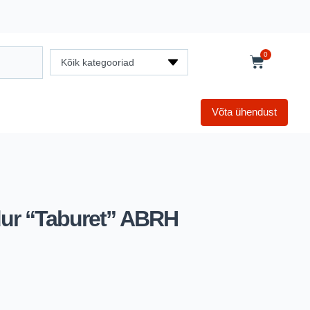
0
Kõik kategooriad
Võta ühendust
ur “Taburet” ABRH