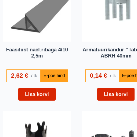
Faasiliist nael.ribaga 4/10
Armatuurikandur “Tab
2,5m
ABRH 40mm
2,62
€
0,14
€
tk
tk
Lisa korvi
Lisa korvi