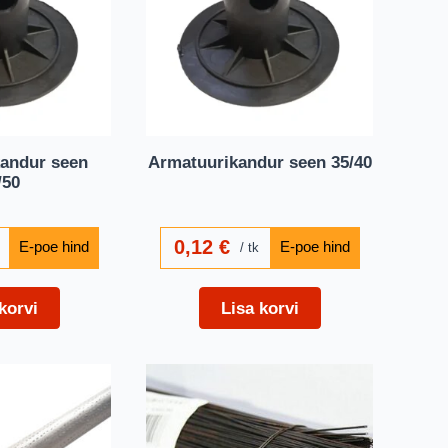
andur seen
Armatuurikandur seen 35/40
/50
0,12
€
tk
korvi
Lisa korvi