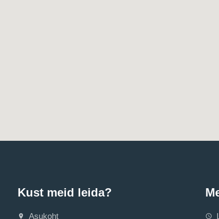
Kust meid leida?
Me
Asukoht