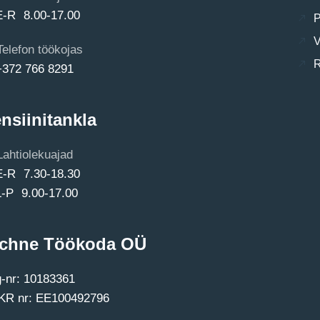
E-R 8.00-17.00
P
V
Telefon töökojas
R
+372 766 8291
nsiinitankla
Lahtiolekuajad
E-R 7.30-18.30
L-P 9.00-17.00
chne Töökoda OÜ
-nr: 10183361
R nr: EE100492796