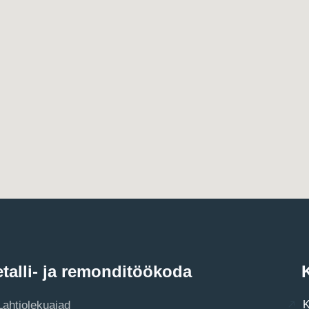
talli- ja remonditöökoda
K
Lahtiolekuajad
K