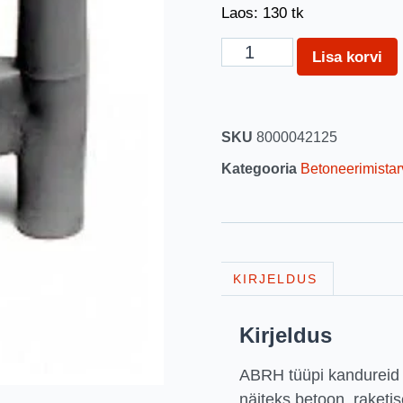
Laos: 130 tk
Lisa korvi
SKU
8000042125
Kategooria
Betoneerimistar
KIRJELDUS
Kirjeldus
ABRH tüüpi kandureid 
näiteks betoon, raketise