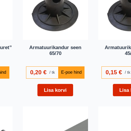
uret”
Armatuurikandur seen
Armatuurik
65/70
45
0,20
€
0,15
€
tk
tk
Lisa korvi
Lisa 