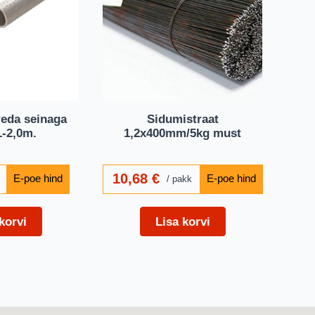
reda seinaga
Sidumistraat
L-2,0m.
1,2x400mm/5kg must
10,68
€
pakk
korvi
Lisa korvi