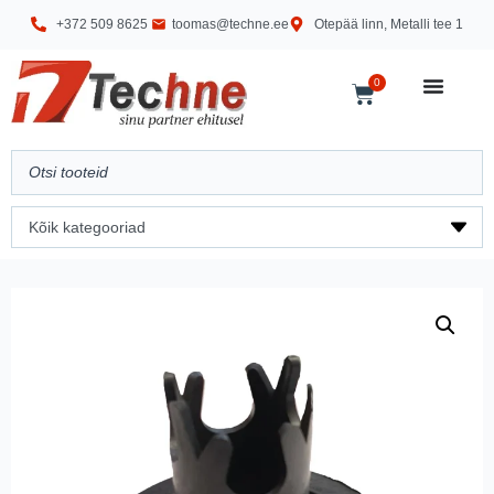
+372 509 8625
toomas@techne.ee
Otepää linn, Metalli tee 1
0