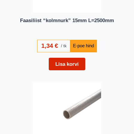
Faasiliist “kolmnurk” 15mm L=2500mm
1,34
€
tk
Lisa korvi