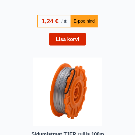
1,24
€
tk
Lisa korvi
Sidumistraat TJEP rullis 100m