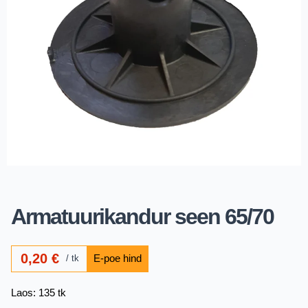
Armatuurikandur seen 65/70
0,20
€
tk
Laos: 135 tk