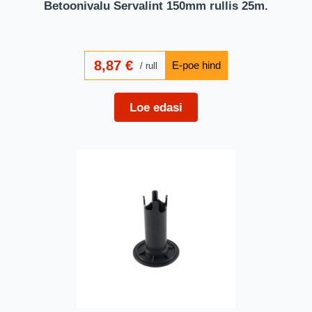
Betoonivalu Servalint 150mm rullis 25m.
8,87
€
rull
Loe edasi