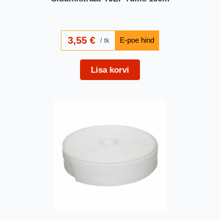
3,55
€
tk
Lisa korvi