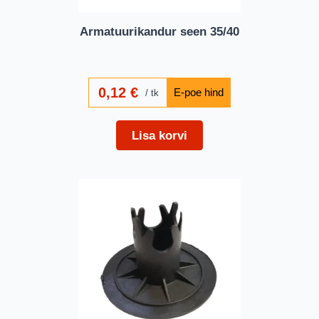
Armatuurikandur seen 35/40
0,12
€
tk
Lisa korvi