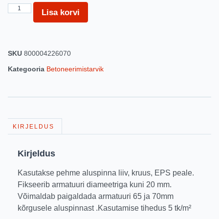
Lisa korvi
SKU
800004226070
Kategooria
Betoneerimistarvik
KIRJELDUS
Kirjeldus
Kasutakse pehme aluspinna liiv, kruus, EPS peale.
Fikseerib armatuuri diameetriga kuni 20 mm.
Võimaldab paigaldada armatuuri 65 ja 70mm
kõrgusele aluspinnast .Kasutamise tihedus 5 tk/m²