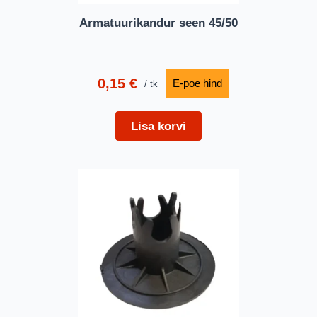
Armatuurikandur seen 45/50
0,15
€
tk
Lisa korvi