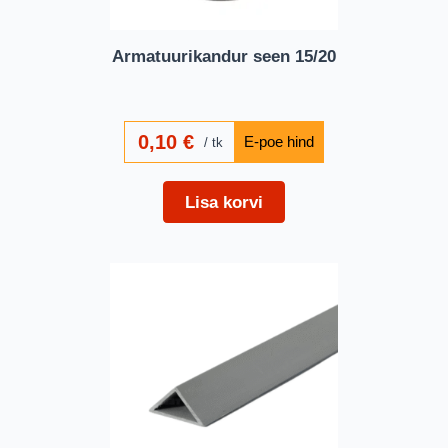
Armatuurikandur seen 15/20
0,10
€
tk
Lisa korvi