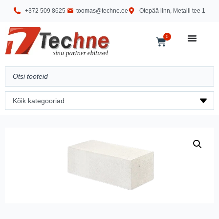
+372 509 8625
toomas@techne.ee
Otepää linn, Metalli tee 1
0