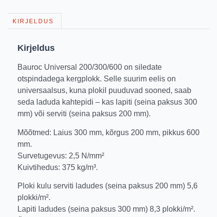
KIRJELDUS
Kirjeldus
Bauroc Universal 200/300/600 on siledate
otspindadega kergplokk. Selle suurim eelis on
universaalsus, kuna plokil puuduvad sooned, saab
seda laduda kahtepidi – kas lapiti (seina paksus 300
mm) või serviti (seina paksus 200 mm).
Mõõtmed: Laius 300 mm, kõrgus 200 mm, pikkus 600
mm.
Survetugevus: 2,5 N/mm²
Kuivtihedus: 375 kg/m³.
Ploki kulu serviti ladudes (seina paksus 200 mm) 5,6
plokki/m².
Lapiti ladudes (seina paksus 300 mm) 8,3 plokki/m².