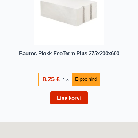
Bauroc Plokk EcoTerm Plus 375x200x600
8,25
€
tk
Lisa korvi