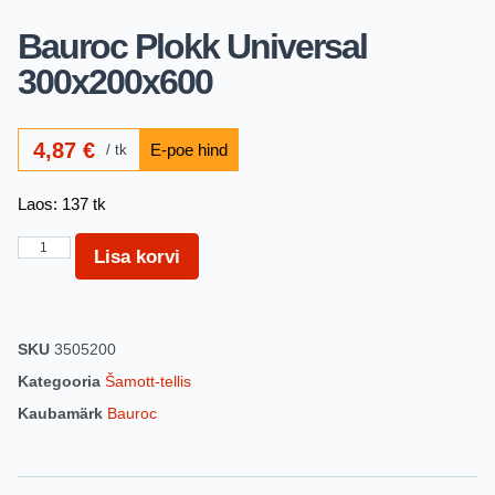
Bauroc Plokk Universal
300x200x600
4,87
€
tk
Laos: 137 tk
Lisa korvi
SKU
3505200
Kategooria
Šamott-tellis
Kaubamärk
Bauroc