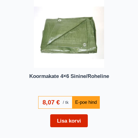
Koormakate 4×6 Sinine/Roheline
8,07
€
tk
Lisa korvi