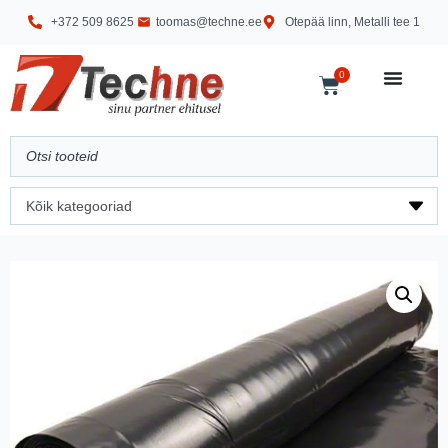
+372 509 8625
toomas@techne.ee
Otepää linn, Metalli tee 1
0