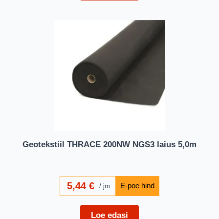
Geotekstiil THRACE 200NW NGS3 laius 5,0m
5,44
€
jm
Loe edasi