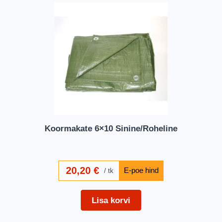
Koormakate 6×10 Sinine/Roheline
20,20
€
tk
Lisa korvi