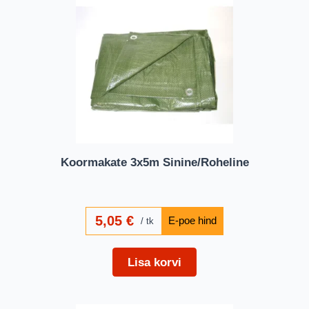
Koormakate 3x5m Sinine/Roheline
5,05
€
tk
Lisa korvi