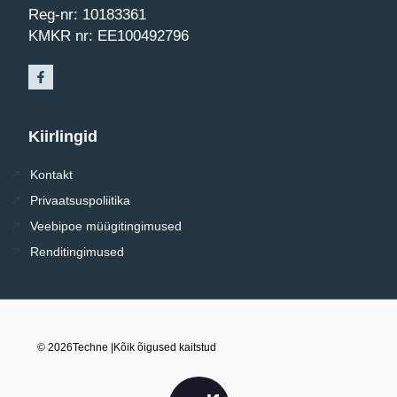
Reg-nr: 10183361
KMKR nr: EE100492796
Kiirlingid
Kontakt
Privaatsuspoliitika
Veebipoe müügitingimused
Renditingimused
© 2026
Techne |
Kõik õigused kaitstud