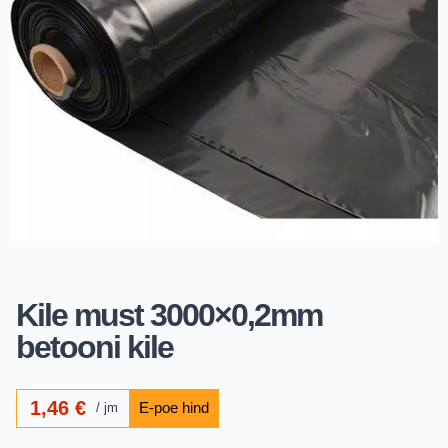
Kile must 3000×0,2mm
betooni kile
1,46
€
jm