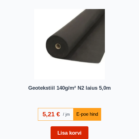
Geotekstiil 140g/m² N2 laius 5,0m
5,21
€
jm
Lisa korvi