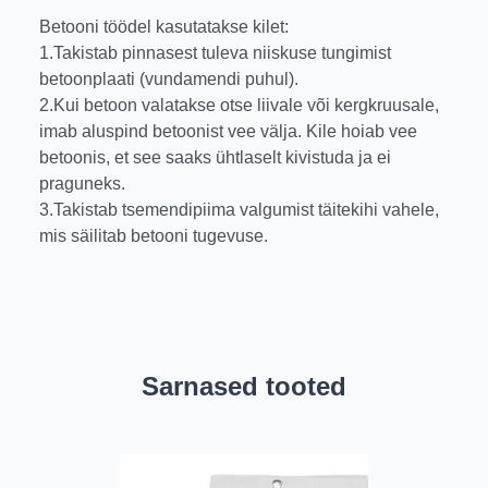
Betooni töödel kasutatakse kilet:
1.Takistab pinnasest tuleva niiskuse tungimist
betoonplaati (vundamendi puhul).
2.Kui betoon valatakse otse liivale või kergkruusale,
imab aluspind betoonist vee välja. Kile hoiab vee
betoonis, et see saaks ühtlaselt kivistuda ja ei
praguneks.
3.Takistab tsemendipiima valgumist täitekihi vahele,
mis säilitab betooni tugevuse.
Sarnased tooted