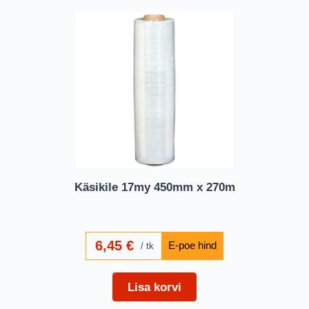
Käsikile 17my 450mm x 270m
6,45
€
tk
Lisa korvi