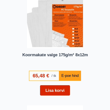
Koormakate valge 175g/m² 8x12m
65,48
€
tk
Lisa korvi