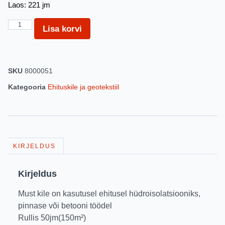
Laos: 221 jm
Lisa korvi
SKU
8000051
Kategooria
Ehituskile ja geotekstiil
KIRJELDUS
Kirjeldus
Must kile on kasutusel ehitusel hüdroisolatsiooniks,
pinnase või betooni töödel
Rullis 50jm(150m²)