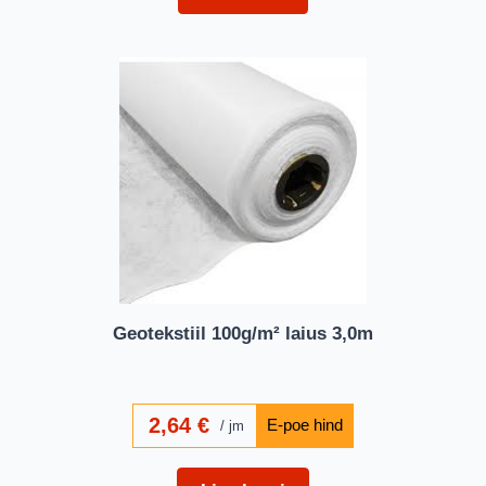
Geotekstiil 100g/m² laius 3,0m
2,64
€
jm