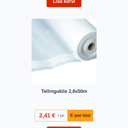
Lisa korvi
Tellingukile 2,6x50m
2,41
€
jm