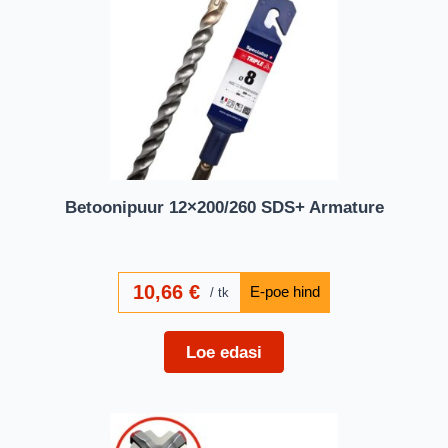
Betoonipuur 12×200/260 SDS+ Armature
10,66
€
tk
Loe edasi