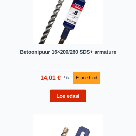
Betoonipuur 16×200/260 SDS+ armature
14,01
€
tk
Loe edasi