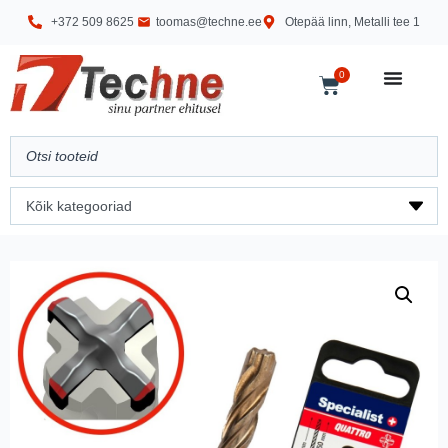
+372 509 8625
toomas@techne.ee
Otepää linn, Metalli tee 1
0