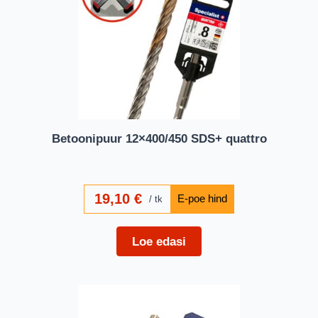
Betoonipuur 12×400/450 SDS+ quattro
19,10
€
tk
Loe edasi