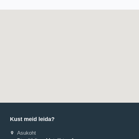
Kust meid leida?
Asukoht