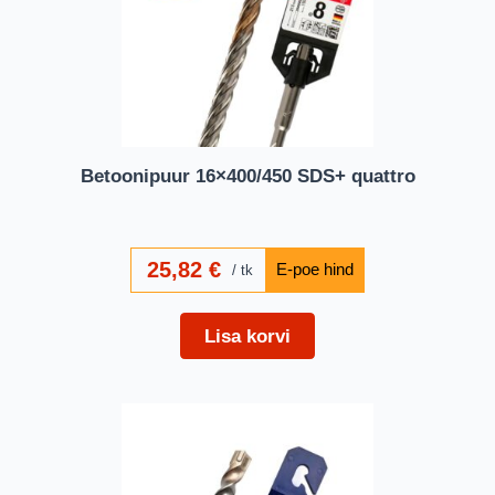
Betoonipuur 16×400/450 SDS+ quattro
25,82
€
tk
Lisa korvi