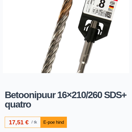
Betoonipuur 16×210/260 SDS+
quatro
17,51
€
tk