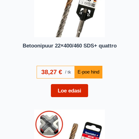
Betoonipuur 22×400/460 SDS+ quattro
38,27
€
tk
Loe edasi