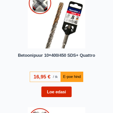
Betoonipuur 10×400/450 SDS+ Quattro
16,95
€
tk
Loe edasi