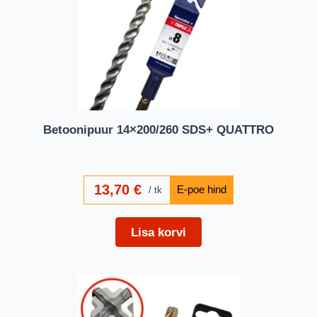
Betoonipuur 14×200/260 SDS+ QUATTRO
13,70
€
tk
Lisa korvi