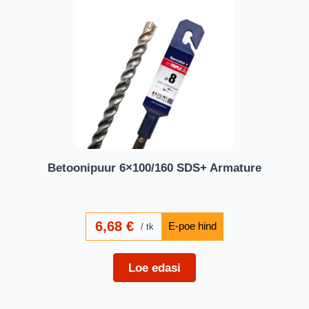
Betoonipuur 6×100/160 SDS+ Armature
6,68
€
tk
Loe edasi