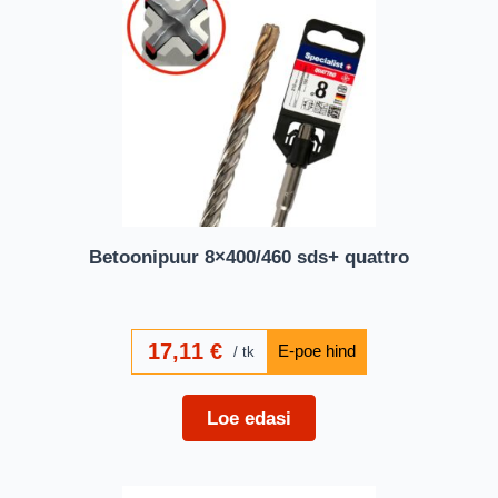
Betoonipuur 8×400/460 sds+ quattro
17,11
€
tk
Loe edasi