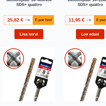
SDS+ quattro
SDS+ quattro
25,82
€
11,95
€
tk
tk
Lisa korvi
Loe edasi