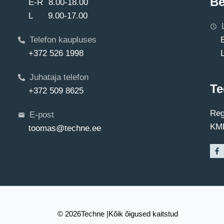
Be
E-R 8.00-18.00
L 9.00-17.00
Telefon kaupluses
+372 526 1998
Juhataja telefon
Te
+372 509 8625
Reg
E-post
KMK
toomas@techne.ee
© 2026
Techne |
Kõik õigused kaitstud