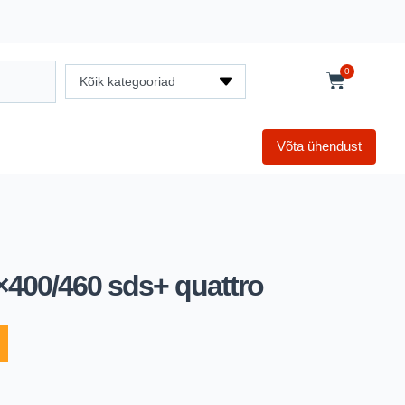
0
Kõik kategooriad
Võta ühendust
×400/460 sds+ quattro