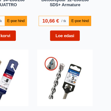
QUATTRO
SDS+ Armature
10,66
€
tk
tk
 korvi
Loe edasi