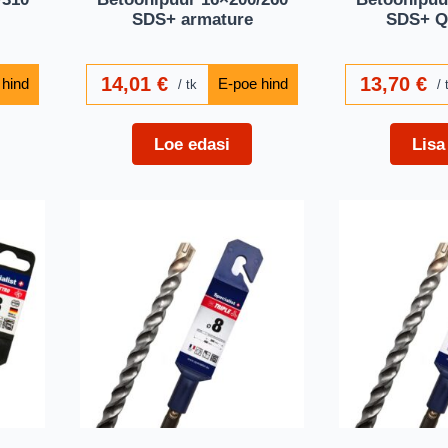
SDS+ armature
SDS+ 
14,01
€
13,70
€
tk
Loe edasi
Lisa