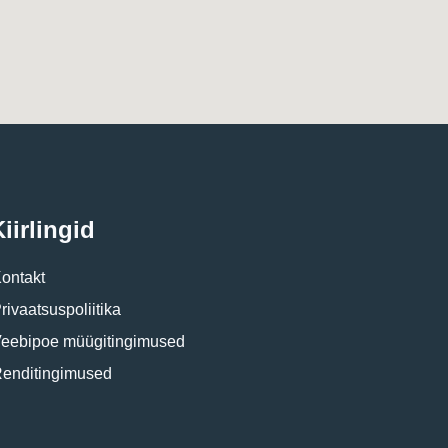
iirlingid
ontakt
rivaatsuspoliitika
eebipoe müügitingimused
enditingimused