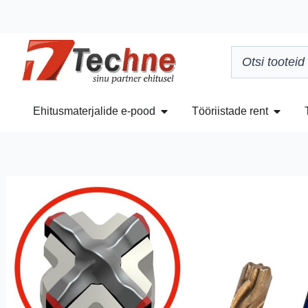
Ehitusmaterjalide e-pood
Tööriistade rent