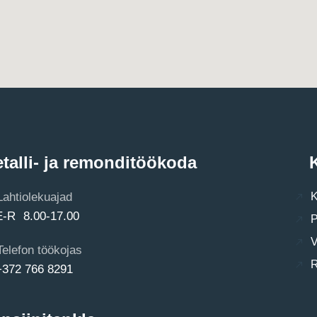
talli- ja remonditöökoda
K
Lahtiolekuajad
K
E-R 8.00-17.00
P
V
Telefon töökojas
R
+372 766 8291