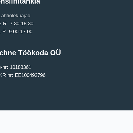
nsiinitankla
Lahtiolekuajad
E-R 7.30-18.30
L-P 9.00-17.00
chne Töökoda OÜ
-nr: 10183361
R nr: EE100492796