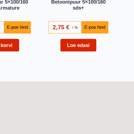
r 5×100/160
Betoonipuur 5×100/160
rmature
sds+
2,75
€
k
tk
 korvi
Loe edasi