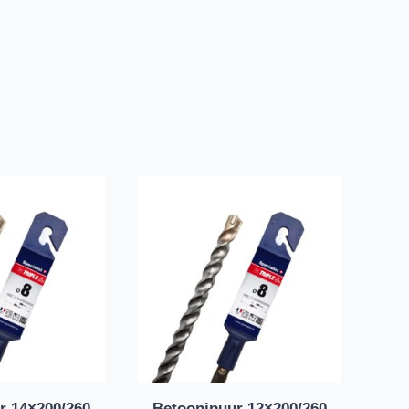
r 14×200/260
Betoonipuur 12×200/260