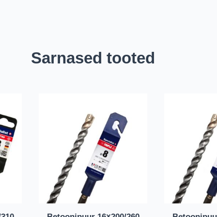
Sarnased tooted
/310
Betoonipuur 16×200/260
Betoonipuu