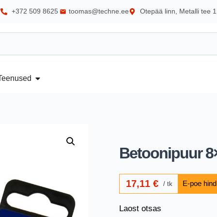
+372 509 8625
toomas@techne.ee
Otepää linn, Metalli tee 1
Teenused
Betoonipuur 8
17,11
€
tk
Laost otsas