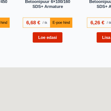
/450
Betoonipuur 6×100/160
Betoonipuu
SDS+ Armature
SDS+ A
6,68
€
6,26
€
tk
t
Loe edasi
Lisa