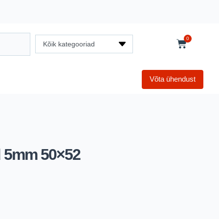
0
Kõik kategooriad
Võta ühendust
id 5mm 50×52