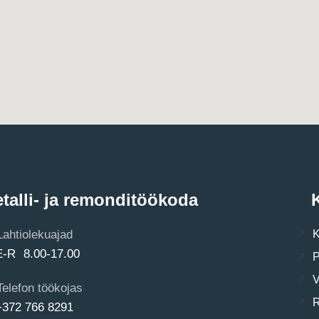
talli- ja remonditöökoda
K
Lahtiolekuajad
K
E-R 8.00-17.00
P
V
Telefon töökojas
R
+372 766 8291