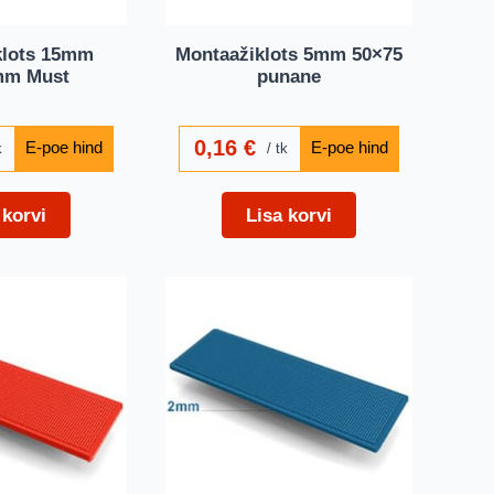
klots 15mm
Montaažiklots 5mm 50×75
mm Must
punane
0,16
€
k
tk
 korvi
Lisa korvi