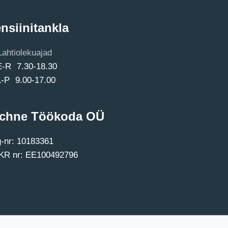
nsiinitankla
Lahtiolekuajad
E-R 7.30-18.30
L-P 9.00-17.00
chne Töökoda OÜ
-nr: 10183361
R nr: EE100492796