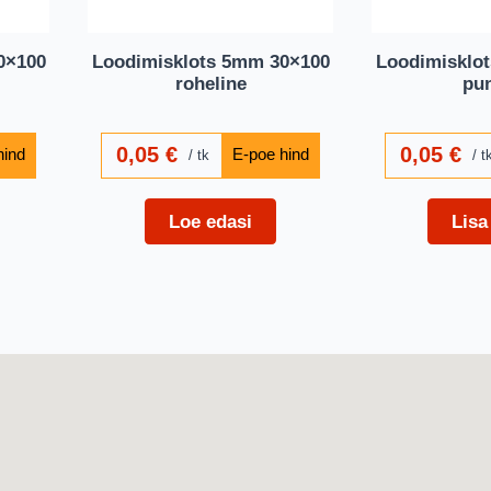
0×100
Loodimisklots 5mm 30×100
Loodimisklo
roheline
pu
0,05
€
0,05
€
tk
t
Loe edasi
Lisa