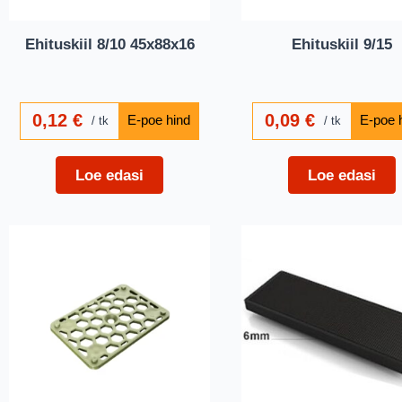
Ehituskiil 8/10 45x88x16
Ehituskiil 9/15
0,12
€
0,09
€
tk
tk
Loe edasi
Loe edasi