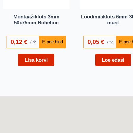
Montaažiklots 3mm
Loodimisklots 6mm 3
50x75mm Roheline
must
0,12
€
0,05
€
tk
tk
Lisa korvi
Loe edasi