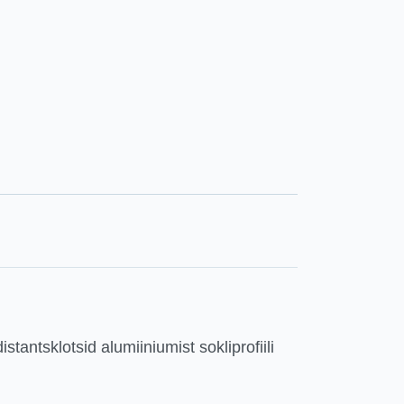
stantsklotsid alumiiniumist sokliprofiili