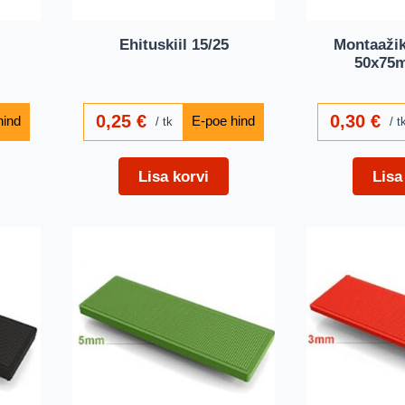
Ehituskiil 15/25
Montaaži
50x75
0,25
€
0,30
€
tk
t
Lisa korvi
Lisa