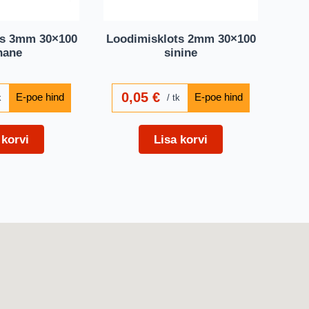
ts 3mm 30×100
Loodimisklots 2mm 30×100
nane
sinine
0,05
€
k
tk
 korvi
Lisa korvi