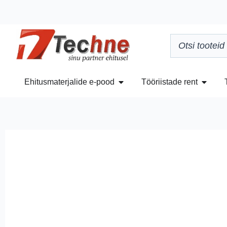
Ehitusmaterjalide e-pood
Tööriistade rent