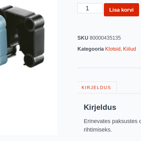
Lisa korvi
SKU
80000435135
Kategooria
Klotsid, Kiilud
KIRJELDUS
Kirjeldus
Erinevates paksustes di
rihtimiseks.