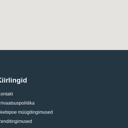
iirlingid
ontakt
rivaatsuspoliitika
eebipoe müügitingimused
enditingimused