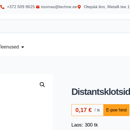
+372 509 8625
toomas@techne.ee
Otepää linn, Metalli tee 1
Teenused
Distantsklots
0,17
€
tk
Laos: 300 tk