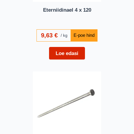
Eterniidinael 4 x 120
9,63
€
kg
Loe edasi