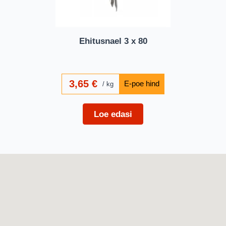
Ehitusnael 3 x 80
3,65
€
kg
Loe edasi