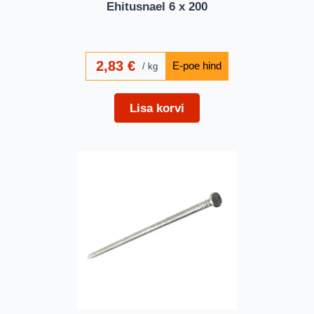
Ehitusnael 6 x 200
2,83
€
kg
Lisa korvi