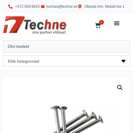
+372 509 8625
toomas@techne.ee
Otepää linn, Metalli tee 1
0