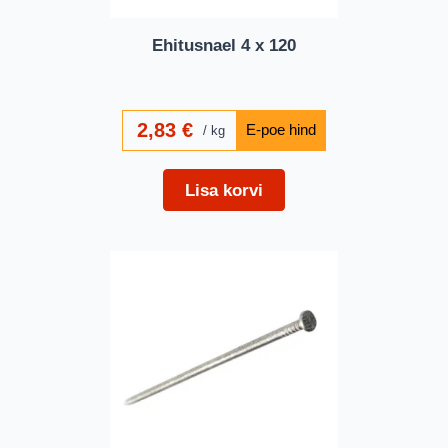
Ehitusnael 4 x 120
2,83
€
kg
Lisa korvi