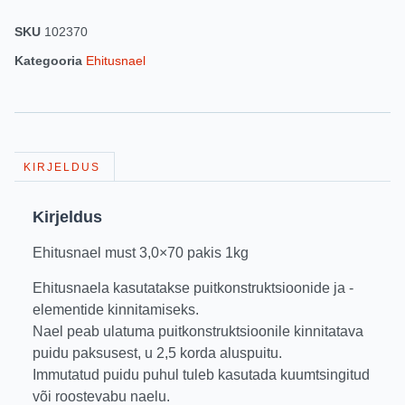
SKU
102370
Kategooria
Ehitusnael
KIRJELDUS
Kirjeldus
Ehitusnael must 3,0×70 pakis 1kg
Ehitusnaela kasutatakse puitkonstruktsioonide ja -
elementide kinnitamiseks.
Nael peab ulatuma puitkonstruktsioonile kinnitatava
puidu paksusest, u 2,5 korda aluspuitu.
Immutatud puidu puhul tuleb kasutada kuumtsingitud
või roostevabu naelu.