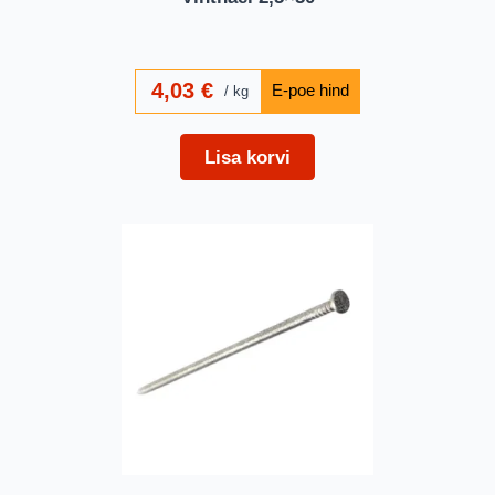
4,03
€
kg
Lisa korvi