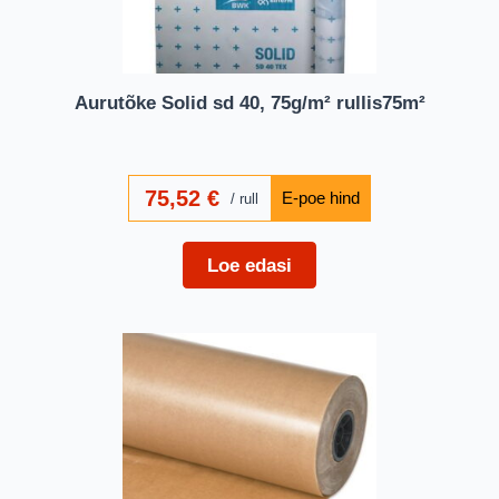
Aurutõke Solid sd 40, 75g/m² rullis75m²
75,52
€
rull
Loe edasi