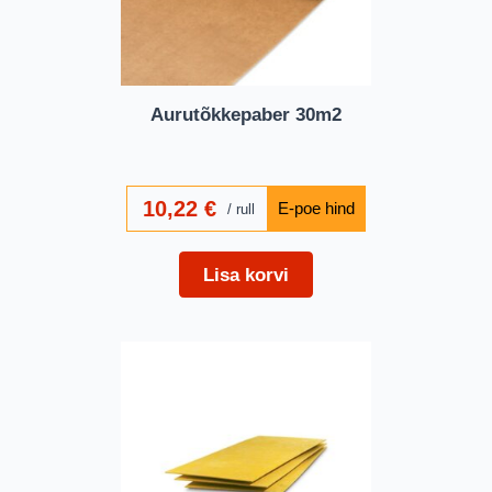
Aurutõkkepaber 30m2
10,22
€
rull
Lisa korvi