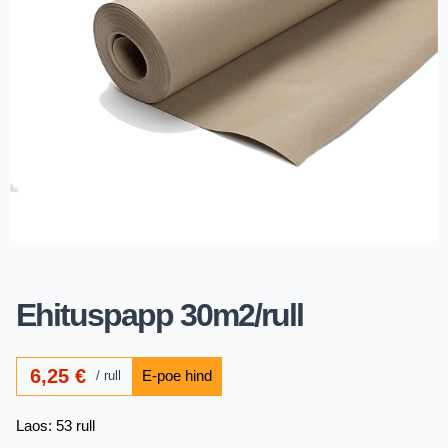
Ehituspapp 30m2/rull
6,25
€
rull
Laos: 53 rull