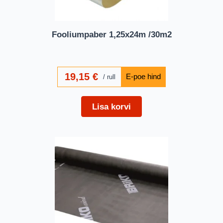
Fooliumpaber 1,25x24m /30m2
19,15
€
rull
Lisa korvi