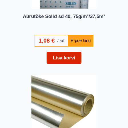
Aurutõke Solid sd 40, 75g/m²/37,5m²
1,08
€
rull
Lisa korvi