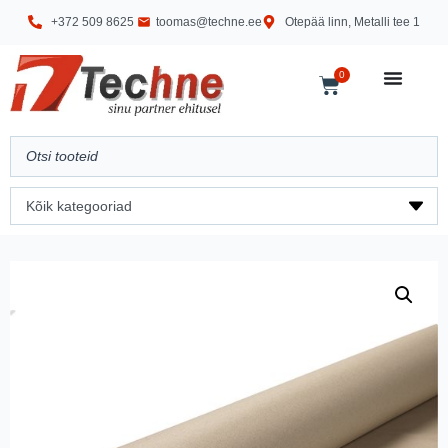
+372 509 8625
toomas@techne.ee
Otepää linn, Metalli tee 1
0