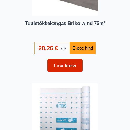
Tuuletõkkekangas Briko wind 75m²
28,26
€
tk
Lisa korvi