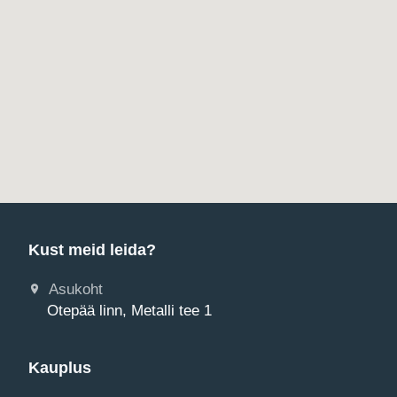
Kust meid leida?
Asukoht
Otepää linn, Metalli tee 1
Kauplus