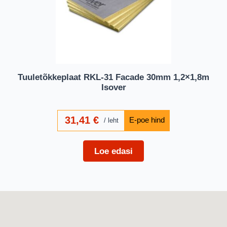
Tuuletõkkeplaat RKL-31 Facade 30mm 1,2×1,8m
Isover
31,41
€
leht
Loe edasi