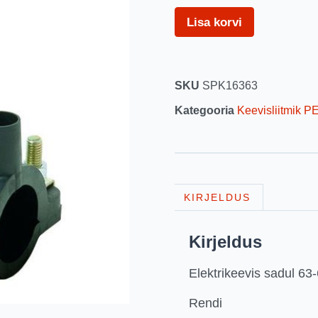
Lisa korvi
SKU
SPK16363
Kategooria
Keevisliitmik P
KIRJELDUS
Kirjeldus
Elektrikeevis sadul 6
Rendi