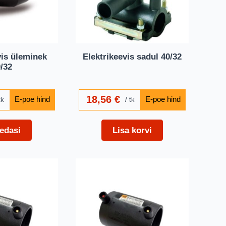
vis üleminek
Elektrikeevis sadul 40/32
/32
18,56
€
tk
tk
edasi
Lisa korvi