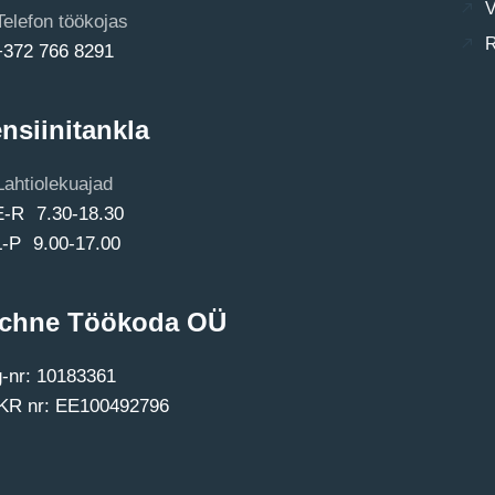
V
Telefon töökojas
R
+372 766 8291
nsiinitankla
Lahtiolekuajad
E-R 7.30-18.30
L-P 9.00-17.00
chne Töökoda OÜ
-nr: 10183361
R nr: EE100492796