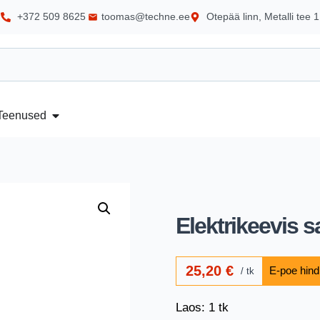
+372 509 8625
toomas@techne.ee
Otepää linn, Metalli tee 1
Teenused
Elektrikeevis s
25,20
€
tk
Laos: 1 tk