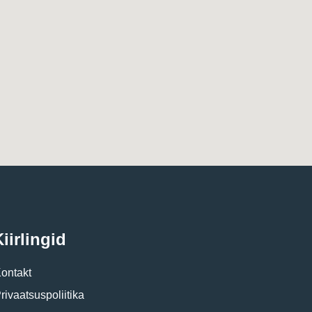
iirlingid
ontakt
rivaatsuspoliitika