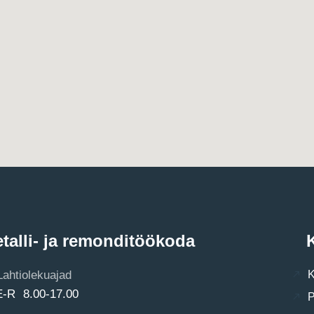
talli- ja remonditöökoda
K
Lahtiolekuajad
K
E-R 8.00-17.00
P