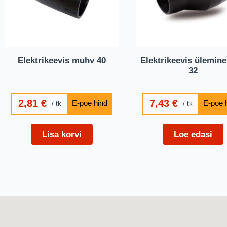
Elektrikeevis muhv 40
Elektrikeevis ülemine
32
2,81
€
7,43
€
tk
tk
Lisa korvi
Loe edasi