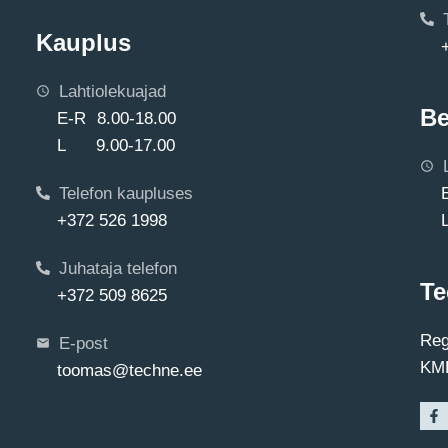
Kauplus
Lahtiolekuajad
Be
E-R 8.00-18.00
L 9.00-17.00
Telefon kaupluses
+372 526 1998
Juhataja telefon
Te
+372 509 8625
Reg
E-post
KMK
toomas@techne.ee