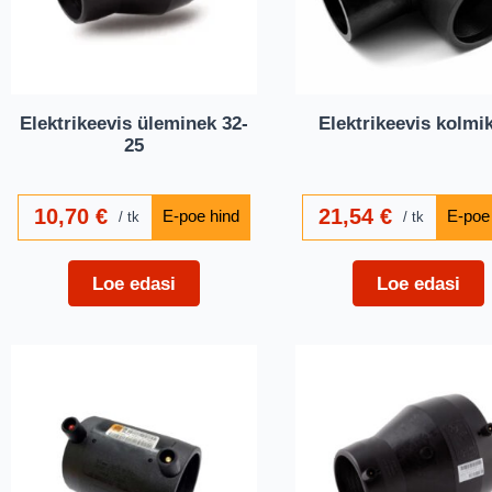
Elektrikeevis üleminek 32-
Elektrikeevis kolmi
25
10,70
€
21,54
€
tk
tk
Loe edasi
Loe edasi