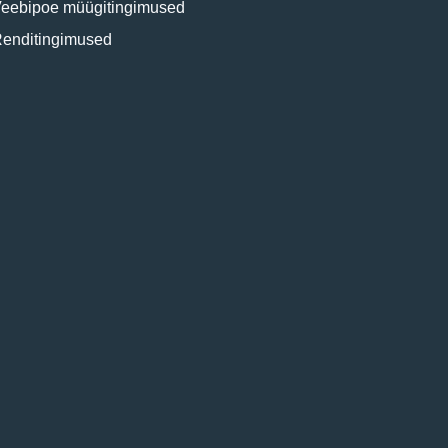
eebipoe müügitingimused
enditingimused