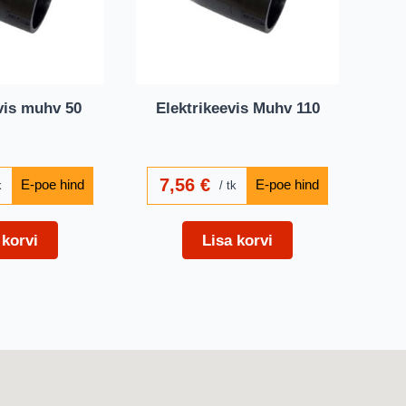
vis muhv 50
Elektrikeevis Muhv 110
7,56
€
k
tk
 korvi
Lisa korvi