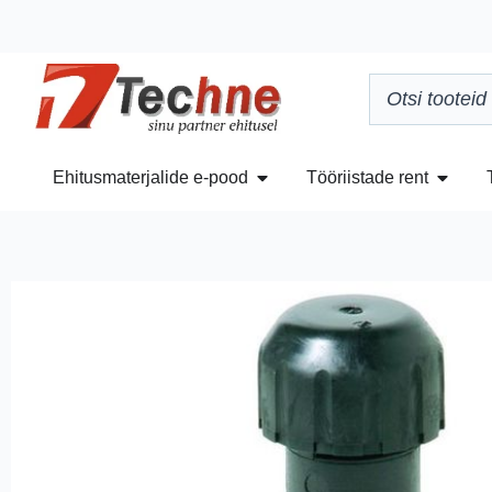
Ehitusmaterjalide e-pood
Tööriistade rent