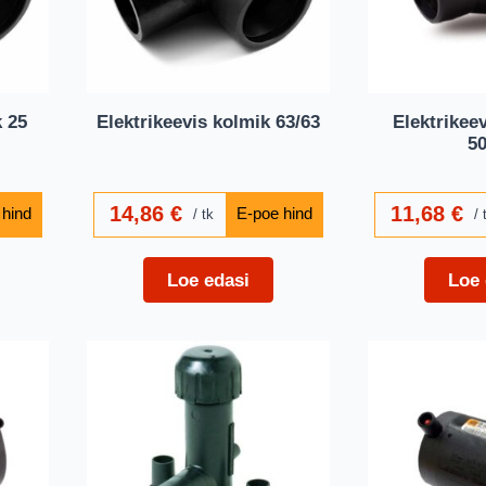
k 25
Elektrikeevis kolmik 63/63
Elektrikee
50
14,86
€
11,68
€
tk
Loe edasi
Loe 