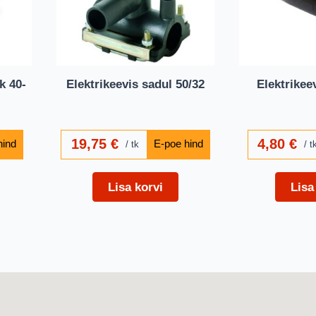
k 40-
Elektrikeevis sadul 50/32
Elektrikee
19,75
€
4,80
€
tk
t
Lisa korvi
Lisa